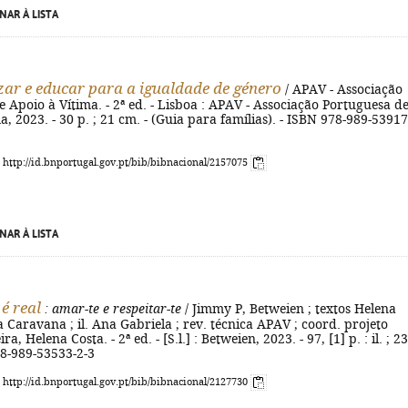
NAR À LISTA
izar e educar para a igualdade de género
/ APAV - Associação
 Apoio à Vítima. - 2ª ed. - Lisboa : APAV - Associação Portuguesa d
a, 2023. - 30 p. ; 21 cm. - (Guia para famílias). - ISBN 978-989-53917
: http://id.bnportugal.gov.pt/bib/bibnacional/2157075
NAR À LISTA
 é real
: amar-te e respeitar-te
/ Jimmy P, Betweien ; textos Helena
 Caravana ; il. Ana Gabriela ; rev. técnica APAV ; coord. projeto
a, Helena Costa. - 2ª ed. - [S.l.] : Betweien, 2023. - 97, [1] p. : il. ; 23
78-989-53533-2-3
: http://id.bnportugal.gov.pt/bib/bibnacional/2127730