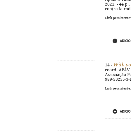
2021. - 44 p.,
contra la rad
Link persistente
ADICIO
With y
14 -
coord. APAV -
Associação Por
989-53235-3-
Link persistente
ADICIO