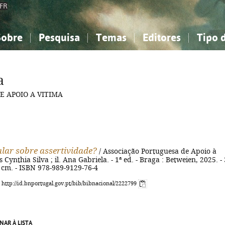
FR
Sobre
Pesquisa
Temas
Editores
Tipo 
obre a Bibliografia Nacional
imples
onhecimento, Informação...
onhecimento, Informação...
Combinada
A minha lista
Como utilizar
Filosofia, psicologia...
Filosofia, psicologia...
Perguntas frequente
a
iências sociais...
iências sociais...
Ciências exatas e naturais...
Ciências exatas e naturais...
E APOIO A VITIMA
rte, desporto...
rte, desporto...
Literatura, linguística...
Literatura, linguística...
lar sobre assertividade?
/ Associação Portuguesa de Apoio à
s Cynthia Silva ; il. Ana Gabriela. - 1ª ed. - Braga : Betweien, 2025. - 
 21 cm. - ISBN 978-989-9129-76-4
: http://id.bnportugal.gov.pt/bib/bibnacional/2222799
NAR À LISTA