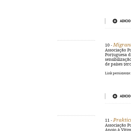
ADICIO
Migrant
10 -
Associação Po
Portuguesa de 
sensibilizaçã
de países ter
Link persistente
ADICIO
Praktic
11 -
Associação Po
Apoio à Vítima