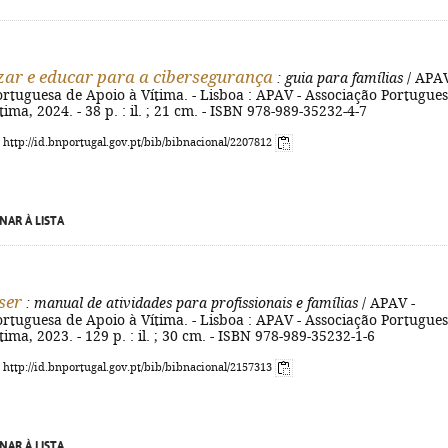
izar e educar para a cibersegurança
: guia para famílias
/ APAV
rtuguesa de Apoio à Vítima. - Lisboa : APAV - Associação Portugue
ima, 2024. - 38 p. : il. ; 21 cm. - ISBN 978-989-35232-4-7
: http://id.bnportugal.gov.pt/bib/bibnacional/2207812
NAR À LISTA
ser
: manual de atividades para profissionais e famílias
/ APAV -
rtuguesa de Apoio à Vítima. - Lisboa : APAV - Associação Portugue
ima, 2023. - 129 p. : il. ; 30 cm. - ISBN 978-989-35232-1-6
: http://id.bnportugal.gov.pt/bib/bibnacional/2157313
NAR À LISTA