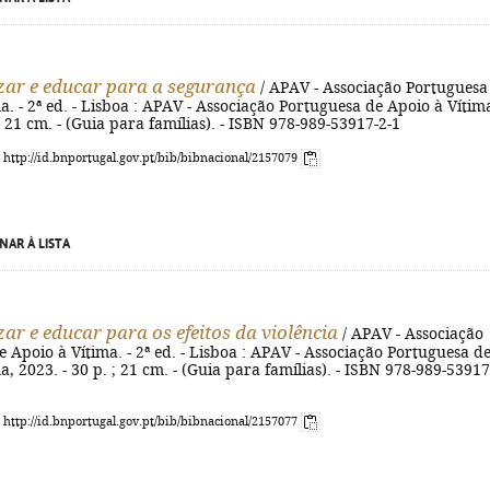
izar e educar para a segurança
/ APAV - Associação Portuguesa
a. - 2ª ed. - Lisboa : APAV - Associação Portuguesa de Apoio à Vítim
 ; 21 cm. - (Guia para famílias). - ISBN 978-989-53917-2-1
: http://id.bnportugal.gov.pt/bib/bibnacional/2157079
NAR À LISTA
zar e educar para os efeitos da violência
/ APAV - Associação
 Apoio à Vítima. - 2ª ed. - Lisboa : APAV - Associação Portuguesa d
a, 2023. - 30 p. ; 21 cm. - (Guia para famílias). - ISBN 978-989-53917
: http://id.bnportugal.gov.pt/bib/bibnacional/2157077