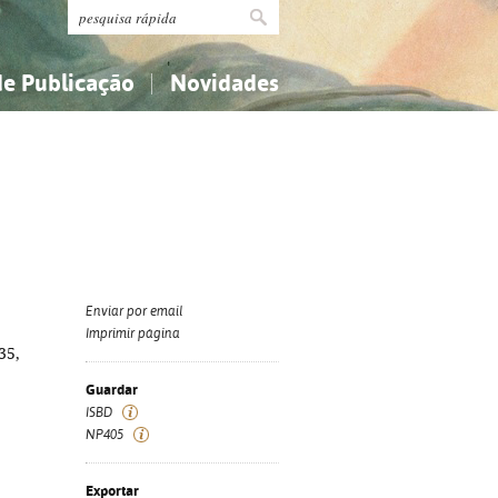
de Publicação
Novidades
s
Religião...
Religião...
Ciências aplicadas...
Ciências aplicadas...
História, geografia, biografias...
História, geografia, biografias...
Enviar por email
Imprimir página
35,
Guardar
ISBD
NP405
Exportar