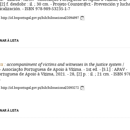
 [2] f. desdobr : il. ; 30 cm. - Projeto Counter@ct - Prevención y luch
icalización. - ISBN 978-989-53235-1-7
: http://id.bnportugal.gov.pt/bib/bibnacional/2094997
NAR À LISTA
ou
: accompaniment of victims and witnesses in the justice system
/
 Associação Portuguesa de Apoio à Vítima. - 1st ed. - [S.l.] : APAV -
tuguesa de Apoio à Vítima, 2021. - 28, [2] p. : il. ; 21 cm. - ISBN 97
1
: http://id.bnportugal.gov.pt/bib/bibnacional/2093272
NAR À LISTA