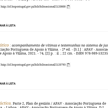
: http://id.bnportugal.gov.pt/bib/bibnacional/2120800
NAR À LISTA
ático
: acompanhamento de vítimas e testemunhas no sistema de jus
ciação Portuguesa de Apoio à Vítima. - 2ª ed. - [S.l.] : APAV - Associ
Apoio à Vítima, 2021. - 74, [2] p. : il. ; 22 cm. - ISBN 978-989-53235
: http://id.bnportugal.gov.pt/bib/bibnacional/2120793
NAR À LISTA
áctica
. Parte 2, Plan de gestión / APAV - Associação Portuguesa de
a. - Lisboa : APAV - Associação Portuguesa de Apoio à Vítima, D.L.