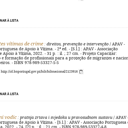
NAR À LISTA
es vítimas de crime
: direitos, prevenção e intervenção
/ APAV -
rtuguesa de Apoio à Vítima. - 2ª ed. - [S.l.] : APAV - Associação
Apoio à Vítima, 2022. - 31 p. : il. ; 27 cm. - Projeto Capacitar:
o e formação de profissionais para a proteção de migrantes e nacio
ceiros. - ISBN 978-989-53327-5-5
: http://id.bnportugal.gov.pt/bib/bibnacional/2123916
NAR À LISTA
ni vodic
: pratnja zrtava i svjedoka u pravosudnom sustavu
/ APAV 
rtuguesa de Apoio à Vítima. - [S.l.] : APAV - Associação Portuguesa
, 2022. - 74, [2] p. : il. ; 21 cm. - ISBN 978-989-53327-4-8