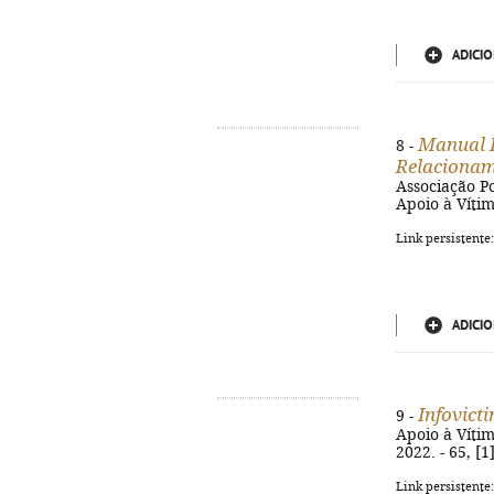
ADICIO
Manual H
8 -
Relaciona
Associação Po
Apoio à Vítima
Link persistente
ADICIO
Infovict
9 -
Apoio à Vítim
2022. - 65, [1
Link persistente