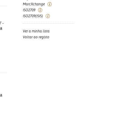
MarcXchange
ISO2709
ISO2709(ISIS)
 -
sa
Ver a minha lista
Voltar ao registo
sa