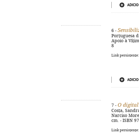
ADICIO
Sensibil
6 -
Portuguesa de
Apoio à Vítim
8
Link persistente
ADICIO
O digital
7 -
Costa, Sandra
Narciso Moreir
cm. - ISBN 9
Link persistente