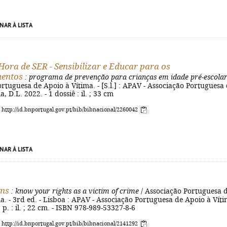
NAR À LISTA
ora de SER - Sensibilizar e Educar para os
mentos
: programa de prevenção para crianças em idade pré-escola
rtuguesa de Apoio à Vítima. - [S.l.] : APAV - Associação Portuguesa
, D.L. 2022. - 1 dossiê : il. ; 33 cm
: http://id.bnportugal.gov.pt/bib/bibnacional/2260042
NAR À LISTA
ims
: know your rights as a victim of crime
/ Associação Portuguesa 
a. - 3rd ed. - Lisboa : APAV - Associação Portuguesa de Apoio à Víti
] p. : il. ; 22 cm. - ISBN 978-989-53327-8-6
: http://id.bnportugal.gov.pt/bib/bibnacional/2141292