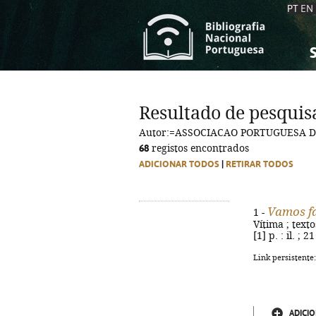
PT
EN
S
S
C
C
Resultado de pesquis
C
C
Autor:=ASSOCIACAO PORTUGUESA D
A
A
68
registos encontrados
ADICIONAR TODOS
|
RETIRAR TODOS
Vamos fa
1 -
Vítima ; texto
[1] p. : il. ;
Link persistente
ADICIO