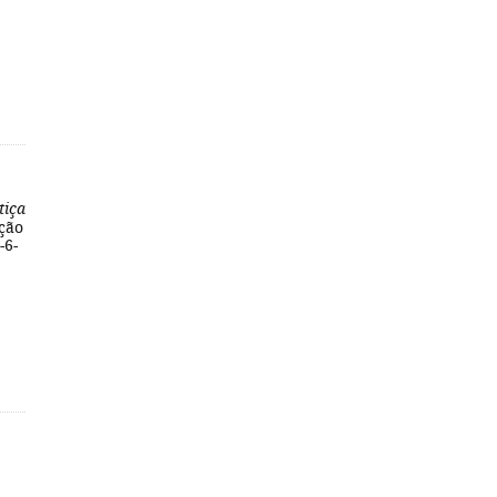
tiça
ação
-6-