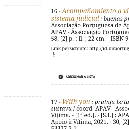
Acompañamiento a vict
16 -
sistema judicial
: buenas p
Associação Portuguesa de Apoio
APAV - Associação Portuguesa
58, [2] p. : il. ; 22 cm. - ISB
Link persistente: http://id.bnportu
ADICIONAR À LISTA
With you
17 -
: pratnja Ïzr
sustavu
/ coord. APAV - Asso
Vítima. - [1ª ed.]. - [S.l.] :
Apoio à Vítima, 2021. - 30, [2]
53327-3-1