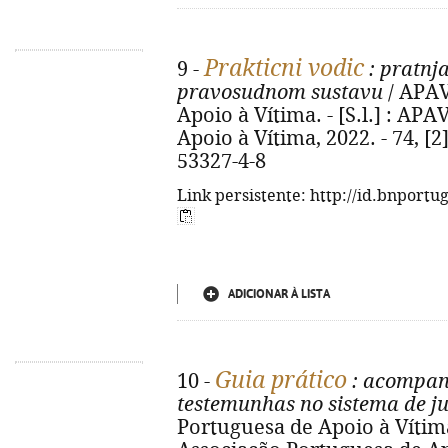
Prakticni vodic
9 -
: pratnja
pravosudnom sustavu
/ APAV
Apoio à Vítima. - [S.l.] : AP
Apoio à Vítima, 2022. - 74, [2]
53327-4-8
Link persistente: http://id.bnportu
ADICIONAR À LISTA
Guia prático
10 -
: acompan
testemunhas no sistema de ju
Portuguesa de Apoio à Vítima. 