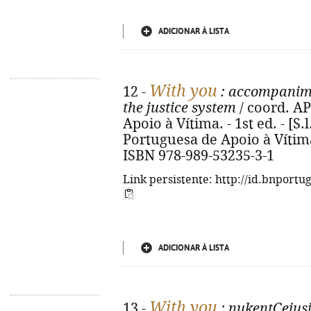
ADICIONAR À LISTA
With you
12 -
: accompanime
the justice system
/ coord. A
Apoio à Vítima. - 1st ed. - [S.
Portuguesa de Apoio à Vítima, 2
ISBN 978-989-53235-3-1
Link persistente: http://id.bnportu
ADICIONAR À LISTA
With you
13 -
: nukentÇejus