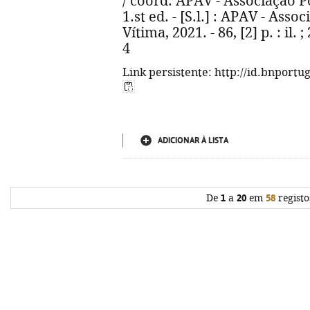
/ coord. APAV - Associação P
1.st ed. - [S.l.] : APAV - As
Vítima, 2021. - 86, [2] p. : il
4
Link persistente: http://id.bnportu
ADICIONAR À LISTA
De
1
a
20
em
58
registo