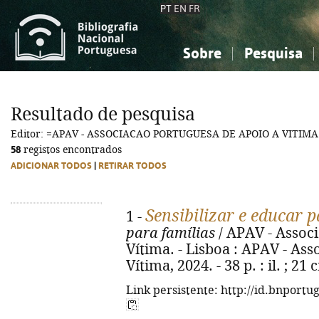
PT
EN
FR
Sobre
Pesquisa
Sobre a Bibliografia Nacional
Simples
Conhecimento, Informação...
Conhecimento, Informação...
Combinada
A
Resultado de pesquisa
Ciências sociais...
Ciências sociais...
Editor: =APAV - ASSOCIACAO PORTUGUESA DE APOIO A VITIMA
Arte, desporto...
Arte, desporto...
58
registos encontrados
ADICIONAR TODOS
|
RETIRAR TODOS
Sensibilizar e educar 
1 -
para famílias
/ APAV - Assoc
Vítima. - Lisboa : APAV - As
Vítima, 2024. - 38 p. : il. ; 2
Link persistente: http://id.bnportu