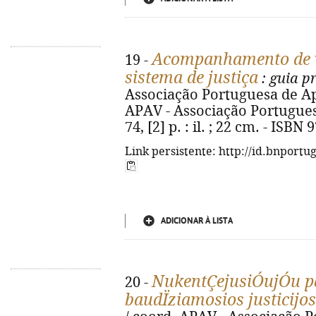
Acompanhamento de v
19 -
sistema de justiça
: guia p
Associação Portuguesa de Apoio
APAV - Associação Portuguesa
74, [2] p. : il. ; 22 cm. - ISB
Link persistente: http://id.bnportu
ADICIONAR À LISTA
NukentÇejusiÓujÓu p
20 -
baudÏziamosios justicijos