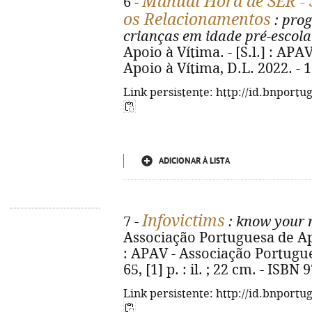
Manual Hora de SER - S
6 -
os Relacionamentos
: pro
crianças em idade pré-escola
Apoio à Vítima. - [S.l.] : AP
Apoio à Vítima, D.L. 2022. - 1 
Link persistente: http://id.bnportu
ADICIONAR À LISTA
Infovictims
7 -
: know your r
Associação Portuguesa de Apo
: APAV - Associação Portugue
65, [1] p. : il. ; 22 cm. - ISB
Link persistente: http://id.bnportu