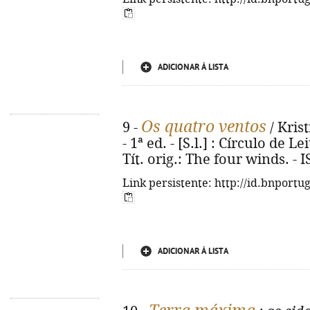
ADICIONAR À LISTA
Os quatro ventos
9 -
/ Kris
- 1ª ed. - [S.l.] : Círculo de Le
Tít. orig.: The four winds. -
Link persistente: http://id.bnportu
ADICIONAR À LISTA