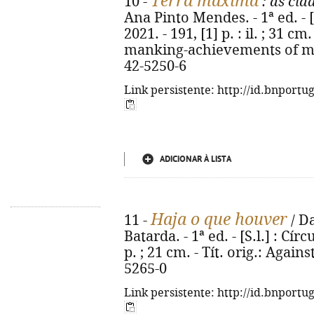
Terra máxima
10 -
: as cid
Ana Pinto Mendes. - 1ª ed. - [S
2021. - 191, [1] p. : il. ; 31 cm
manking-achievements of mod
42-5250-6
Link persistente: http://id.bnportu
ADICIONAR À LISTA
Haja o que houver
11 -
/ Da
Batarda. - 1ª ed. - [S.l.] : Cír
p. ; 21 cm. - Tít. orig.: Again
5265-0
Link persistente: http://id.bnportu