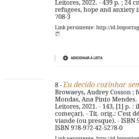
Leitores, 2022. - 439 p. ; 24 cm
refugees, hope and anxiety i
708-3
Link persistente: http://id.bnportu
ADICIONAR À LISTA
Eu decido cozinhar se
8 -
Browaeys, Audrey Cosson ; fot
Mondas, Ana Pinto Mendes. - 1ª
Leitores, 2021. - 143, [1] p. : 
começar). - Tít. orig.: C'est 
viande (ou presque). - ISBN 9
ISBN 978-972-42-5278-0
Link persistente: http://id.bnportu