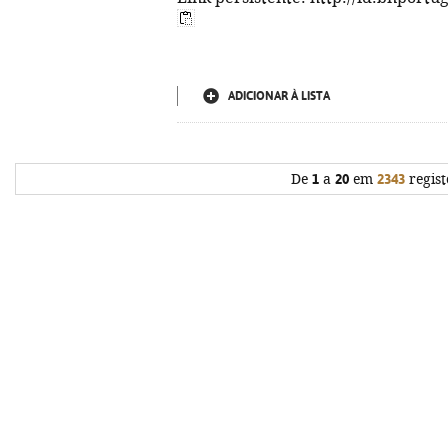
ADICIONAR À LISTA
De
1
a
20
em
2343
regist