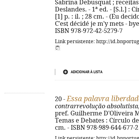
Sabrina Debusquat ; receitas
Deslandes. - 1ª ed. - [S.l.] : C
[1] p. : il. ; 28 cm. - (Eu deci
C'est décidé je m'y mets - by
ISBN 978-972-42-5279-7
Link persistente: http://id.bnportu
ADICIONAR À LISTA
Essa palavra liberdade
20 -
contrarrevolução absolutista
pref. Guilherme D'Oliveira Mar
Temas e Debates : Círculo de L
cm. - ISBN 978-989-644-677-2
Link persistente: http://id.bnportu