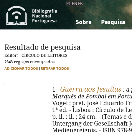
PT
EN
FR
Sobre
Pesquisa
Sobre a Bibliografia Nacional
Simples
Conhecimento, Informação...
Conhecimento, Informação...
Combinada
A
Resultado de pesquisa
Ciências sociais...
Ciências sociais...
Editor: =CIRCULO DE LEITORES
Arte, desporto...
Arte, desporto...
2343
registos encontrados
ADICIONAR TODOS
|
RETIRAR TODOS
Guerra aos Jesuítas
1 -
: a
Marquês de Pombal em Portu
Vogel ; pref. José Eduardo Fr
1ª ed. - Lisboa : Círculo de Lei
p. il. : il. ; 24 cm. - (Temas e 
Untergang der Gesellschaft J
Medienereignis. - ISBN 978-