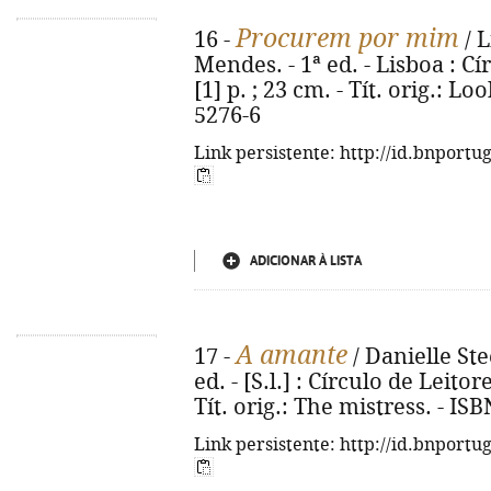
Procurem por mim
16 -
/ L
Mendes. - 1ª ed. - Lisboa : Cí
[1] p. ; 23 cm. - Tít. orig.: L
5276-6
Link persistente: http://id.bnportu
ADICIONAR À LISTA
A amante
17 -
/ Danielle Ste
ed. - [S.l.] : Círculo de Leitore
Tít. orig.: The mistress. - IS
Link persistente: http://id.bnportu