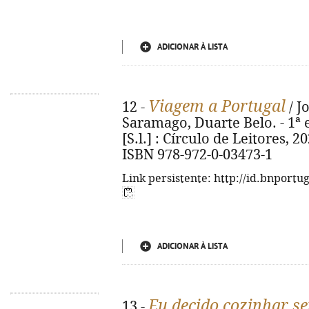
ADICIONAR À LISTA
Viagem a Portugal
12 -
/ J
Saramago, Duarte Belo. - 1ª ed
[S.l.] : Círculo de Leitores, 2021
ISBN 978-972-0-03473-1
Link persistente: http://id.bnportu
ADICIONAR À LISTA
Eu decido cozinhar s
13 -