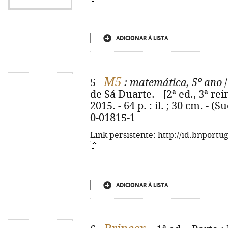
ADICIONAR À LISTA
M5
5 -
: matemática, 5º ano
/
de Sá Duarte. - [2ª ed., 3ª rei
2015. - 64 p. : il. ; 30 cm. - 
0-01815-1
Link persistente: http://id.bnportu
ADICIONAR À LISTA