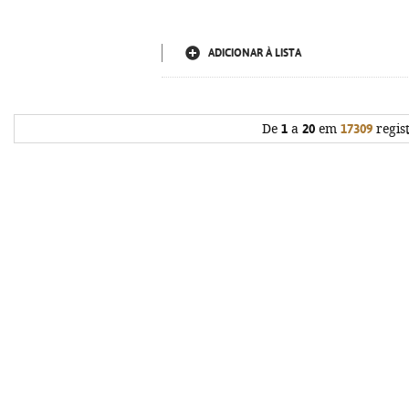
ADICIONAR À LISTA
De
1
a
20
em
17309
regis