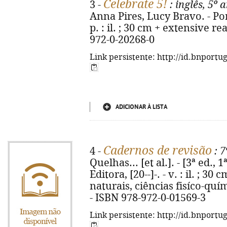
Celebrate 5!
3 -
: inglês, 5º 
Anna Pires, Lucy Bravo. - Por
p. : il. ; 30 cm + extensive r
972-0-20268-0
Link persistente: http://id.bnportu
ADICIONAR À LISTA
Cadernos de revisão
4 -
: 7
Quelhas... [et al.]. - [3ª ed., 
Editora, [20--]-. - v. : il. ; 3
naturais, ciências fisíco-quím
- ISBN 978-972-0-01569-3
Link persistente: http://id.bnportu