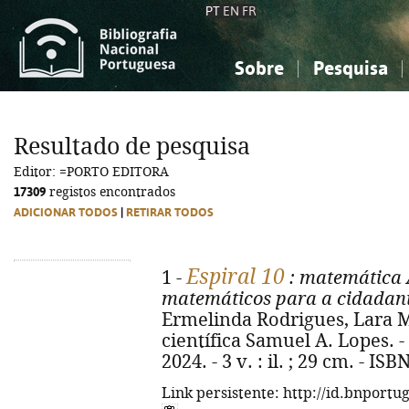
PT
EN
FR
Sobre
Pesquisa
Sobre a Bibliografia Nacional
Simples
Conhecimento, Informação...
Conhecimento, Informação...
Combinada
A
Resultado de pesquisa
Ciências sociais...
Ciências sociais...
Editor: =PORTO EDITORA
Arte, desporto...
Arte, desporto...
17309
registos encontrados
ADICIONAR TODOS
|
RETIRAR TODOS
Espiral 10
1 -
: matemática 
matemáticos para a cidadania
Ermelinda Rodrigues, Lara M
científica Samuel A. Lopes. - 
2024. - 3 v. : il. ; 29 cm. - I
Link persistente: http://id.bnportu