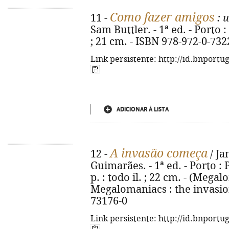
Como fazer amigos
11 -
: 
Sam Buttler. - 1ª ed. - Porto : 
; 21 cm. - ISBN 978-972-0-732
Link persistente: http://id.bnportu
ADICIONAR À LISTA
A invasão começa
12 -
/ Ja
Guimarães. - 1ª ed. - Porto : 
p. : todo il. ; 22 cm. - (Megalo
Megalomaniacs : the invasion
73176-0
Link persistente: http://id.bnportu