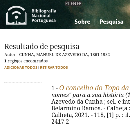
PT
EN
FR
Sobre
Pesquisa
Sobre a Bibliografia Nacional
Simples
Conhecimento, Informação...
Conhecimento, Informação...
Combinada
A
Resultado de pesquisa
Ciências sociais...
Ciências sociais...
Autor:=CUNHA, MANUEL DE AZEVEDO DA, 1861-1932
Arte, desporto...
Arte, desporto...
1
registos encontrados
ADICIONAR TODOS
|
RETIRAR TODOS
O concelho do Topo da 
1 -
nomes" para a sua história (
Azevedo da Cunha ; sel. e in
Belarmino Ramos. - Calheta 
Calheta, 2021. - 118, [1] p. : i
2417-2