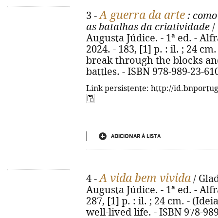
A guerra da arte
3 -
: como 
as batalhas da criatividade
/
Augusta Júdice. - 1ª ed. - Alf
2024. - 183, [1] p. : il. ; 24 cm
break through the blocks an
battles. - ISBN 978-989-23-61
Link persistente: http://id.bnportu
ADICIONAR À LISTA
A vida bem vivida
4 -
/ Gla
Augusta Júdice. - 1ª ed. - Alf
287, [1] p. : il. ; 24 cm. - (Ide
well-lived life. - ISBN 978-98