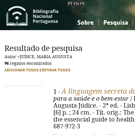
PT
EN
FR
Sobre
Pesquisa
Sobre a Bibliografia Nacional
Simples
Conhecimento, Informação...
Conhecimento, Informação...
Combinada
A
Resultado de pesquisa
Ciências sociais...
Ciências sociais...
Autor:=JUDICE, MARIA AUGUSTA
Arte, desporto...
Arte, desporto...
96
registos encontrados
ADICIONAR TODOS
|
RETIRAR TODOS
A linguagem secreta d
1 -
para a saúde e o bem-estar
/ 
Augusta Júdice. - 2ª ed. - Lis
[6] p. ; 24 cm. - Tít. orig.: T
the essencial guide to health
687-972-3