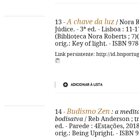
A chave da luz
13 -
/ Nora R
Júdice. - 3ª ed. - Lisboa : 11-17
(Biblioteca Nora Roberts ; 7)(B
orig.: Key of light. - ISBN 97
Link persistente: http://id.bnportu
ADICIONAR À LISTA
Budismo Zen
14 -
: a medita
bodisatva
/ Reb Anderson ; tr
ed. - Parede : 4Estações, 2018. 
orig.: Being Upright. - ISBN 