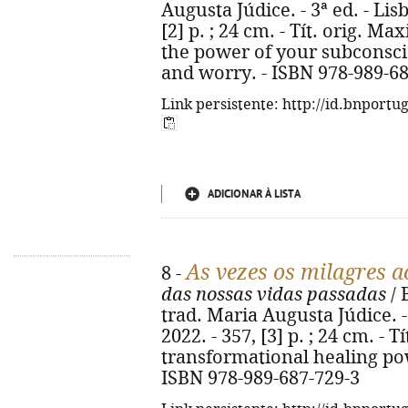
Augusta Júdice. - 3ª ed. - Lis
[2] p. ; 24 cm. - Tít. orig. 
the power of your subconsc
and worry. - ISBN 978-989-6
Link persistente: http://id.bnportu
ADICIONAR À LISTA
As vezes os milagres 
8 -
das nossas vidas passadas
/ 
trad. Maria Augusta Júdice. -
2022. - 357, [3] p. ; 24 cm. - 
transformational healing pow
ISBN 978-989-687-729-3