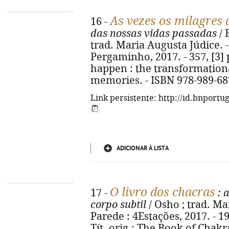
As vezes os milagres
16 -
das nossas vidas passadas
/ 
trad. Maria Augusta Júdice. - 
Pergaminho, 2017. - 357, [3] p.
happen : the transformationa
memories. - ISBN 978-989-68
Link persistente: http://id.bnportu
ADICIONAR À LISTA
O livro dos chacras
17 -
: 
corpo subtil
/ Osho ; trad. Mar
Parede : 4Estações, 2017. - 199,
Tít. orig.: The Book of Chakr