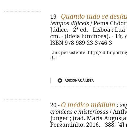
Quando tudo se desfa
19 -
tempos difíceis
/ Pema Chödrö
Júdice. - 2ª ed. - Lisboa : Lua 
cm. - (Ideia luminosa). - Tít. 
ISBN 978-989-23-3746-3
Link persistente: http://id.bnportu
ADICIONAR À LISTA
O médico médium
20 -
: se
crónicas e misteriosas
/ Anth
Junger ; trad. Maria Augusta J
Pergaminho, 2016. - 388, [4] p. 