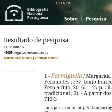
PT
EN
FR
Sobre
Pesquisa
Sobre a Bibliografia Nacional
Simples
Conhecimento, Informação...
Conhecimento, Informação...
Combinada
A
Resultado de pesquisa
Ciências sociais...
Ciências sociais...
CDU: =087.5
Arte, desporto...
Arte, desporto...
48059
registos encontrados
ADICIONAR TODOS
|
RETIRAR TODOS
Formiguela
1 -
/ Margarida F
Fernandes ; rev. texto Eurico
Zero a Oito, 2016. - 127 p. : i
tradicional ; 3). - A partir d
713-3
Link persistente: http://id.bnportu