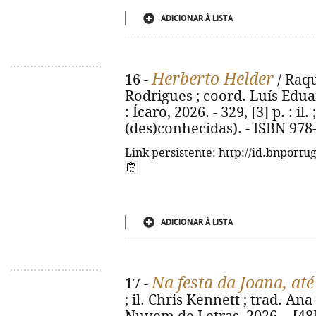
ADICIONAR À LISTA
Herberto Helder
16 -
/ Raqu
Rodrigues ; coord. Luís Eduar
: Ícaro, 2026. - 329, [3] p. : il.
(des)conhecidas). - ISBN 978
Link persistente: http://id.bnportu
ADICIONAR À LISTA
Na festa da Joana, at
17 -
; il. Chris Kennett ; trad. Ana