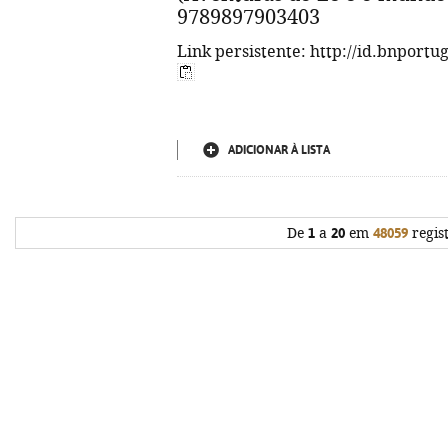
9789897903403
Link persistente: http://id.bnportu
ADICIONAR À LISTA
De
1
a
20
em
48059
regis