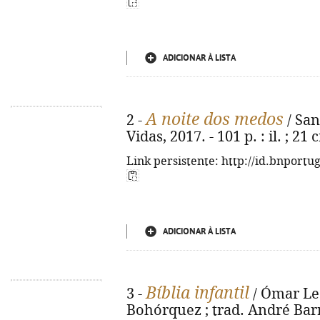
ADICIONAR À LISTA
A noite dos medos
2 -
/ Sant
Vidas, 2017. - 101 p. : il. ; 21
Link persistente: http://id.bnportu
ADICIONAR À LISTA
Bíblia infantil
3 -
/ Ómar Leó
Bohórquez ; trad. André Barre