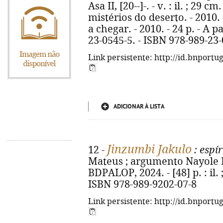
Asa II, [20--]-. - v. : il. ; 29 cm
mistérios do deserto. - 2010. 
a chegar. - 2010. - 24 p. - A p
23-0545-5. - ISBN 978-989-23
Link persistente: http://id.bnportu
ADICIONAR À LISTA
Jinzumbi Jakulo
12 -
: espír
Mateus ; argumento Nayole Mat
BDPALOP, 2024. - [48] p. : il.
ISBN 978-989-9202-07-8
Link persistente: http://id.bnportu