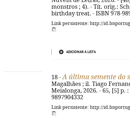
Nuvem de Letras, 2026. - [48] p
monstros ; 4). - Tít. orig.: S
birthday treat. - ISBN 978-98
Link persistente: http://id.bnportu
ADICIONAR À LISTA
A última semente do 
18 -
Magalhães ; il. Tiago Fernand
Meialonga, 2026. - 65, [5] p. : 
9897904332
Link persistente: http://id.bnportu