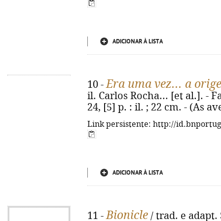
ADICIONAR À LISTA
Era uma vez... a orig
10 -
il. Carlos Rocha... [et al.]. -
24, [5] p. : il. ; 22 cm. - (As
Link persistente: http://id.bnportu
ADICIONAR À LISTA
Bionicle
11 -
/ trad. e adapt. 