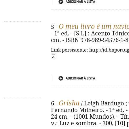
ADICIONAR À LISTA
O meu livro é um navi
5 -
- 1ª ed. - [S.l.] : Acento Tónico
cm. - ISBN 978-989-54576-1-8
Link persistente: http://id.bnportu
ADICIONAR À LISTA
Grisha
6 -
/ Leigh Bardugo ; 
Fernando Milheiro. - 1ª ed. - Al
24 cm. - (1001 Mundos). - Tít
v.: Luz e sombra. - 300, [10]