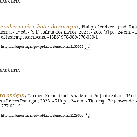
NAR À LISTA
de saber ouvir o bater do coração
/ Philipp Sendker ; trad. Rita
rra. - 1ª ed. - [S.l.] : Alma dos Livros, 2023. - 268, [3] p. ; 24 cm. - T
t of hearing heartbeats. - ISBN 978-989-570-069-1
: http://id.bnportugal.gov.pt/bib/bibnacional/2133363
NAR À LISTA
ro amigas
/ Carmen Korn ; trad. Ana Maria Pinto da Silva. - 1ª ed.
ta Livros Portugal, 2023. - 510 p. ; 24 cm. - Tít. orig.: Zeitenwende. 
-777-651-9
: http://id.bnportugal.gov.pt/bib/bibnacional/2129666