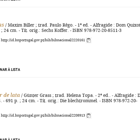
as
/ Maxim Biller ; trad. Paulo Rêgo. - 1ª ed. - Alfragide : Dom Quixo
 ; 24 cm. - Tít. orig.: Sechs Koffer. - ISBN 978-972-20-8511-3
: http://id.bnportugal.gov.pt/bib/bibnacional/2220161
NAR À LISTA
 de lata
/ Günter Grass ; trad. Helena Topa. - 2ª ed.. - Alfragide :
. - 691 p. ; 24 cm. - Tít. orig.: Die blechtrommel. - ISBN 978-972-20-
: http://id.bnportugal.gov.pt/bib/bibnacional/2208913