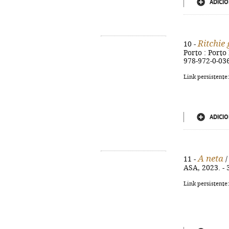
ADICIO
Ritchie 
10 -
Porto : Porto E
978-972-0-03
Link persistente
ADICIO
A neta
11 -
/
ASA, 2023. - 3
Link persistente