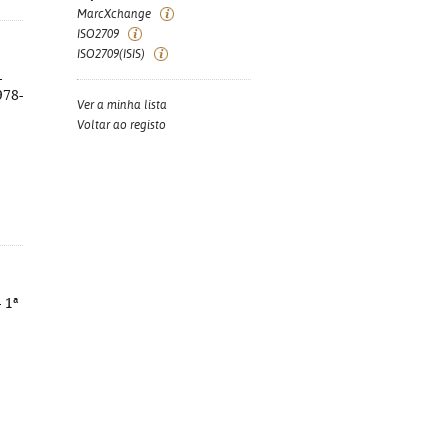
MarcXchange
ISO2709
ISO2709(ISIS)
-
978-
Ver a minha lista
Voltar ao registo
 1ª