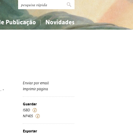
de Publicação
Novidades
s
Religião...
Religião...
Ciências aplicadas...
Ciências aplicadas...
História, geografia, biografias...
História, geografia, biografias...
Enviar por email
. -
Imprimir página
Guardar
ISBD
NP405
Exportar