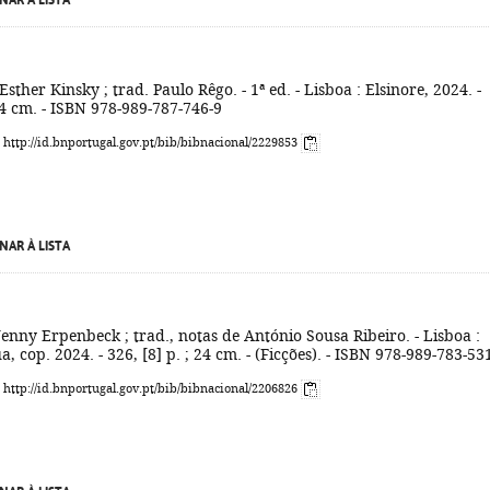
NAR À LISTA
Esther Kinsky ; trad. Paulo Rêgo. - 1ª ed. - Lisboa : Elsinore, 2024. -
 24 cm. - ISBN 978-989-787-746-9
: http://id.bnportugal.gov.pt/bib/bibnacional/2229853
NAR À LISTA
Jenny Erpenbeck ; trad., notas de António Sousa Ribeiro. - Lisboa :
, cop. 2024. - 326, [8] p. ; 24 cm. - (Ficções). - ISBN 978-989-783-53
: http://id.bnportugal.gov.pt/bib/bibnacional/2206826