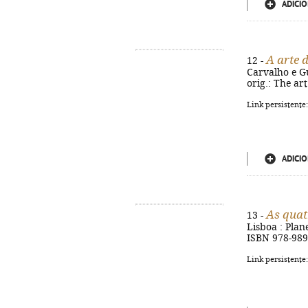
ADICIO
A arte 
12 -
Carvalho e Gue
orig.: The ar
Link persistente
ADICIO
As quat
13 -
Lisboa : Plane
ISBN 978-989
Link persistente