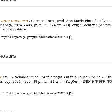
NAR À LISTA
e uma nova era
/ Carmen Korn ; trad. Ana Maria Pinto da Silva. - 
 Planeta, 2024. - 483, [2] p. : il. ; 24 cm. - Tít. orig.: Töchter einer ne
978-989-777-449-2
: http://id.bnportugal.gov.pt/bib/bibnacional/2185754
NAR À LISTA
tz
/ W. G. Sebaldo ; trad., pref. e notas António Sousa Ribeiro. - Lisb
, cop. 2024. - 270, [8] p. : il. ; 24 cm. - (Ficções). - ISBN 978-989-783
: http://id.bnportugal.gov.pt/bib/bibnacional/2181755