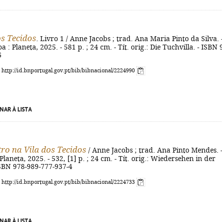
os Tecidos
. Livro 1 / Anne Jacobs ; trad. Ana Maria Pinto da Silva. 
oa : Planeta, 2025. - 581 p. ; 24 cm. - Tít. orig.: Die Tuchvilla. - ISBN 
6
: http://id.bnportugal.gov.pt/bib/bibnacional/2224990
NAR À LISTA
ro na Vila dos Tecidos
/ Anne Jacobs ; trad. Ana Pinto Mendes. -
 Planeta, 2025. - 532, [1] p. ; 24 cm. - Tít. orig.: Wiedersehen in der
ISBN 978-989-777-937-4
: http://id.bnportugal.gov.pt/bib/bibnacional/2224733
NAR À LISTA