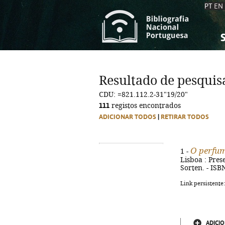
PT
EN
S
S
C
C
Resultado de pesquis
C
C
CDU: =821.112.2-31"19/20"
A
A
111
registos encontrados
ADICIONAR TODOS
|
RETIRAR TODOS
O perfum
1 -
Lisboa : Prese
Sorten. - ISB
Link persistente
ADICIO