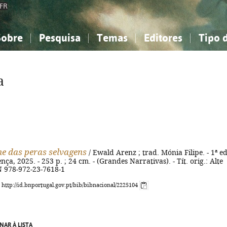
FR
Sobre
Pesquisa
Temas
Editores
Tipo 
obre a Bibliografia Nacional
imples
onhecimento, Informação...
onhecimento, Informação...
Combinada
A minha lista
Como utilizar
Filosofia, psicologia...
Filosofia, psicologia...
Perguntas frequente
a
iências sociais...
iências sociais...
Ciências exatas e naturais...
Ciências exatas e naturais...
rte, desporto...
rte, desporto...
Literatura, linguística...
Literatura, linguística...
e das peras selvagens
/ Ewald Arenz ; trad. Mónia Filipe. - 1ª ed
nça, 2025. - 253 p. ; 24 cm. - (Grandes Narrativas). - Tít. orig.: Alte
N 978-972-23-7618-1
: http://id.bnportugal.gov.pt/bib/bibnacional/2225104
NAR À LISTA