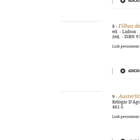
ADICIO
Filhas d
8 -
ed. - Lisboa :
zeit. - ISBN 
Link persistente
ADICIO
Austerli
9 -
Relógio D'Água
461-5
Link persistente