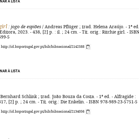
NAR À LISTA
girl
: jogo de espiões
/ Andreas Pflüger ; trad. Helena Araújo. - 1ª ed.
ditora, 2023. - 438, [2] p. : il. ; 24 cm. - Tít. orig.: Ritchie girl. - ISB
699-5
: http://id.bnportugal.gov.pt/bib/bibnacional/2142588
NAR À LISTA
 Bernhard Schlink ; trad. João Bouza da Costa. - 1ª ed. - Alfragide :
17, [2] p. ; 24 cm. - Tít. orig.: Die Enkelin. - ISBN 978-989-23-5751-5
: http://id.bnportugal.gov.pt/bib/bibnacional/2134056