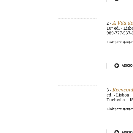
A Vila d
2 -
10ª ed. - Lisb
989-777-537-
Link persistente
ADICIO
Reencont
3 -
ed. - Lisboa :
Tuchvilla. - 
Link persistente
ADICIO