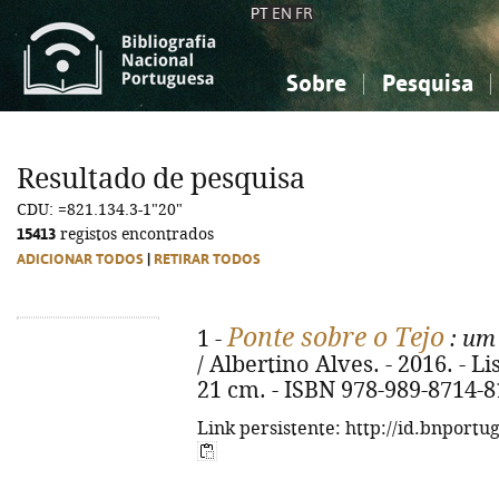
PT
EN
FR
Sobre
Pesquisa
Sobre a Bibliografia Nacional
Simples
Conhecimento, Informação...
Conhecimento, Informação...
Combinada
A
Resultado de pesquisa
Ciências sociais...
Ciências sociais...
CDU: =821.134.3-1"20"
Arte, desporto...
Arte, desporto...
15413
registos encontrados
ADICIONAR TODOS
|
RETIRAR TODOS
Ponte sobre o Tejo
1 -
: um 
/ Albertino Alves. - 2016. - Lis
21 cm. - ISBN 978-989-8714-8
Link persistente: http://id.bnportu