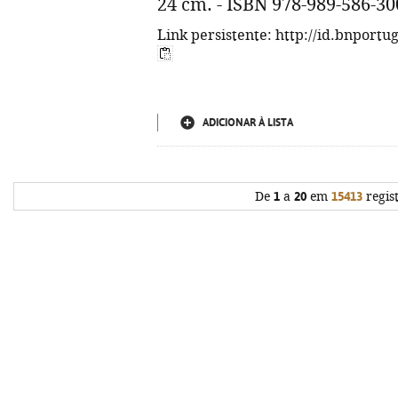
24 cm. - ISBN 978-989-586-30
Link persistente: http://id.bnportu
ADICIONAR À LISTA
De
1
a
20
em
15413
regis