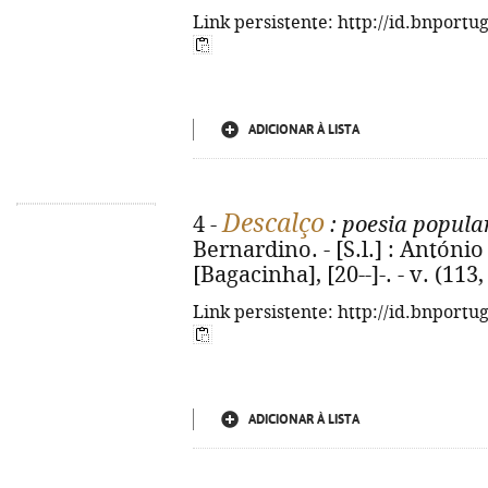
Link persistente: http://id.bnportu
ADICIONAR À LISTA
Descalço
4 -
: poesia popula
Bernardino. - [S.l.] : Antón
[Bagacinha], [20--]-. - v. (113, 
Link persistente: http://id.bnportu
ADICIONAR À LISTA