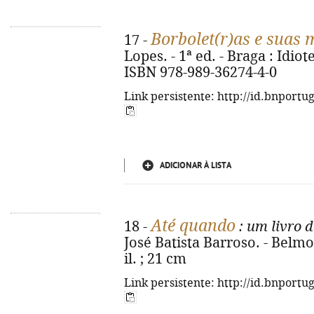
Borbolet(r)as e suas 
17 -
Lopes. - 1ª ed. - Braga : Idiot
ISBN 978-989-36274-4-0
Link persistente: http://id.bnportu
ADICIONAR À LISTA
Até quando
18 -
: um livro 
José Batista Barroso. - Belmont
il. ; 21 cm
Link persistente: http://id.bnportu