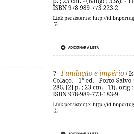
p. ; 23 cm. - (Bang! ; 338). - 
ISBN 978-989-773-223-2
Link persistente: http://id.bnportu
ADICIONAR À LISTA
Fundação e império
7 -
/ I
Colaço. - 1ª ed. - Porto Salvo
286, [2] p. ; 23 cm. - Tít. or
ISBN 978-989-773-183-9
Link persistente: http://id.bnportu