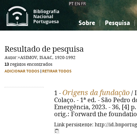
PT
EN
FR
Sobre
Pesquisa
Sobre a Bibliografia Nacional
Simples
Conhecimento, Informação...
Conhecimento, Informação...
Combinada
A
Resultado de pesquisa
Ciências sociais...
Ciências sociais...
Autor:=ASIMOV, ISAAC, 1920-1992
Arte, desporto...
Arte, desporto...
13
registos encontrados
ADICIONAR TODOS
|
RETIRAR TODOS
Origens da fundação
1 -
/ 
Colaço. - 1ª ed. - São Pedro d
Emergência, 2023. - 36, [4] p. ;
orig.: Forward the foundatio
Link persistente: http://id.bnportu