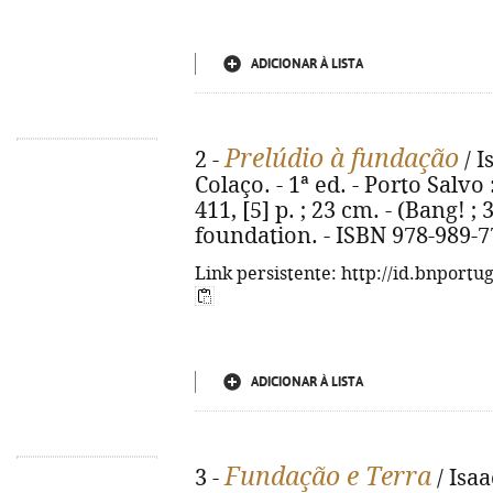
ADICIONAR À LISTA
Prelúdio à fundação
2 -
/ I
Colaço. - 1ª ed. - Porto Salvo
411, [5] p. ; 23 cm. - (Bang! ; 
foundation. - ISBN 978-989-7
Link persistente: http://id.bnportu
ADICIONAR À LISTA
Fundação e Terra
3 -
/ Isaa