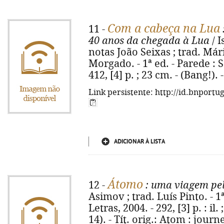
Com a cabeça na Lua
11 -
40 anos da chegada à Lua
/ I
notas João Seixas ; trad. Már
Morgado. - 1ª ed. - Parede : 
412, [4] p. ; 23 cm. - (Bang!)
Link persistente: http://id.bnportu
ADICIONAR À LISTA
Átomo
12 -
: uma viagem pel
Asimov ; trad. Luís Pinto. - 1
Letras, 2004. - 292, [3] p. : il
14). - Tít. orig.: Atom : jou