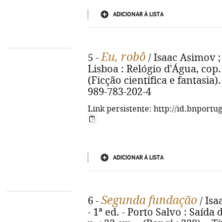
ADICIONAR À LISTA
Eu, robô
5 -
/ Isaac Asimov ;
Lisboa : Relógio d'Água, cop. 2
(Ficção científica e fantasia). 
989-783-202-4
Link persistente: http://id.bnportu
ADICIONAR À LISTA
Segunda fundação
6 -
/ Isa
- 1ª ed. - Porto Salvo : Saída