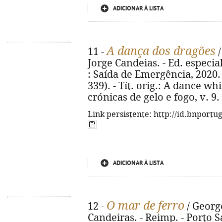
ADICIONAR À LISTA
A dança dos dragões
11 -
/
Jorge Candeias. - Ed. especia
: Saída de Emergência, 2020. - 
339). - Tít. orig.: A dance wh
crónicas de gelo e fogo, v. 9
Link persistente: http://id.bnportu
ADICIONAR À LISTA
O mar de ferro
12 -
/ George
Candeiras. - Reimp. - Porto 