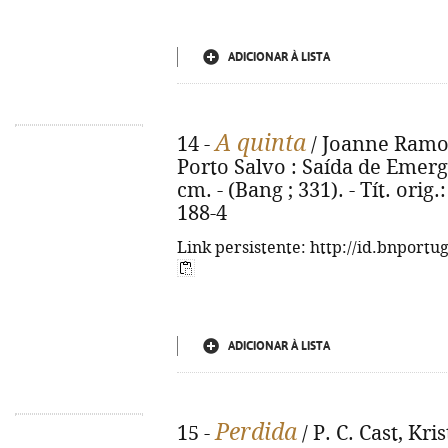
ADICIONAR À LISTA
A quinta
14 -
/ Joanne Ramos 
Porto Salvo : Saída de Emergên
cm. - (Bang ; 331). - Tít. ori
188-4
Link persistente: http://id.bnportu
ADICIONAR À LISTA
Perdida
15 -
/ P. C. Cast, Kri