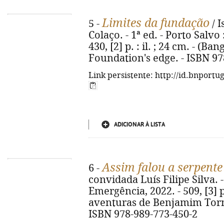
Limites da fundação
5 -
/ I
Colaço. - 1ª ed. - Porto Salvo
430, [2] p. : il. ; 24 cm. - (Bang
Foundation's edge. - ISBN 97
Link persistente: http://id.bnportu
ADICIONAR À LISTA
Assim falou a serpente
6 -
convidada Luís Filipe Silva. -
Emergência, 2022. - 509, [3] p
aventuras de Benjamim Torme
ISBN 978-989-773-450-2