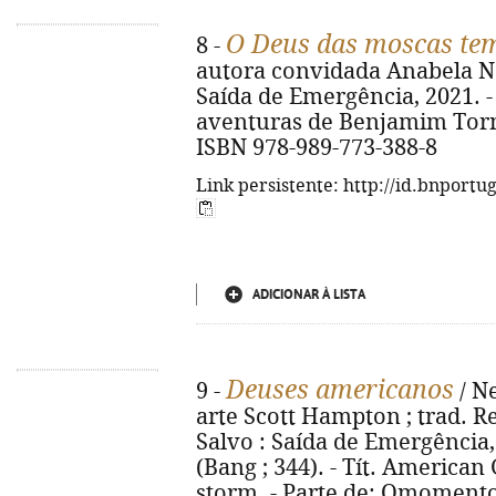
O Deus das moscas te
8 -
autora convidada Anabela Natá
Saída de Emergência, 2021. - 4
aventuras de Benjamim Torme
ISBN 978-989-773-388-8
Link persistente: http://id.bnportu
ADICIONAR À LISTA
Deuses americanos
9 -
/ Ne
arte Scott Hampton ; trad. Re
Salvo : Saída de Emergência, 20
(Bang ; 344). - Tít. America
storm. - Parte de: Omomento 