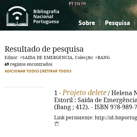
PT
EN
FR
Sobre
Pesquisa
Sobre a Bibliografia Nacional
Simples
Conhecimento, Informação...
Conhecimento, Informação...
Combinada
A
Resultado de pesquisa
Ciências sociais...
Ciências sociais...
Editor: =SAIDA DE EMERGENCIA, Colecção: =BANG
Arte, desporto...
Arte, desporto...
69
registos encontrados
ADICIONAR TODOS
|
RETIRAR TODOS
Projeto delete
1 -
/ Helena N
Estoril : Saída de Emergência, 
(Bang ; 412). - ISBN 978-989-
Link persistente: http://id.bnportu