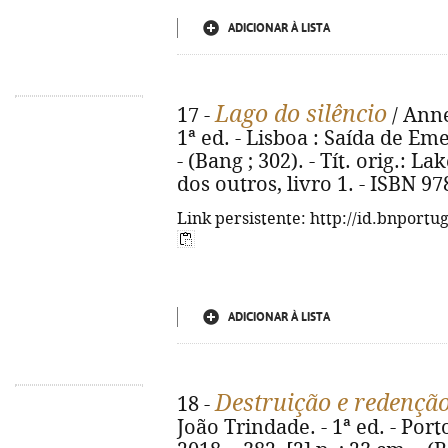
ADICIONAR À LISTA
Lago do silêncio
17 -
/ Anne
1ª ed. - Lisboa : Saída de Eme
- (Bang ; 302). - Tít. orig.: 
dos outros, livro 1. - ISBN 9
Link persistente: http://id.bnportu
ADICIONAR À LISTA
Destruição e redençã
18 -
João Trindade. - 1ª ed. - Por