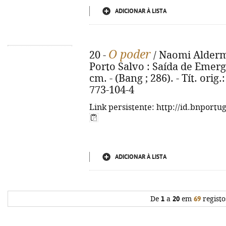
ADICIONAR À LISTA
O poder
20 -
/ Naomi Alderman
Porto Salvo : Saída de Emergên
cm. - (Bang ; 286). - Tít. ori
773-104-4
Link persistente: http://id.bnportu
ADICIONAR À LISTA
De
1
a
20
em
69
registo