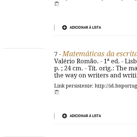
ADICIONAR À LISTA
Matemáticas da escrit
7 -
Valério Romão. - 1ª ed. - Lisb
p. ; 24 cm. - Tít. orig.: The
the way on writers and writi
Link persistente: http://id.bnportu
ADICIONAR À LISTA