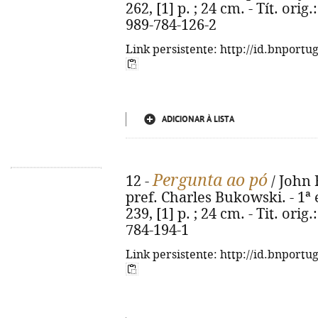
262, [1] p. ; 24 cm. - Tít. ori
989-784-126-2
Link persistente: http://id.bnportu
ADICIONAR À LISTA
Pergunta ao pó
12 -
/ John F
pref. Charles Bukowski. - 1ª e
239, [1] p. ; 24 cm. - Tit. ori
784-194-1
Link persistente: http://id.bnportu