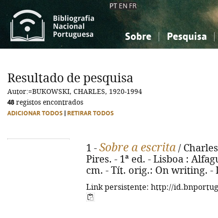
PT
EN
FR
Sobre
Pesquisa
Sobre a Bibliografia Nacional
Simples
Conhecimento, Informação...
Conhecimento, Informação...
Combinada
A
Resultado de pesquisa
Ciências sociais...
Ciências sociais...
Autor:=BUKOWSKI, CHARLES, 1920-1994
Arte, desporto...
Arte, desporto...
48
registos encontrados
ADICIONAR TODOS
|
RETIRAR TODOS
Sobre a escrita
1 -
/ Charle
Pires. - 1ª ed. - Lisboa : Alfagu
cm. - Tít. orig.: On writing. 
Link persistente: http://id.bnportu