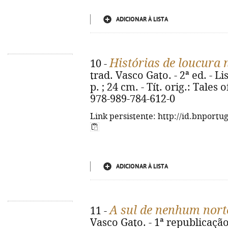
ADICIONAR À LISTA
Histórias de loucura
10 -
trad. Vasco Gato. - 2ª ed. - Li
p. ; 24 cm. - Tít. orig.: Tale
978-989-784-612-0
Link persistente: http://id.bnportu
ADICIONAR À LISTA
A sul de nenhum nort
11 -
Vasco Gato. - 1ª republicação.