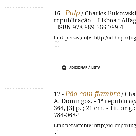
Pulp
16 -
/ Charles Bukowski ;
republicação. - Lisboa : Alfag
- ISBN 978-989-665-799-4
Link persistente: http://id.bnportu
ADICIONAR À LISTA
Pão com fiambre
17 -
/ Cha
A. Domingos. - 1ª republicaçã
364, [3] p. ; 21 cm. - Tít. ori
784-068-5
Link persistente: http://id.bnportu