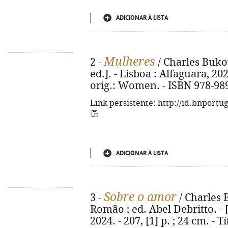
ADICIONAR À LISTA
Mulheres
2 -
/ Charles Bukow
ed.]. - Lisboa : Alfaguara, 2024
orig.: Women. - ISBN 978-98
Link persistente: http://id.bnportu
ADICIONAR À LISTA
Sobre o amor
3 -
/ Charles 
Romão ; ed. Abel Debritto. - [
2024. - 207, [1] p. ; 24 cm. - T