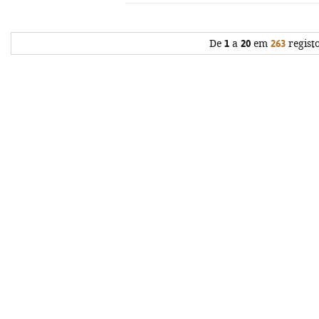
De
1
a
20
em
263
regist