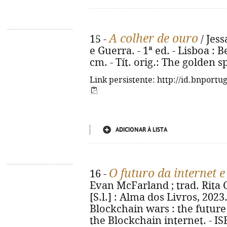
A colher de ouro
15 -
/ Jess
e Guerra. - 1ª ed. - Lisboa : Be
cm. - Tít. orig.: The golden 
Link persistente: http://id.bnportu
ADICIONAR À LISTA
O futuro da internet 
16 -
Evan McFarland ; trad. Rita C
[S.l.] : Alma dos Livros, 2023. 
Blockchain wars : the future
the Blockchain internet. - I