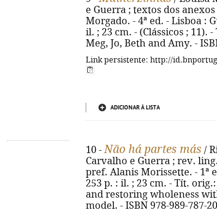
e Guerra ; textos dos anexos
Morgado. - 4ª ed. - Lisboa : Gu
il. ; 23 cm. - (Clássicos ; 11). 
Meg, Jo, Beth and Amy. - ISB
Link persistente: http://id.bnportu
ADICIONAR À LISTA
Não há partes más
10 -
/ R
Carvalho e Guerra ; rev. ling
pref. Alanis Morissette. - 1ª e
253 p. : il. ; 23 cm. - Tít. or
and restoring wholeness wit
model. - ISBN 978-989-787-20