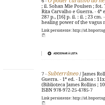
O poder curativo do n
6 -
; il. Sohan Mie Poulsen ; fot
Rita Carvalho e Guerra. - 4ª e
287 p., [16] p. il. : il. ; 23 cm
healing power of the vagus n
Link persistente: http://id.bnportu
ADICIONAR À LISTA
Subterrâneo
7 -
/ James Roll
Guerra. - 1ª ed. - Lisboa : 11x1
(Biblioteca James Rollins ; 10)
ISBN 978-972-25-4785-7
Link persistente: http://id.bnportu