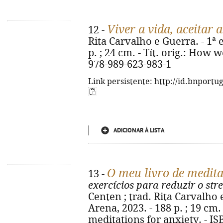
Viver a vida, aceitar 
12 -
Rita Carvalho e Guerra. - 1ª e
p. ; 24 cm. - Tít. orig.: How 
978-989-623-983-1
Link persistente: http://id.bnportu
ADICIONAR À LISTA
O meu livro de medit
13 -
exercícios para reduzir o str
Centen ; trad. Rita Carvalho e
Arena, 2023. - 188 p. ; 19 cm.
meditations for anxiety. - I