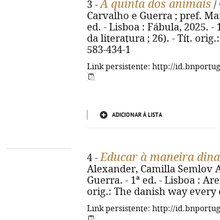
A quinta dos animais
3 -
/
Carvalho e Guerra ; pref. Mar
ed. - Lisboa : Fábula, 2025. - 
da literatura ; 26). - Tít. ori
583-434-1
Link persistente: http://id.bnportu
ADICIONAR À LISTA
Educar à maneira din
4 -
Alexander, Camilla Semlov A
Guerra. - 1ª ed. - Lisboa : Aren
orig.: The danish way every 
Link persistente: http://id.bnportu