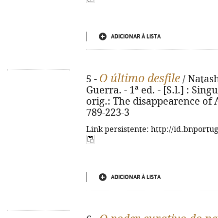
ADICIONAR À LISTA
O último desfile
5 -
/ Natash
Guerra. - 1ª ed. - [S.l.] : Singu
orig.: The disappearence of A
789-223-3
Link persistente: http://id.bnportu
ADICIONAR À LISTA