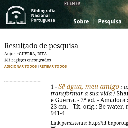
PT
EN
FR
Sobre
Pesquisa
Sobre a Bibliografia Nacional
Simples
Conhecimento, Informação...
Conhecimento, Informação...
Combinada
A
Resultado de pesquisa
Ciências sociais...
Ciências sociais...
Autor:=GUERRA, RITA
Arte, desporto...
Arte, desporto...
263
registos encontrados
ADICIONAR TODOS
|
RETIRAR TODOS
Sê água, meu amigo
1 -
: a
transformar a sua vida
/ Sha
e Guerra. - 2ª ed. - Amadora : 
23 cm. - Tít. orig.: Be water,
941-4
Link persistente: http://id.bnportu