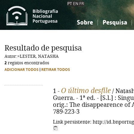
PT
EN
FR
Sobre
Pesquisa
Sobre a Bibliografia Nacional
Simples
Conhecimento, Informação...
Conhecimento, Informação...
Combinada
A
Resultado de pesquisa
Ciências sociais...
Ciências sociais...
Autor:=LESTER, NATASHA
Arte, desporto...
Arte, desporto...
2
registos encontrados
ADICIONAR TODOS
|
RETIRAR TODOS
O último desfile
1 -
/ Natash
Guerra. - 1ª ed. - [S.l.] : Singu
orig.: The disappearence of A
789-223-3
Link persistente: http://id.bnportu