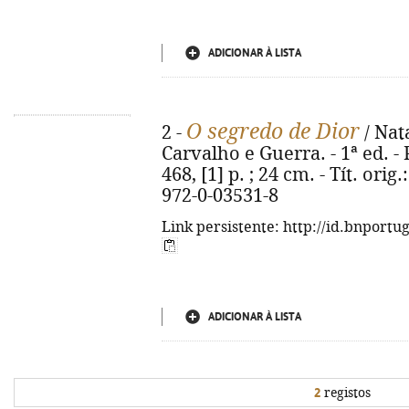
ADICIONAR À LISTA
O segredo de Dior
2 -
/ Nata
Carvalho e Guerra. - 1ª ed. - 
468, [1] p. ; 24 cm. - Tít. orig
972-0-03531-8
Link persistente: http://id.bnportu
ADICIONAR À LISTA
2
registos