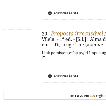
ADICIONAR À LISTA
Proposta irrecusável
20 -
/
Vilela. - 1ª ed. - [S.l.] : Alma 
cm. - Tít. orig.: The takeove
Link persistente: http://id.bnportu
ADICIONAR À LISTA
De
1
a
20
em
105
regist