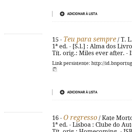
ADICIONAR À LISTA
Teu para sempre
15 -
/ T. L
1ª ed. - [S.l.] : Alma dos Livro
Tít. orig.: Miles ever after. 
Link persistente: http://id.bnportu
ADICIONAR À LISTA
O regresso
16 -
/ Kate Morto
1ª ed. - Lisboa : Clube do Auto
Tít. orig.: Homecoming. - IS