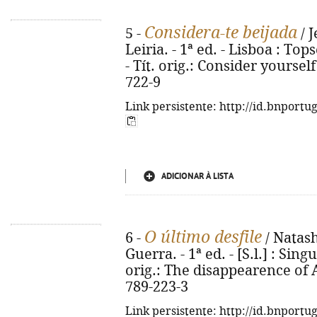
Considera-te beijada
5 -
/ J
Leiria. - 1ª ed. - Lisboa : Tops
- Tít. orig.: Consider yoursel
722-9
Link persistente: http://id.bnportu
ADICIONAR À LISTA
O último desfile
6 -
/ Natash
Guerra. - 1ª ed. - [S.l.] : Singu
orig.: The disappearence of A
789-223-3
Link persistente: http://id.bnportu