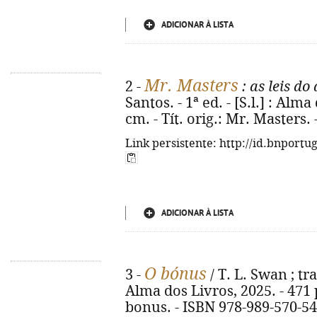
ADICIONAR À LISTA
Mr. Masters
2 -
: as leis do
Santos. - 1ª ed. - [S.l.] : Alma
cm. - Tít. orig.: Mr. Masters.
Link persistente: http://id.bnportu
ADICIONAR À LISTA
O bónus
3 -
/ T. L. Swan ; trad
Alma dos Livros, 2025. - 471 p.
bonus. - ISBN 978-989-570-54