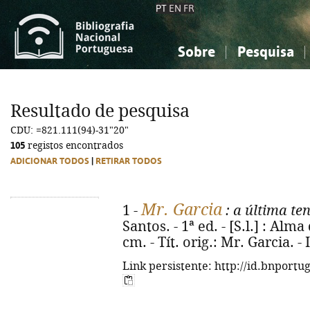
PT
EN
FR
Sobre
Pesquisa
Sobre a Bibliografia Nacional
Simples
Conhecimento, Informação...
Conhecimento, Informação...
Combinada
A
Resultado de pesquisa
Ciências sociais...
Ciências sociais...
CDU: =821.111(94)-31"20"
Arte, desporto...
Arte, desporto...
105
registos encontrados
ADICIONAR TODOS
|
RETIRAR TODOS
Mr. Garcia
1 -
: a última te
Santos. - 1ª ed. - [S.l.] : Alma
cm. - Tít. orig.: Mr. Garcia. 
Link persistente: http://id.bnportu