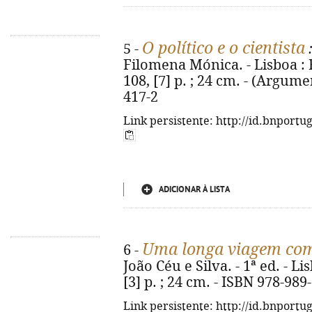
O político e o cientista
5 -
:
Filomena Mónica. - Lisboa : 
108, [7] p. ; 24 cm. - (Argume
417-2
Link persistente: http://id.bnportu
ADICIONAR À LISTA
Uma longa viagem co
6 -
João Céu e Silva. - 1ª ed. - L
[3] p. ; 24 cm. - ISBN 978-989
Link persistente: http://id.bnportu