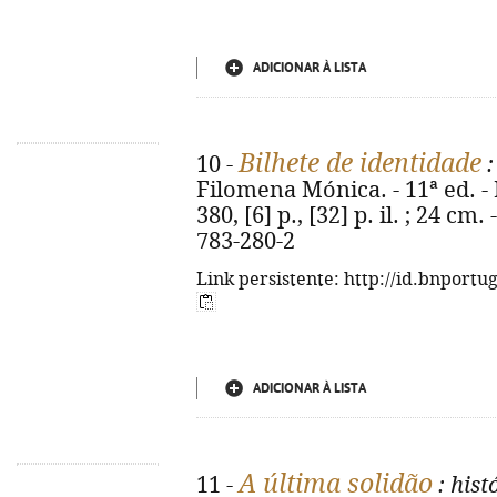
ADICIONAR À LISTA
Bilhete de identidade
10 -
:
Filomena Mónica. - 11ª ed. - 
380, [6] p., [32] p. il. ; 24 c
783-280-2
Link persistente: http://id.bnportu
ADICIONAR À LISTA
A última solidão
11 -
: his