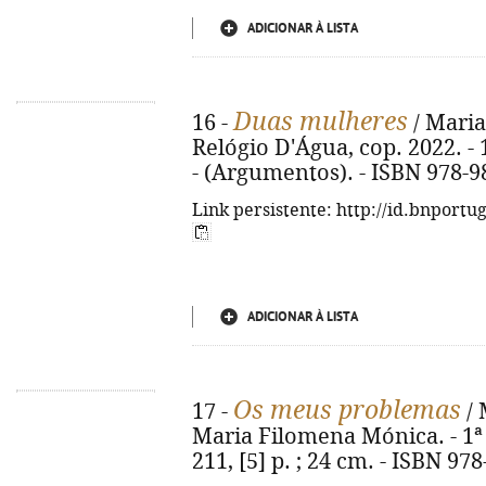
ADICIONAR À LISTA
Duas mulheres
16 -
/ Maria
Relógio D'Água, cop. 2022. - 190
- (Argumentos). - ISBN 978-9
Link persistente: http://id.bnportu
ADICIONAR À LISTA
Os meus problemas
17 -
/ 
Maria Filomena Mónica. - 1ª e
211, [5] p. ; 24 cm. - ISBN 97