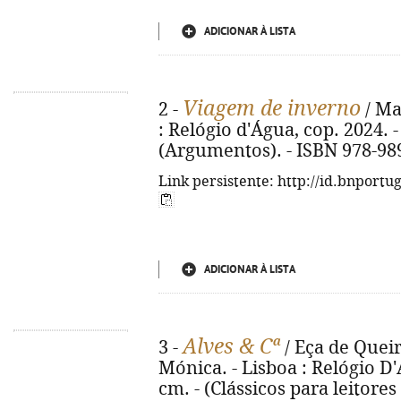
ADICIONAR À LISTA
Viagem de inverno
2 -
/ Ma
: Relógio d'Água, cop. 2024. - 
(Argumentos). - ISBN 978-98
Link persistente: http://id.bnportu
ADICIONAR À LISTA
Alves & Cª
3 -
/ Eça de Queir
Mónica. - Lisboa : Relógio D'Á
cm. - (Clássicos para leitores