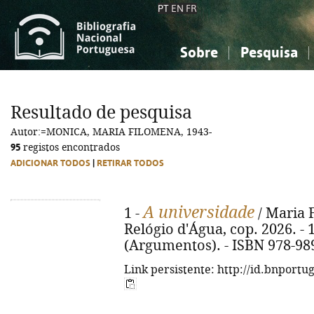
PT
EN
FR
Sobre
Pesquisa
Sobre a Bibliografia Nacional
Simples
Conhecimento, Informação...
Conhecimento, Informação...
Combinada
A
Resultado de pesquisa
Ciências sociais...
Ciências sociais...
Autor:=MONICA, MARIA FILOMENA, 1943-
Arte, desporto...
Arte, desporto...
95
registos encontrados
ADICIONAR TODOS
|
RETIRAR TODOS
A universidade
1 -
/ Maria 
Relógio d'Água, cop. 2026. - 12
(Argumentos). - ISBN 978-98
Link persistente: http://id.bnportu