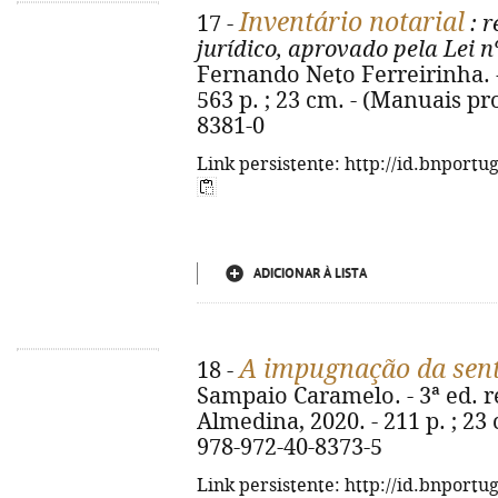
Inventário notarial
17 -
: r
jurídico, aprovado pela Lei n
Fernando Neto Ferreirinha. -
563 p. ; 23 cm. - (Manuais pro
8381-0
Link persistente: http://id.bnportu
ADICIONAR À LISTA
A impugnação da sent
18 -
Sampaio Caramelo. - 3ª ed. r
Almedina, 2020. - 211 p. ; 23
978-972-40-8373-5
Link persistente: http://id.bnportu