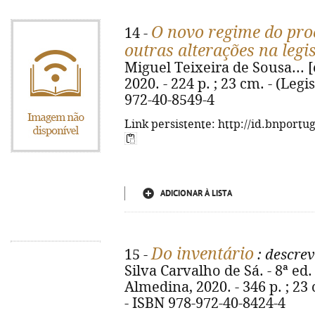
O novo regime do proc
14 -
outras alterações na legi
Miguel Teixeira de Sousa... [
2020. - 224 p. ; 23 cm. - (Leg
972-40-8549-4
Link persistente: http://id.bnportu
ADICIONAR À LISTA
Do inventário
15 -
: descrev
Silva Carvalho de Sá. - 8ª ed.
Almedina, 2020. - 346 p. ; 23
- ISBN 978-972-40-8424-4