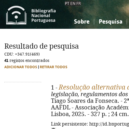
PT
EN
FR
Sobre
Pesquisa
Sobre a Bibliografia Nacional
Simples
Conhecimento, Informação...
Conhecimento, Informação...
Combinada
A
Resultado de pesquisa
Ciências sociais...
Ciências sociais...
CDU: =347.91(469)
Arte, desporto...
Arte, desporto...
41
registos encontrados
ADICIONAR TODOS
|
RETIRAR TODOS
Resolução alternativa 
1 -
legislação, regulamentos dos
Tiago Soares da Fonseca. - 2ª 
AAFDL - Associação Académi
Lisboa, 2025. - 327 p. ; 24 cm
Link persistente: http://id.bnportu