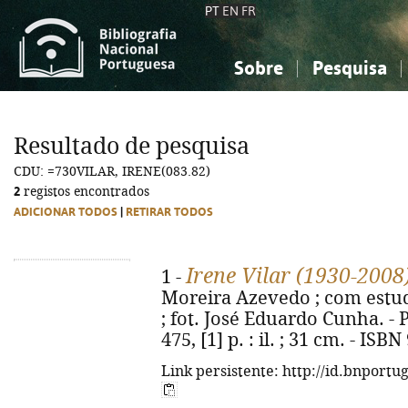
PT
EN
FR
Sobre
Pesquisa
Sobre a Bibliografia Nacional
Simples
Conhecimento, Informação...
Conhecimento, Informação...
Combinada
A
Resultado de pesquisa
Ciências sociais...
Ciências sociais...
CDU: =730VILAR, IRENE(083.82)
Arte, desporto...
Arte, desporto...
2
registos encontrados
ADICIONAR TODOS
|
RETIRAR TODOS
Irene Vilar (1930-2008
1 -
Moreira Azevedo ; com estudo
; fot. José Eduardo Cunha. - 
475, [1] p. : il. ; 31 cm. - IS
Link persistente: http://id.bnportu