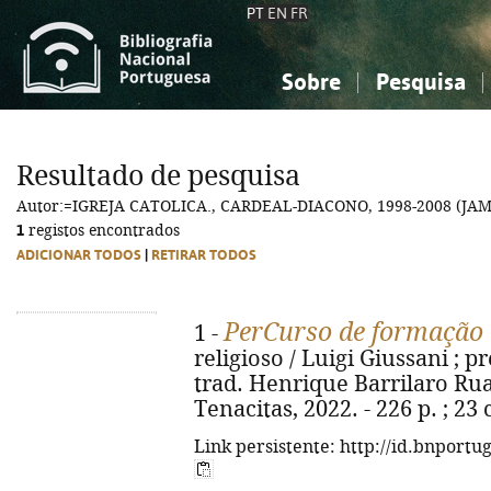
PT
EN
FR
Sobre
Pesquisa
Sobre a Bibliografia Nacional
Simples
Conhecimento, Informação...
Conhecimento, Informação...
Combinada
A
Resultado de pesquisa
Ciências sociais...
Ciências sociais...
Autor:=IGREJA CATOLICA., CARDEAL-DIACONO, 1998-2008 (JA
Arte, desporto...
Arte, desporto...
1
registos encontrados
ADICIONAR TODOS
|
RETIRAR TODOS
PerCurso de formação 
1 -
religioso / Luigi Giussani ; p
trad. Henrique Barrilaro Ruas
Tenacitas, 2022. - 226 p. ; 2
Link persistente: http://id.bnportu