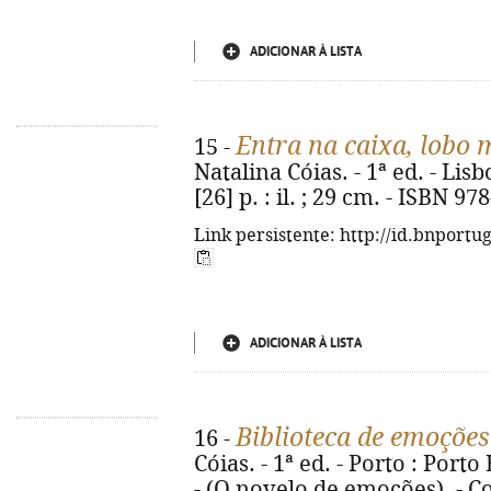
ADICIONAR À LISTA
Entra na caixa, lobo 
15 -
Natalina Cóias. - 1ª ed. - Lis
[26] p. : il. ; 29 cm. - ISBN 9
Link persistente: http://id.bnportu
ADICIONAR À LISTA
Biblioteca de emoções
16 -
Cóias. - 1ª ed. - Porto : Porto E
- (O novelo de emoções). - Co