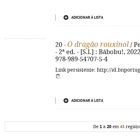
ADICIONAR À LISTA
O dragão rouxinol
20 -
/ Pe
- 2ª ed. - [S.l.] : Bábobu!, 2022
978-989-54707-5-4
Link persistente: http://id.bnportu
ADICIONAR À LISTA
De
1
a
20
em
43
registo