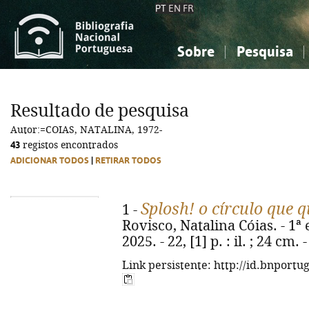
PT
EN
FR
Sobre
Pesquisa
Sobre a Bibliografia Nacional
Simples
Conhecimento, Informação...
Conhecimento, Informação...
Combinada
A
Resultado de pesquisa
Ciências sociais...
Ciências sociais...
Autor:=COIAS, NATALINA, 1972-
Arte, desporto...
Arte, desporto...
43
registos encontrados
ADICIONAR TODOS
|
RETIRAR TODOS
Splosh! o círculo que q
1 -
Rovisco, Natalina Cóias. - 1ª 
2025. - 22, [1] p. : il. ; 24 cm
Link persistente: http://id.bnportu