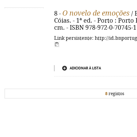
O novelo de emoções
8 -
/ 
Cóias. - 1ª ed. - Porto : Porto E
cm. - ISBN 978-972-0-70745-1
Link persistente: http://id.bnportu
ADICIONAR À LISTA
8
registos