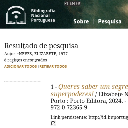
PT
EN
FR
Sobre
Pesquisa
Sobre a Bibliografia Nacional
Simples
Conhecimento, Informação...
Conhecimento, Informação...
Combinada
A
Resultado de pesquisa
Ciências sociais...
Ciências sociais...
Autor:=NEVES, ELIZABETE, 1977-
Arte, desporto...
Arte, desporto...
8
registos encontrados
ADICIONAR TODOS
|
RETIRAR TODOS
Queres saber um segre
1 -
superpoderes!
/ Elizabete N
Porto : Porto Editora, 2024. - 8
972-0-72365-9
Link persistente: http://id.bnportu