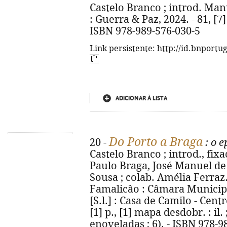
Castelo Branco ; introd. Manu
: Guerra & Paz, 2024. - 81, [7] 
ISBN 978-989-576-030-5
Link persistente: http://id.bnportu
ADICIONAR À LISTA
Do Porto a Braga
20 -
: o e
Castelo Branco ; introd., fix
Paulo Braga, José Manuel de
Sousa ; colab. Amélia Ferraz..
Famalicão : Câmara Municipa
[S.l.] : Casa de Camilo - Cent
[1] p., [1] mapa desdobr. : il.
enoveladas ; 6). - ISBN 978-9