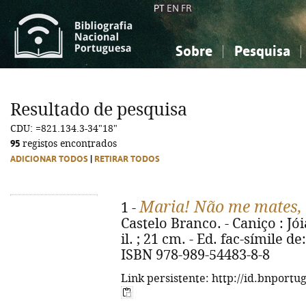
PT
EN
FR
Sobre
Pesquisa
Sobre a Bibliografia Nacional
Simples
Conhecimento, Informação...
Conhecimento, Informação...
Combinada
A
Resultado de pesquisa
Ciências sociais...
Ciências sociais...
CDU: =821.134.3-34"18"
Arte, desporto...
Arte, desporto...
95
registos encontrados
ADICIONAR TODOS
|
RETIRAR TODOS
Maria! Não me mates, 
1 -
Castelo Branco. - Caniço : Jóia
il. ; 21 cm. - Ed. fac-símile d
ISBN 978-989-54483-8-8
Link persistente: http://id.bnportu