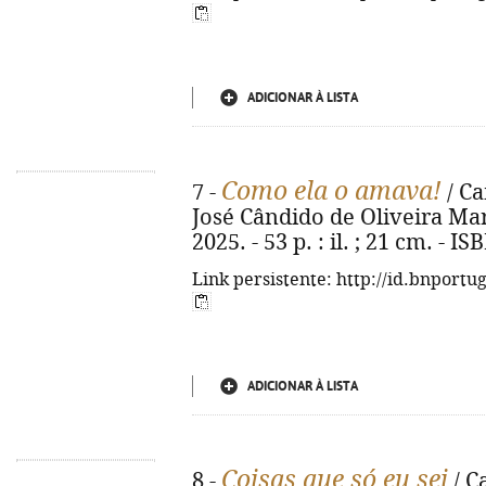
ADICIONAR À LISTA
Como ela o amava!
7 -
/ Ca
José Cândido de Oliveira Mar
2025. - 53 p. : il. ; 21 cm. - 
Link persistente: http://id.bnportu
ADICIONAR À LISTA
Coisas que só eu sei
8 -
/ C