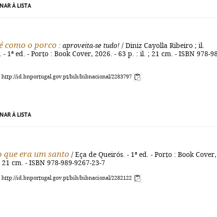
NAR À LISTA
é como o porco
: aproveita-se tudo!
/ Diniz Cayolla Ribeiro ; il.
 - 1ª ed. - Porto : Book Cover, 2026. - 63 p. : il. ; 21 cm. - ISBN 978-9
: http://id.bnportugal.gov.pt/bib/bibnacional/2283797
NAR À LISTA
 que era um santo
/ Eça de Queirós. - 1ª ed. - Porto : Book Cover,
 ; 21 cm. - ISBN 978-989-9267-23-7
: http://id.bnportugal.gov.pt/bib/bibnacional/2282122