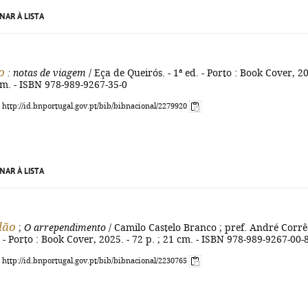
NAR À LISTA
o
: notas de viagem
/ Eça de Queirós. - 1ª ed. - Porto : Book Cover, 2
 cm. - ISBN 978-989-9267-35-0
: http://id.bnportugal.gov.pt/bib/bibnacional/2279920
NAR À LISTA
dão
;
O arrependimento
/ Camilo Castelo Branco ; pref. André Corr
. - Porto : Book Cover, 2025. - 72 p. ; 21 cm. - ISBN 978-989-9267-00-
: http://id.bnportugal.gov.pt/bib/bibnacional/2230765