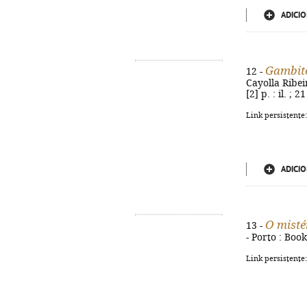
ADICIO
Gambit
12 -
Cayolla Ribei
[2] p. : il. ;
Link persistente
ADICIO
O misté
13 -
- Porto : Boo
Link persistente