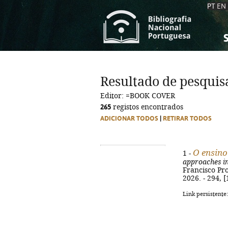
PT
EN
S
S
C
C
Resultado de pesquis
C
C
Editor: =BOOK COVER
A
A
265
registos encontrados
ADICIONAR TODOS
|
RETIRAR TODOS
O ensino
1 -
approaches i
Francisco Prov
2026. - 294, [
Link persistente