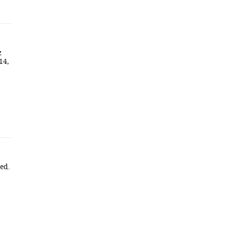
z
14,
 ed.