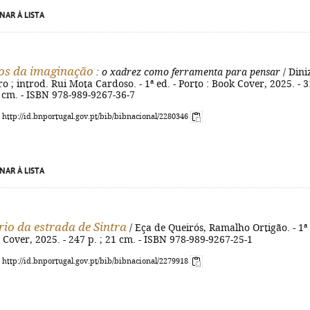
NAR À LISTA
os da imaginação
: o xadrez como ferramenta para pensar
/ Dini
ro ; introd. Rui Mota Cardoso. - 1ª ed. - Porto : Book Cover, 2025. - 3
 21 cm. - ISBN 978-989-9267-36-7
: http://id.bnportugal.gov.pt/bib/bibnacional/2280346
NAR À LISTA
rio da estrada de Sintra
/ Eça de Queirós, Ramalho Ortigão. - 1ª
k Cover, 2025. - 247 p. ; 21 cm. - ISBN 978-989-9267-25-1
: http://id.bnportugal.gov.pt/bib/bibnacional/2279918