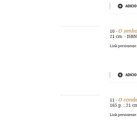
ADICIO
O senho
10 -
21 cm. - ISB
Link persistente
ADICIO
O cond
11 -
165 p. ; 21 c
Link persistente