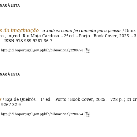
NAR À LISTA
s da imaginação
: o xadrez como ferramenta para pensar
/ Diniz
ro ; introd. Rui Mota Cardoso. - 2ª ed. - Porto : Book Cover, 2025. - 3
m. - ISBN 978-989-9267-36-7
: http://id.bnportugal.gov.pt/bib/bibnacional/2280776
NAR À LISTA
s
/ Eça de Queirós. - 1ª ed. - Porto : Book Cover, 2025. - 728 p. ; 21 cm
-9267-32-9
: http://id.bnportugal.gov.pt/bib/bibnacional/2280774