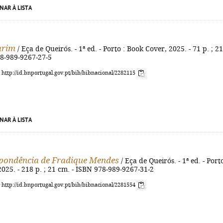
NAR À LISTA
arim
/ Eça de Queirós. - 1ª ed. - Porto : Book Cover, 2025. - 71 p. ; 21
78-989-9267-27-5
: http://id.bnportugal.gov.pt/bib/bibnacional/2282115
NAR À LISTA
pondência de Fradique Mendes
/ Eça de Queirós. - 1ª ed. - Porto
025. - 218 p. ; 21 cm. - ISBN 978-989-9267-31-2
: http://id.bnportugal.gov.pt/bib/bibnacional/2281554