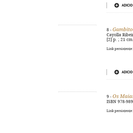
ADICIO
Gambito
8 -
Cayolla Ribei
[2] p. ; 21 c
Link persistente
ADICIO
Os Maia
9 -
ISBN 978-989
Link persistente