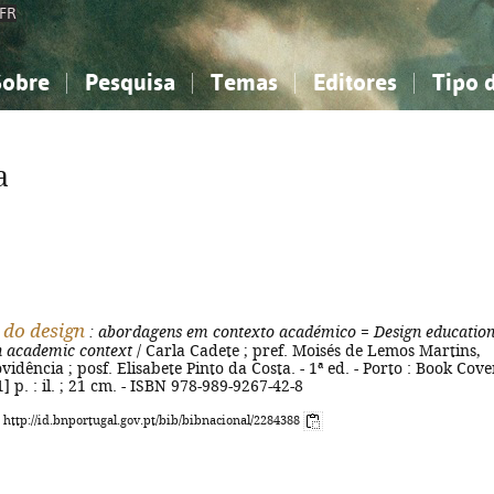
FR
Sobre
Pesquisa
Temas
Editores
Tipo 
obre a Bibliografia Nacional
imples
onhecimento, Informação...
onhecimento, Informação...
Combinada
A minha lista
Como utilizar
Filosofia, psicologia...
Filosofia, psicologia...
Perguntas frequente
a
iências sociais...
iências sociais...
Ciências exatas e naturais...
Ciências exatas e naturais...
rte, desporto...
rte, desporto...
Literatura, linguística...
Literatura, linguística...
 do design
: abordagens em contexto académico
=
Design educatio
n academic context
/ Carla Cadete ; pref. Moisés de Lemos Martins,
idência ; posf. Elisabete Pinto da Costa. - 1ª ed. - Porto : Book Cove
1] p. : il. ; 21 cm. - ISBN 978-989-9267-42-8
: http://id.bnportugal.gov.pt/bib/bibnacional/2284388