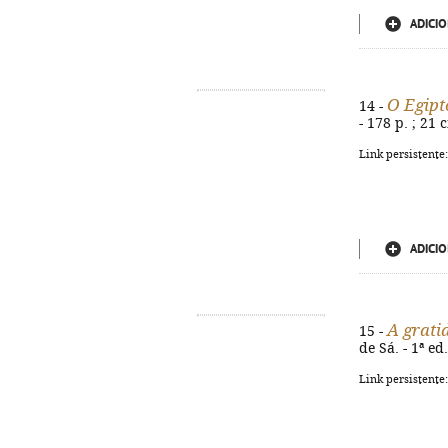
ADICIO
O Egipt
14 -
- 178 p. ; 21
Link persistente
ADICIO
A grati
15 -
de Sá. - 1ª ed
Link persistente