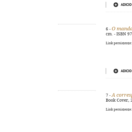
ADICIO
O mand
6 -
cm. - ISBN 9
Link persistente
ADICIO
A corres
7 -
Book Cover, 2
Link persistente