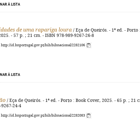
NAR À LISTA
idades de uma rapariga loura
/ Eça de Queirós. - 1ª ed. - Porto 
025. - 57 p. ; 21 cm. - ISBN 978-989-9267-26-8
: http://id.bnportugal.gov.pt/bib/bibnacional/2282106
NAR À LISTA
ção
/ Eça de Queirós. - 1ª ed. - Porto : Book Cover, 2025. - 65 p. ; 21 c
-9267-24-4
: http://id.bnportugal.gov.pt/bib/bibnacional/2282083