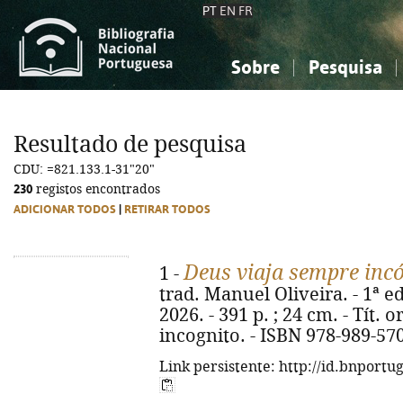
PT
EN
FR
Sobre
Pesquisa
Sobre a Bibliografia Nacional
Simples
Conhecimento, Informação...
Conhecimento, Informação...
Combinada
A
Resultado de pesquisa
Ciências sociais...
Ciências sociais...
CDU: =821.133.1-31"20"
Arte, desporto...
Arte, desporto...
230
registos encontrados
ADICIONAR TODOS
|
RETIRAR TODOS
Deus viaja sempre inc
1 -
trad. Manuel Oliveira. - 1ª ed.
2026. - 391 p. ; 24 cm. - Tít.
incognito. - ISBN 978-989-57
Link persistente: http://id.bnportu