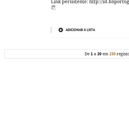
Link persistente: http://id.bnportu
ADICIONAR À LISTA
De
1
a
20
em
230
regist