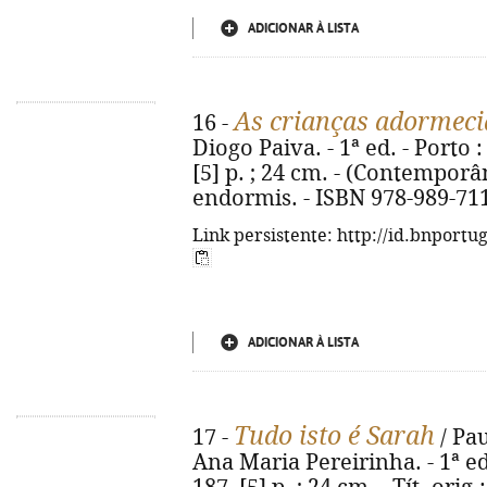
ADICIONAR À LISTA
As crianças adormeci
16 -
Diogo Paiva. - 1ª ed. - Porto :
[5] p. ; 24 cm. - (Contemporân
endormis. - ISBN 978-989-71
Link persistente: http://id.bnportu
ADICIONAR À LISTA
Tudo isto é Sarah
17 -
/ Pau
Ana Maria Pereirinha. - 1ª ed.