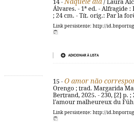
Naquele dia
14 -
/ Laura Alc
Álvares. - 1ª ed. - Alfragide 
; 24 cm. - Tít. orig.: Par la f
Link persistente: http://id.bnportu
ADICIONAR À LISTA
O amor não correspon
15 -
Orengo ; trad. Margarida Made
Bertrand, 2025. - 230, [2] p. ;
l'amour malheureux du Führe
Link persistente: http://id.bnportu