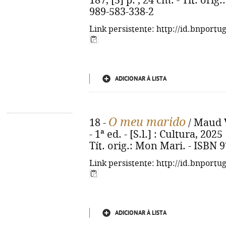
187, [5] p. ; 24 cm. - Tít. ori
989-583-338-2
Link persistente: http://id.bnportu
ADICIONAR À LISTA
O meu marido
18 -
/ Maud V
- 1ª ed. - [S.l.] : Cultura, 2025
Tít. orig.: Mon Mari. - ISBN 
Link persistente: http://id.bnportu
ADICIONAR À LISTA