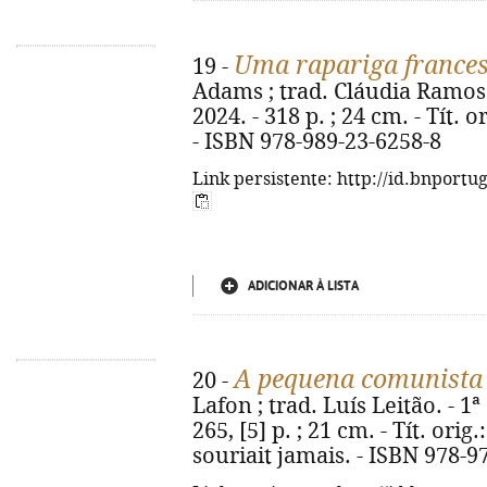
Uma rapariga france
19 -
Adams ; trad. Cláudia Ramos. 
2024. - 318 p. ; 24 cm. - Tít. 
- ISBN 978-989-23-6258-8
Link persistente: http://id.bnportu
ADICIONAR À LISTA
A pequena comunista 
20 -
Lafon ; trad. Luís Leitão. - 1ª
265, [5] p. ; 21 cm. - Tít. or
souriait jamais. - ISBN 978-9