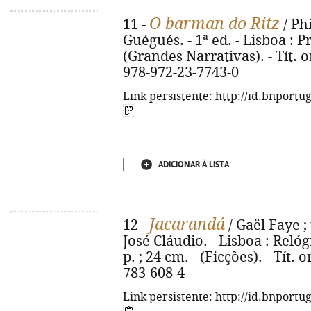
O barman do Ritz
11 -
/ Phi
Guégués. - 1ª ed. - Lisboa : Pr
(Grandes Narrativas). - Tít. o
978-972-23-7743-0
Link persistente: http://id.bnportu
ADICIONAR À LISTA
Jacarandá
12 -
/ Gaël Faye ; 
José Cláudio. - Lisboa : Relóg
p. ; 24 cm. - (Ficções). - Tít.
783-608-4
Link persistente: http://id.bnportu