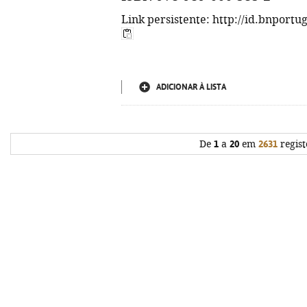
Link persistente: http://id.bnportu
ADICIONAR À LISTA
De
1
a
20
em
2631
regist