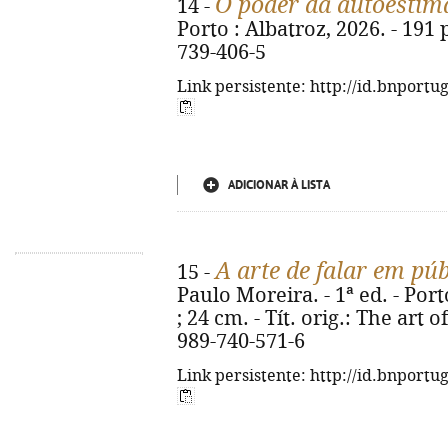
O poder da autoestim
14 -
Porto : Albatroz, 2026. - 191 p
739-406-5
Link persistente: http://id.bnportu
ADICIONAR À LISTA
A arte de falar em púb
15 -
Paulo Moreira. - 1ª ed. - Port
; 24 cm. - Tít. orig.: The art 
989-740-571-6
Link persistente: http://id.bnportu