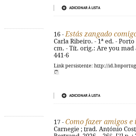
ADICIONAR À LISTA
Estás zangado comig
16 -
Carla Ribeiro. - 1ª ed. - Porto 
cm. - Tít. orig.: Are you mad
441-6
Link persistente: http://id.bnportu
ADICIONAR À LISTA
Como fazer amigos e 
17 -
Carnegie ; trad. António Costa