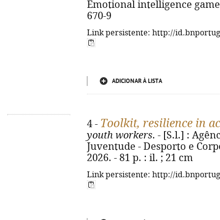
Emotional intelligence game
670-9
Link persistente: http://id.bnportu
ADICIONAR À LISTA
Toolkit, resilience in a
4 -
youth workers
. - [S.l.] : Ag
Juventude - Desporto e Corp
2026. - 81 p. : il. ; 21 cm
Link persistente: http://id.bnportu