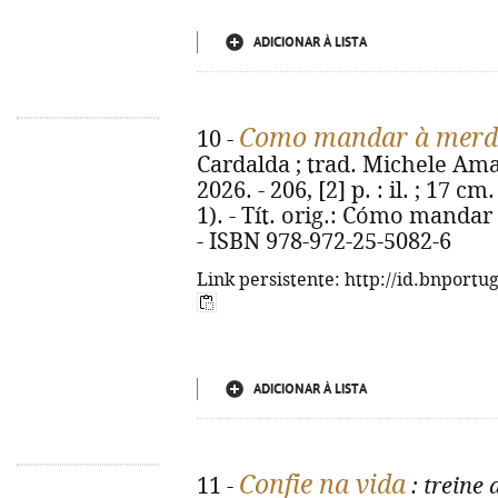
ADICIONAR À LISTA
Como mandar à merda
10 -
Cardalda ; trad. Michele Amara
2026. - 206, [2] p. : il. ; 17 c
1). - Tít. orig.: Cómo manda
- ISBN 978-972-25-5082-6
Link persistente: http://id.bnportu
ADICIONAR À LISTA
Confie na vida
11 -
: treine