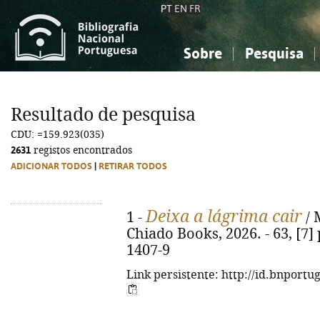
PT
EN
FR
Sobre
Pesquisa
Sobre a Bibliografia Nacional
Simples
Conhecimento, Informação...
Conhecimento, Informação...
Combinada
A
Resultado de pesquisa
Ciências sociais...
Ciências sociais...
CDU: =159.923(035)
Arte, desporto...
Arte, desporto...
2631
registos encontrados
ADICIONAR TODOS
|
RETIRAR TODOS
Deixa a lágrima cair
1 -
/ 
Chiado Books, 2026. - 63, [7] 
1407-9
Link persistente: http://id.bnportu