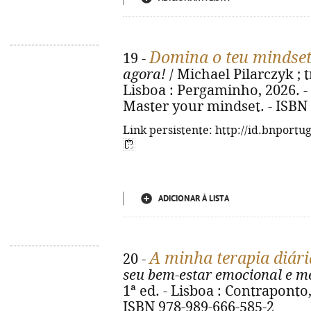
Domina o teu mindse
19 -
agora!
/ Michael Pilarczyk ; t
Lisboa : Pergaminho, 2026. - 25
Master your mindset. - ISBN
Link persistente: http://id.bnportu
ADICIONAR À LISTA
A minha terapia diári
20 -
seu bem-estar emocional e m
1ª ed. - Lisboa : Contraponto, 2
ISBN 978-989-666-585-2