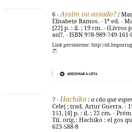
Assim ou assado?
6 -
/ Mar
Elisabete Ramos. - 1ª ed. - M
[22] p. : il. ; 19 cm. - (Livros 
así?. - ISBN 978-989-749-161-
Link persistente: http://id.bnportu
ADICIONAR À LISTA
Hachiko
7 -
: o cão que espe
Celej ; trad. Artur Guerra. - 1
151, [4] p. : il. ; 22 cm. - Pr
Tít. orig.: Hachiko : el gos 
623-588-8