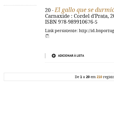
El gallo que se durmi
20 -
Carnaxide : Cordel d'Prata, 2022
ISBN 978-989910676-5
Link persistente: http://id.bnportu
ADICIONAR À LISTA
De
1
a
20
em
210
regist