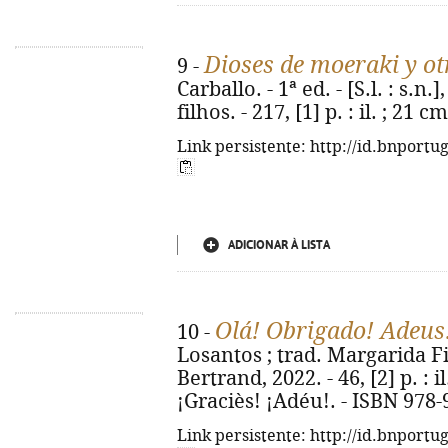
Dioses de moeraki y ot
9 -
Carballo. - 1ª ed. - [S.l. : s.
filhos. - 217, [1] p. : il. ; 21 cm
Link persistente: http://id.bnportu
ADICIONAR À LISTA
Olá! Obrigado! Adeus
10 -
Losantos ; trad. Margarida Fili
Bertrand, 2022. - 46, [2] p. : il
¡Graciès! ¡Adéu!. - ISBN 978
Link persistente: http://id.bnportu