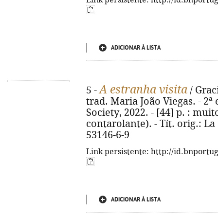
Link persistente: http://id.bnportu
ADICIONAR À LISTA
A estranha visita
5 -
/ Graci
trad. Maria João Viegas. - 2ª 
Society, 2022. - [44] p. : muito
contarolante). - Tít. orig.: L
53146-6-9
Link persistente: http://id.bnportu
ADICIONAR À LISTA