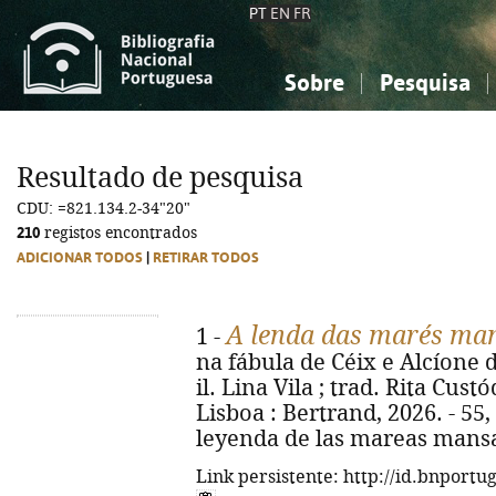
PT
EN
FR
Sobre
Pesquisa
Sobre a Bibliografia Nacional
Simples
Conhecimento, Informação...
Conhecimento, Informação...
Combinada
A
Resultado de pesquisa
Ciências sociais...
Ciências sociais...
CDU: =821.134.2-34"20"
Arte, desporto...
Arte, desporto...
210
registos encontrados
ADICIONAR TODOS
|
RETIRAR TODOS
A lenda das marés ma
1 -
na fábula de Céix e Alcíone 
il. Lina Vila ; trad. Rita Custó
Lisboa : Bertrand, 2026. - 55, [1
leyenda de las mareas mansa
Link persistente: http://id.bnportu