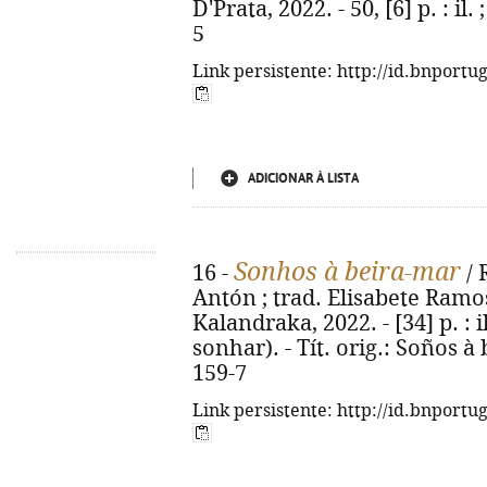
D'Prata, 2022. - 50, [6] p. : i
5
Link persistente: http://id.bnportu
ADICIONAR À LISTA
Sonhos à beira-mar
16 -
/ 
Antón ; trad. Elisabete Ramos
Kalandraka, 2022. - [34] p. : i
sonhar). - Tít. orig.: Soños 
159-7
Link persistente: http://id.bnportu