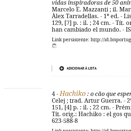
vidas inspiradoras de 50 ani
Marcelo E. Mazzanti ; il. Mar
Àlex Tarradellas. - 1ª ed. - L
129, [7] p. : il. ; 24 cm. - Tí
han cambiado el mundo. - IS
Link persistente: http://id.bnportu
ADICIONAR À LISTA
Hachiko
4 -
: o cão que espe
Celej ; trad. Artur Guerra. - 2
151, [4] p. : il. ; 22 cm. - Pr
Tít. orig.: Hachiko : el gos 
623-588-8