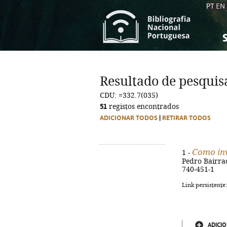
PT
EN
S
S
C
C
Resultado de pesquis
C
C
CDU: =332.7(035)
A
A
51
registos encontrados
ADICIONAR TODOS
|
RETIRAR TODOS
Como inv
1 -
Pedro Bairrada
740-451-1
Link persistente
ADICIO