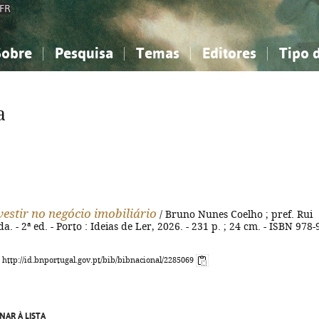
FR
Sobre
Pesquisa
Temas
Editores
Tipo 
obre a Bibliografia Nacional
imples
onhecimento, Informação...
onhecimento, Informação...
Combinada
A minha lista
Como utilizar
Filosofia, psicologia...
Filosofia, psicologia...
Perguntas frequente
a
iências sociais...
iências sociais...
Ciências exatas e naturais...
Ciências exatas e naturais...
rte, desporto...
rte, desporto...
Literatura, linguística...
Literatura, linguística...
estir no negócio imobiliário
/ Bruno Nunes Coelho ; pref. Rui
. - 2ª ed. - Porto : Ideias de Ler, 2026. - 231 p. ; 24 cm. - ISBN 978-
: http://id.bnportugal.gov.pt/bib/bibnacional/2285069
NAR À LISTA