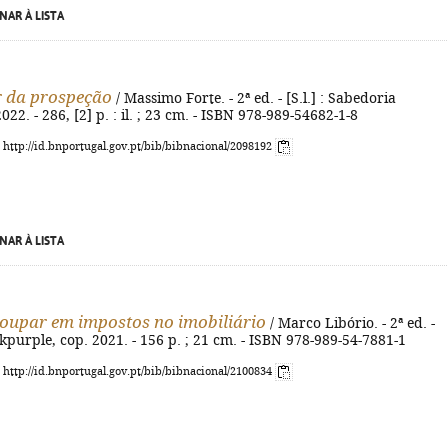
NAR À LISTA
 da prospeção
/ Massimo Forte. - 2ª ed. - [S.l.] : Sabedoria
022. - 286, [2] p. : il. ; 23 cm. - ISBN 978-989-54682-1-8
: http://id.bnportugal.gov.pt/bib/bibnacional/2098192
NAR À LISTA
upar em impostos no imobiliário
/ Marco Libório. - 2ª ed. -
purple, cop. 2021. - 156 p. ; 21 cm. - ISBN 978-989-54-7881-1
: http://id.bnportugal.gov.pt/bib/bibnacional/2100834