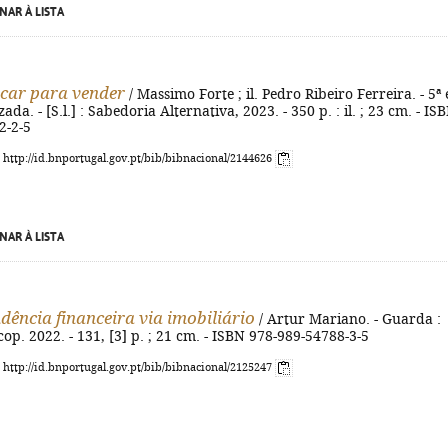
NAR À LISTA
car para vender
/ Massimo Forte ; il. Pedro Ribeiro Ferreira. - 5ª 
ada. - [S.l.] : Sabedoria Alternativa, 2023. - 350 p. : il. ; 23 cm. - IS
2-2-5
: http://id.bnportugal.gov.pt/bib/bibnacional/2144626
NAR À LISTA
dência financeira via imobiliário
/ Artur Mariano. - Guarda :
op. 2022. - 131, [3] p. ; 21 cm. - ISBN 978-989-54788-3-5
: http://id.bnportugal.gov.pt/bib/bibnacional/2125247