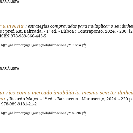
NAR À LISTA
 a investir
: estratégias comprovadas para multiplicar o seu dinhe
 ; pref. Rui Bairrada. - 1ª ed. - Lisboa : Contraponto, 2024. - 230, [2
 - ISBN 978-989-666-443-5
: http://id.bnportugal.gov.pt/bib/bibnacional/2170714
NAR À LISTA
ar rico com o mercado imobiliário, mesmo sem ter dinhei
çar
/ Ricardo Matos. - 1ª ed. - Barcarena : Manuscrito, 2024. - 220 p.
N 978-989-9181-21-2
: http://id.bnportugal.gov.pt/bib/bibnacional/2169596