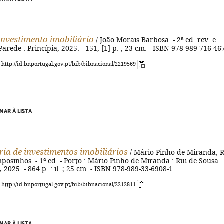
investimento imobiliário
/ João Morais Barbosa. - 2ª ed. rev. e
Parede : Princípia, 2025. - 151, [1] p. ; 23 cm. - ISBN 978-989-716-46
: http://id.bnportugal.gov.pt/bib/bibnacional/2219569
NAR À LISTA
ia de investimentos imobiliários
/ Mário Pinho de Miranda, R
osinhos. - 1ª ed. - Porto : Mário Pinho de Miranda : Rui de Sousa
2025. - 864 p. : il. ; 25 cm. - ISBN 978-989-33-6908-1
: http://id.bnportugal.gov.pt/bib/bibnacional/2212811