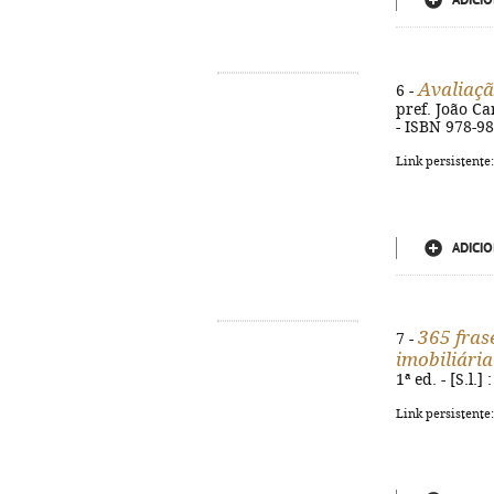
ADICIO
Avaliaçã
6 -
pref. João Car
- ISBN 978-9
Link persistente
ADICIO
365 fras
7 -
imobiliária
1ª ed. - [S.l.
Link persistente