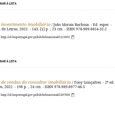
NAR À LISTA
 investimento imobiliário
/ João Morais Barbosa. - Ed. espec. -
 de Letras, 2022. - 143, [1] p. ; 23 cm. - ISBN 978-989-8854-32-2
: http://id.bnportugal.gov.pt/bib/bibnacional/2121922
NAR À LISTA
de vendas do consultor imobiliário
/ Tony Gonçalves. - 2ª ed. 
os, 2022. - 198 p. ; 24 cm. - ISBN 978-989-8977-46-5
: http://id.bnportugal.gov.pt/bib/bibnacional/2107026