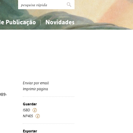
de Publicação
Novidades
s
Religião...
Religião...
Ciências aplicadas...
Ciências aplicadas...
História, geografia, biografias...
História, geografia, biografias...
Enviar por email
Imprimir página
989-
Guardar
ISBD
NP405
Exportar