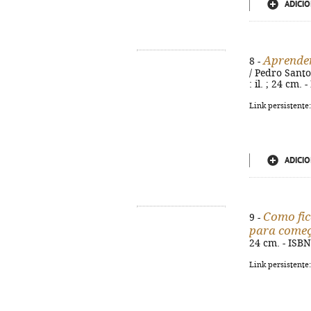
ADICIO
Aprender
8 -
/ Pedro Santos
: il. ; 24 cm.
Link persistente
ADICIO
Como fic
9 -
para come
24 cm. - ISB
Link persistente