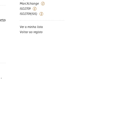
MarcXchange
ISO2709
ISO2709(ISIS)
orto
Ver a minha lista
Voltar ao registo
 -