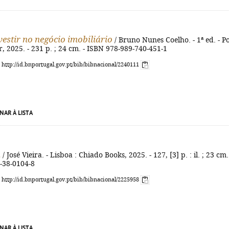
estir no negócio imobiliário
/ Bruno Nunes Coelho. - 1ª ed. - P
er, 2025. - 231 p. ; 24 cm. - ISBN 978-989-740-451-1
: http://id.bnportugal.gov.pt/bib/bibnacional/2240111
NAR À LISTA
a
/ José Vieira. - Lisboa : Chiado Books, 2025. - 127, [3] p. : il. ; 23 cm.
-38-0104-8
: http://id.bnportugal.gov.pt/bib/bibnacional/2225958
NAR À LISTA