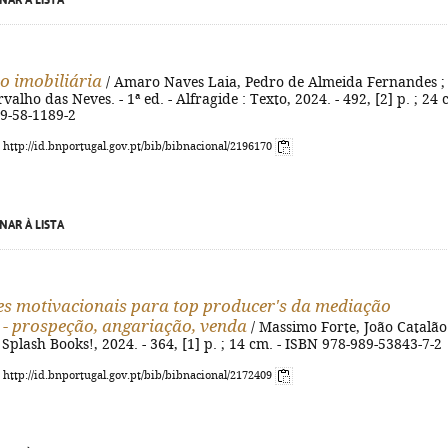
NAR À LISTA
o imobiliária
/ Amaro Naves Laia, Pedro de Almeida Fernandes ;
valho das Neves. - 1ª ed. - Alfragide : Texto, 2024. - 492, [2] p. ; 24 
89-58-1189-2
: http://id.bnportugal.gov.pt/bib/bibnacional/2196170
NAR À LISTA
es motivacionais para top producer's da mediação
 - prospeção, angariação, venda
/ Massimo Forte, João Catalão.
] : Splash Books!, 2024. - 364, [1] p. ; 14 cm. - ISBN 978-989-53843-7-2
: http://id.bnportugal.gov.pt/bib/bibnacional/2172409