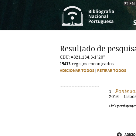
PT
EN
S
S
C
C
Resultado de pesquis
C
C
CDU: =821.134.3-1"20"
A
A
15413
registos encontrados
ADICIONAR TODOS
|
RETIRAR TODOS
Ponte so
1 -
2016. - Lisbo
Link persistente
ADICIO