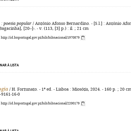
: poesia popular
/ António Afonso Bernardino. - [S.l.] : António Afo
gacinha], [20--]-. - v. (113, [3] p.) : il. ; 21 cm
: http://id.bnportugal.gov.pt/bib/bibnacional/1970879
NAR À LISTA
ogia
/ H. Fortunato. - 1ª ed. - Lisboa : Miosótis, 2024. - 160 p. ; 20 cm
-9161-16-0
: http://id.bnportugal.gov.pt/bib/bibnacional/2200179