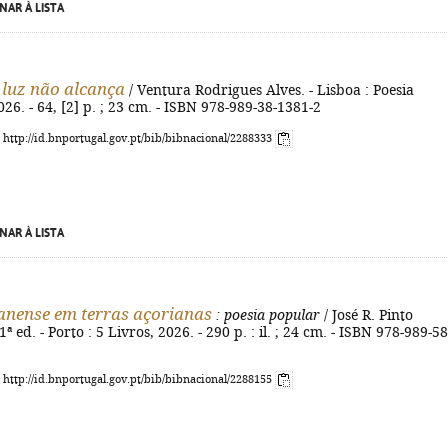
NAR À LISTA
 luz não alcança
/ Ventura Rodrigues Alves. - Lisboa : Poesia
026. - 64, [2] p. ; 23 cm. - ISBN 978-989-38-1381-2
: http://id.bnportugal.gov.pt/bib/bibnacional/2288333
NAR À LISTA
nense em terras açorianas
: poesia popular
/ José R. Pinto
ª ed. - Porto : 5 Livros, 2026. - 290 p. : il. ; 24 cm. - ISBN 978-989-58
: http://id.bnportugal.gov.pt/bib/bibnacional/2288155