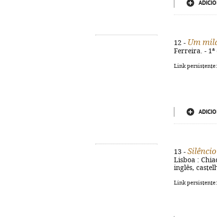
ADICIO
Um mila
12 -
Ferreira. - 1ª
Link persistente
ADICIO
Silênci
13 -
Lisboa : Chia
inglês, caste
Link persistente