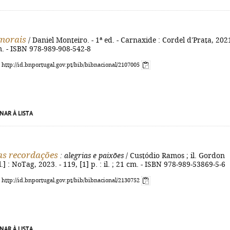
morais
/ Daniel Monteiro. - 1ª ed. - Carnaxide : Cordel d'Prata, 2021
m. - ISBN 978-989-908-542-8
: http://id.bnportugal.gov.pt/bib/bibnacional/2107005
NAR À LISTA
as recordações
: alegrias e paixões
/ Custódio Ramos ; il. Gordon
l.] : NoTag, 2023. - 119, [1] p. : il. ; 21 cm. - ISBN 978-989-53869-5-6
: http://id.bnportugal.gov.pt/bib/bibnacional/2130752
NAR À LISTA