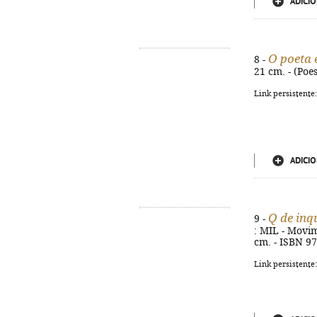
ADICIO
O poeta 
8 -
21 cm. - (Poe
Link persistente
ADICIO
Q de inq
9 -
: MIL - Movim
cm. - ISBN 9
Link persistente