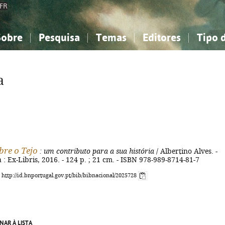
FR
Sobre
Pesquisa
Temas
Editores
Tipo 
obre a Bibliografia Nacional
imples
onhecimento, Informação...
onhecimento, Informação...
Combinada
A minha lista
Como utilizar
Filosofia, psicologia...
Filosofia, psicologia...
Perguntas frequente
a
iências sociais...
iências sociais...
Ciências exatas e naturais...
Ciências exatas e naturais...
rte, desporto...
rte, desporto...
Literatura, linguística...
Literatura, linguística...
bre o Tejo
: um contributo para a sua história
/ Albertino Alves. -
a : Ex-Libris, 2016. - 124 p. ; 21 cm. - ISBN 978-989-8714-81-7
: http://id.bnportugal.gov.pt/bib/bibnacional/2025728
NAR À LISTA