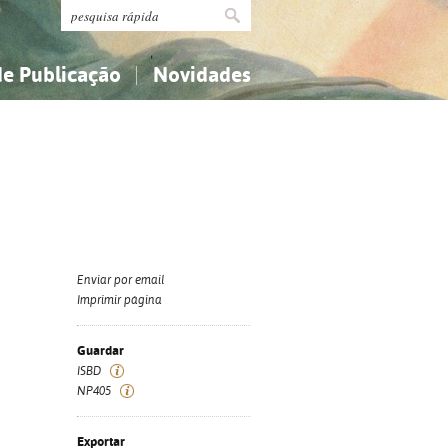
de Publicação
Novidades
s
Religião...
Religião...
Ciências aplicadas...
Ciências aplicadas...
História, geografia, biografias...
História, geografia, biografias...
Enviar por email
Imprimir página
Guardar
ISBD
NP405
Exportar