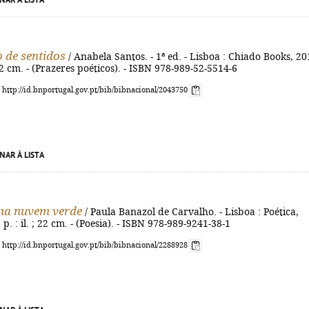
NAR À LISTA
 de sentidos
/ Anabela Santos. - 1ª ed. - Lisboa : Chiado Books, 20
 22 cm. - (Prazeres poéticos). - ISBN 978-989-52-5514-6
: http://id.bnportugal.gov.pt/bib/bibnacional/2043750
NAR À LISTA
a nuvem verde
/ Paula Banazol de Carvalho. - Lisboa : Poética,
] p. : il. ; 22 cm. - (Poesia). - ISBN 978-989-9241-38-1
: http://id.bnportugal.gov.pt/bib/bibnacional/2288928