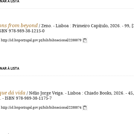
NAR À LISTA
ions from beyond
/ Zeno. - Lisboa : Primeiro Capítulo, 2026. - 99, [
 ISBN 978-989-38-1215-0
: http://id.bnportugal.gov.pt/bib/bibnacional/2288879
NAR À LISTA
que dá vida
/ Nélio Jorge Veiga. - Lisboa : Chiado Books, 2026. - 45,
cm. - ISBN 978-989-38-1175-7
: http://id.bnportugal.gov.pt/bib/bibnacional/2288874