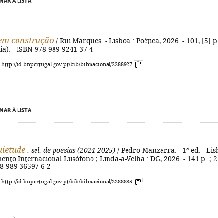
NAR À LISTA
em construção
/ Rui Marques. - Lisboa : Poética, 2026. - 101, [5] p.
sia). - ISBN 978-989-9241-37-4
: http://id.bnportugal.gov.pt/bib/bibnacional/2288927
NAR À LISTA
uietude
: sel. de poesias (2024-2025)
/ Pedro Manzarra. - 1ª ed. - Li
ento Internacional Lusófono ; Linda-a-Velha : DG, 2026. - 141 p. ; 2
78-989-36597-6-2
: http://id.bnportugal.gov.pt/bib/bibnacional/2288885