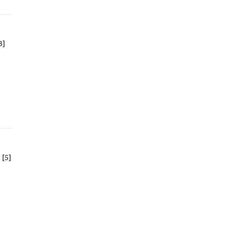
3]
 [5]