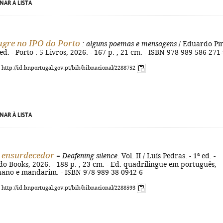
NAR À LISTA
gre no IPO do Porto
: alguns poemas e mensagens
/ Eduardo Pi
 ed. - Porto : 5 Livros, 2026. - 167 p. ; 21 cm. - ISBN 978-989-586-271
: http://id.bnportugal.gov.pt/bib/bibnacional/2288752
NAR À LISTA
o ensurdecedor
=
Deafening silence
. Vol. II / Luís Pedras. - 1ª ed. -
do Books, 2026. - 188 p. ; 23 cm. - Ed. quadrilingue em português,
lhano e mandarim. - ISBN 978-989-38-0942-6
: http://id.bnportugal.gov.pt/bib/bibnacional/2288593