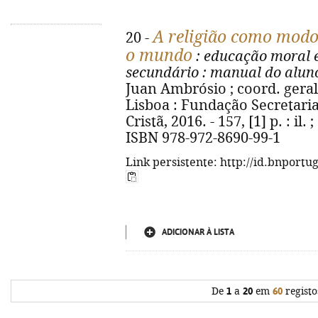
A religião como modo
20 -
o mundo
: educação moral e 
secundário
: manual do alun
Juan Ambrósio ; coord. geral 
Lisboa : Fundação Secretari
Cristã, 2016. - 157, [1] p. : il. 
ISBN 978-972-8690-99-1
Link persistente: http://id.bnportu
ADICIONAR À LISTA
De
1
a
20
em
60
registo