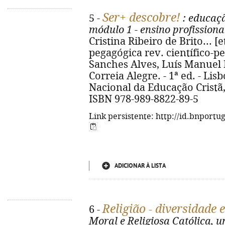
Ser+ descobre!
5 -
: educaçã
módulo 1 - ensino profission
Cristina Ribeiro de Brito... [e
pegagógica rev. científico-p
Sanches Alves, Luís Manuel P
Correia Alegre. - 1ª ed. - Li
Nacional da Educação Cristã, 20
ISBN 978-989-8822-89-5
Link persistente: http://id.bnportu
ADICIONAR À LISTA
Religião - diversidade 
6 -
Moral e Religiosa Católica, u