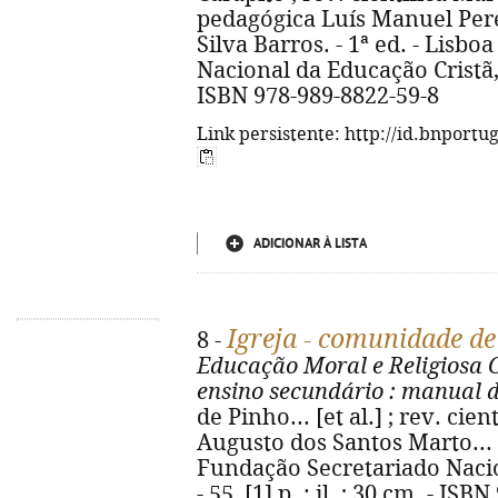
pedagógica Luís Manuel Perei
Silva Barros. - 1ª ed. - Lisb
Nacional da Educação Cristã, 20
ISBN 978-989-8822-59-8
Link persistente: http://id.bnportu
ADICIONAR À LISTA
Igreja - comunidade de
8 -
Educação Moral e Religiosa C
ensino secundário
: manual d
de Pinho... [et al.] ; rev. ci
Augusto dos Santos Marto... [et
Fundação Secretariado Nacio
- 55, [1] p. : il. ; 30 cm. - IS