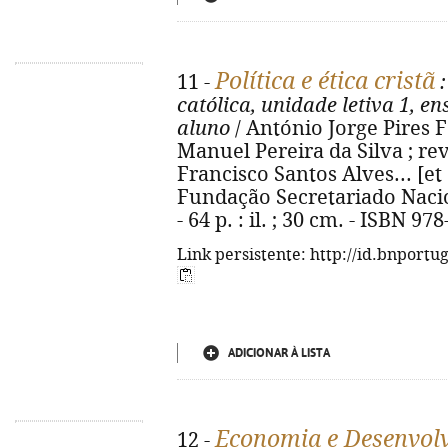
Política e ética cristã
11 -
:
católica, unidade letiva 1, e
aluno
/ António Jorge Pires Fer
Manuel Pereira da Silva ; rev
Francisco Santos Alves... [et al
Fundação Secretariado Nacio
- 64 p. : il. ; 30 cm. - ISBN 9
Link persistente: http://id.bnportu
ADICIONAR À LISTA
Economia e Desenvolv
12 -