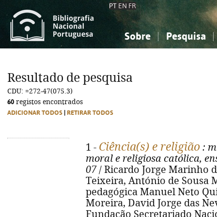
PT
EN
FR
Sobre
Pesquisa
Sobre a Bibliografia Nacional
Simples
Conhecimento, Informação...
Conhecimento, Informação...
Combinada
A
Resultado de pesquisa
Ciências sociais...
Ciências sociais...
CDU: =272-47(075.3)
Arte, desporto...
Arte, desporto...
60
registos encontrados
ADICIONAR TODOS
|
RETIRAR TODOS
Ciência(s) e religião
1 -
: m
moral e religiosa católica, e
07
/ Ricardo Jorge Marinho d
Teixeira, António de Sousa Me
pedagógica Manuel Neto Qui
Moreira, David Jorge das Neve
Fundação Secretariado Nacio