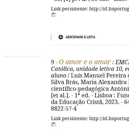
Link persistente: http://id.bnportu
ADICIONAR À LISTA
O amor e o amar
9 -
: EMCR
Católica, unidade letiva 10, 
aluno
/ Luís Manuel Pereira 
Silva Brás, Maria Alexandra P
científico-pedagógica Antón
[et al.]. - 1ª ed. - Lisboa : 
da Educação Cristã, 2023. - 64 
8822-57-4
Link persistente: http://id.bnportu