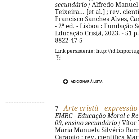
secundário
/ Alfredo Manuel
Teixeira... [et al.] ; rev. cie
Francisco Sanches Alves, C
- 2ª ed. - Lisboa : Fundação 
Educação Cristã, 2023. - 51 p. 
8822-47-5
Link persistente: http://id.bnportu
ADICIONAR À LISTA
Arte cristã - expressão
7 -
EMRC - Educação Moral e Reli
09, ensino secundário
/ Vítor
Maria Manuela Silvério Barre
Carapito ; rev. científica Ma