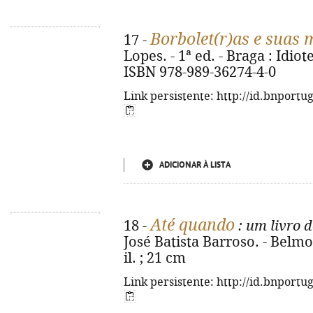
Borbolet(r)as e suas 
17 -
Lopes. - 1ª ed. - Braga : Idiot
ISBN 978-989-36274-4-0
Link persistente: http://id.bnportu
ADICIONAR À LISTA
Até quando
18 -
: um livro 
José Batista Barroso. - Belmont
il. ; 21 cm
Link persistente: http://id.bnportu