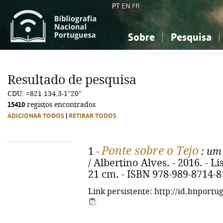
PT
EN
FR
Sobre
Pesquisa
Sobre a Bibliografia Nacional
Simples
Conhecimento, Informação...
Conhecimento, Informação...
Combinada
A
Resultado de pesquisa
Ciências sociais...
Ciências sociais...
CDU: =821.134.3-1"20"
Arte, desporto...
Arte, desporto...
15410
registos encontrados
ADICIONAR TODOS
|
RETIRAR TODOS
Ponte sobre o Tejo
1 -
: um 
/ Albertino Alves. - 2016. - Lis
21 cm. - ISBN 978-989-8714-8
Link persistente: http://id.bnportu