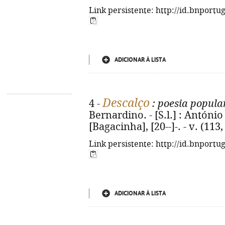
Link persistente: http://id.bnportu
ADICIONAR À LISTA
Descalço
4 -
: poesia popula
Bernardino. - [S.l.] : Antón
[Bagacinha], [20--]-. - v. (113, 
Link persistente: http://id.bnportu
ADICIONAR À LISTA