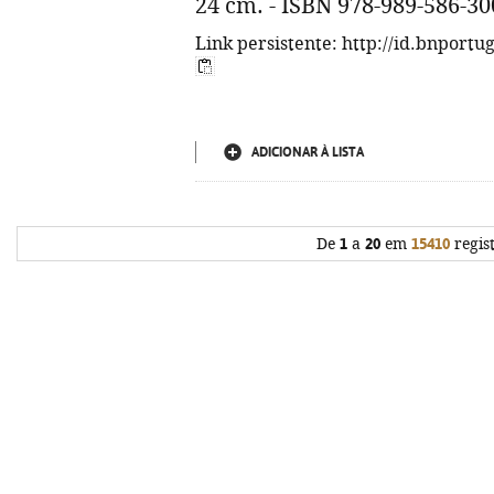
24 cm. - ISBN 978-989-586-30
Link persistente: http://id.bnportu
ADICIONAR À LISTA
De
1
a
20
em
15410
regis