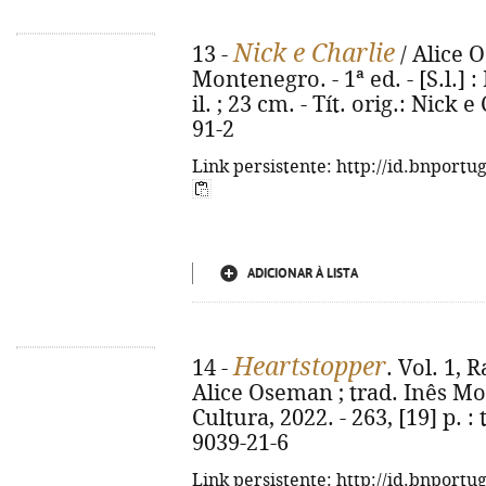
Nick e Charlie
13 -
/ Alice O
Montenegro. - 1ª ed. - [S.l.] : 
il. ; 23 cm. - Tít. orig.: Nick
91-2
Link persistente: http://id.bnportu
ADICIONAR À LISTA
Heartstopper
14 -
. Vol. 1, 
Alice Oseman ; trad. Inês Mont
Cultura, 2022. - 263, [19] p. :
9039-21-6
Link persistente: http://id.bnportu