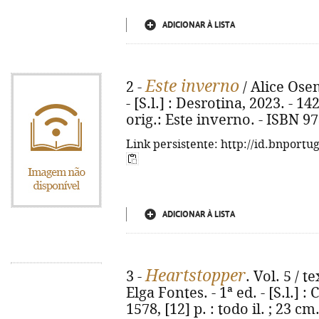
ADICIONAR À LISTA
Este inverno
2 -
/ Alice Osem
- [S.l.] : Desrotina, 2023. - 142,
orig.: Este inverno. - ISBN 9
Link persistente: http://id.bnportu
ADICIONAR À LISTA
Heartstopper
3 -
. Vol. 5 / t
Elga Fontes. - 1ª ed. - [S.l.] : 
1578, [12] p. : todo il. ; 23 cm