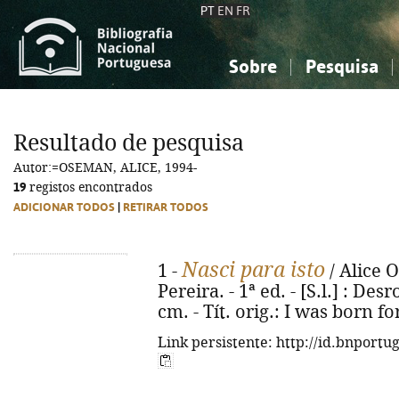
PT
EN
FR
Sobre
Pesquisa
Sobre a Bibliografia Nacional
Simples
Conhecimento, Informação...
Conhecimento, Informação...
Combinada
A
Resultado de pesquisa
Ciências sociais...
Ciências sociais...
Autor:=OSEMAN, ALICE, 1994-
Arte, desporto...
Arte, desporto...
19
registos encontrados
ADICIONAR TODOS
|
RETIRAR TODOS
Nasci para isto
1 -
/ Alice 
Pereira. - 1ª ed. - [S.l.] : Desro
cm. - Tít. orig.: I was born f
Link persistente: http://id.bnportu