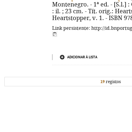
Montenegro. - 1ª ed. - [S.l.] : 
: il. ; 23 cm. - Tít. orig.: Hea
Heartstopper, v. 1. - ISBN 97
Link persistente: http://id.bnportu
ADICIONAR À LISTA
19
registos