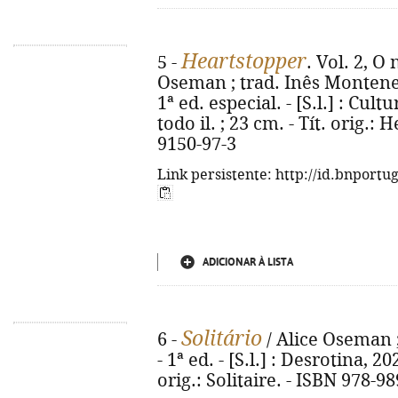
Heartstopper
5 -
. Vol. 2, O 
Oseman ; trad. Inês Monteneg
1ª ed. especial. - [S.l.] : Cultu
todo il. ; 23 cm. - Tít. orig.:
9150-97-3
Link persistente: http://id.bnportu
ADICIONAR À LISTA
Solitário
6 -
/ Alice Oseman ;
- 1ª ed. - [S.l.] : Desrotina, 202
orig.: Solitaire. - ISBN 978-9