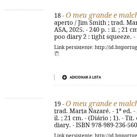
O meu grande e malch
18 -
aperto / Jim Smith ; trad. Mar
ASA, 2025. - 240 p. : il. ; 21 c
poo diary 2 : tight squeeze. 
Link persistente: http://id.bnportu
ADICIONAR À LISTA
O meu grande e malch
19 -
trad. Marta Nazaré. - 1ª ed. - 
il. ; 21 cm. - (Diário ; 1). - Tí
diary. - ISBN 978-989-236-560
Link persistente: http://id.bnportu