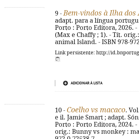
Bem-vindos à Ilha dos
9 -
adapt. para a língua portugue
Porto : Porto Editora, 2026. - 1
(Max e Chaffy ; 1). - Tít. ori
animal Island. - ISBN 978-97
Link persistente: http://id.bnportu
ADICIONAR À LISTA
Coelho vs macaco
10 -
. Vo
e il. Jamie Smart ; adapt. Sóni
Porto : Porto Editora, 2024. - 23
orig.: Bunny vs monkey : m
972-0-72538-7