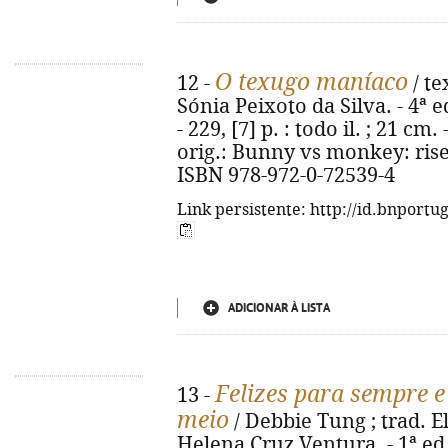
O texugo maníaco
12 -
/ te
Sónia Peixoto da Silva. - 4ª e
- 229, [7] p. : todo il. ; 21 cm.
orig.: Bunny vs monkey: rise
ISBN 978-972-0-72539-4
Link persistente: http://id.bnportu
ADICIONAR À LISTA
Felizes para sempre e
13 -
meio
/ Debbie Tung ; trad. 
Helena Cruz Ventura. - 1ª ed.