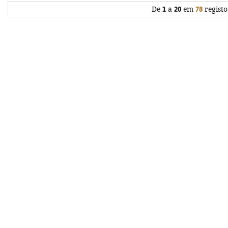
De
1
a
20
em
78
registo