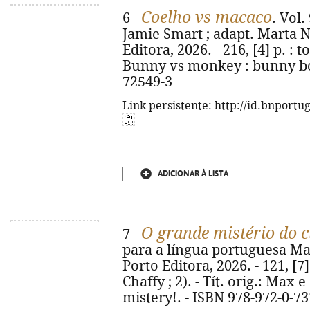
Coelho vs macaco
6 -
. Vol.
Jamie Smart ; adapt. Marta Na
Editora, 2026. - 216, [4] p. : to
Bunny vs monkey : bunny bo
72549-3
Link persistente: http://id.bnportu
ADICIONAR À LISTA
O grande mistério do 
7 -
para a língua portuguesa Mart
Porto Editora, 2026. - 121, [7] 
Chaffy ; 2). - Tít. orig.: Max
mistery!. - ISBN 978-972-0-7