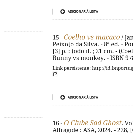
ADICIONAR À LISTA
Coelho vs macaco
15 -
/ Ja
Peixoto da Silva. - 8ª ed. - Po
[3] p. : todo il. ; 21 cm. - (Coe
Bunny vs monkey. - ISBN 97
Link persistente: http://id.bnportu
ADICIONAR À LISTA
O Clube Sad Ghost
16 -
. Vo
Alfragide : ASA, 2024. - 228, [6]