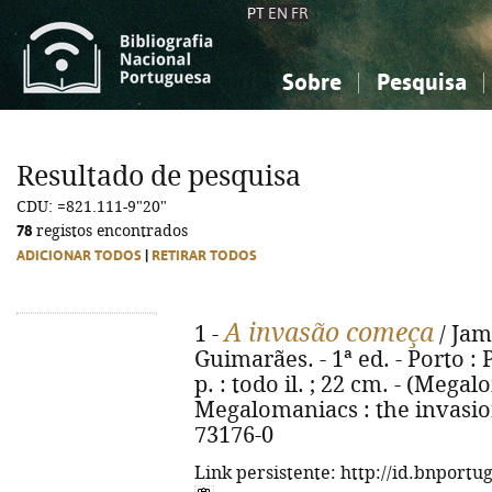
PT
EN
FR
Sobre
Pesquisa
Sobre a Bibliografia Nacional
Simples
Conhecimento, Informação...
Conhecimento, Informação...
Combinada
A
Resultado de pesquisa
Ciências sociais...
Ciências sociais...
CDU: =821.111-9"20"
Arte, desporto...
Arte, desporto...
78
registos encontrados
ADICIONAR TODOS
|
RETIRAR TODOS
A invasão começa
1 -
/ Jam
Guimarães. - 1ª ed. - Porto : 
p. : todo il. ; 22 cm. - (Megalo
Megalomaniacs : the invasion
73176-0
Link persistente: http://id.bnportu