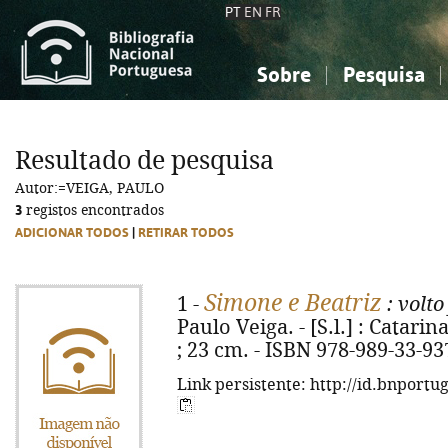
PT
EN
FR
Sobre
Pesquisa
Sobre a Bibliografia Nacional
Simples
Conhecimento, Informação...
Conhecimento, Informação...
Combinada
A
Resultado de pesquisa
Ciências sociais...
Ciências sociais...
Autor:=VEIGA, PAULO
Arte, desporto...
Arte, desporto...
3
registos encontrados
ADICIONAR TODOS
|
RETIRAR TODOS
Simone e Beatriz
1 -
: volto
Paulo Veiga. - [S.l.] : Catarina
; 23 cm. - ISBN 978-989-33-93
Link persistente: http://id.bnportu