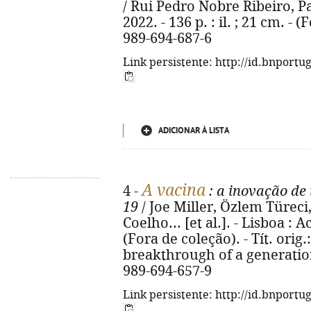
/ Rui Pedro Nobre Ribeiro, Pa
2022. - 136 p. : il. ; 21 cm. - 
989-694-687-6
Link persistente: http://id.bnportu
ADICIONAR À LISTA
A vacina
4 -
: a inovação de
19
/ Joe Miller, Özlem Türeci
Coelho... [et al.]. - Lisboa : A
(Fora de coleção). - Tít. orig
breakthrough of a generatio
989-694-657-9
Link persistente: http://id.bnportu