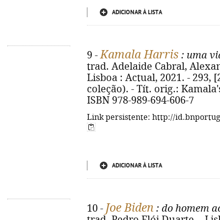
ADICIONAR À LISTA
Kamala Harris
9 -
: uma vi
trad. Adelaide Cabral, Alexa
Lisboa : Actual, 2021. - 293, [
coleção). - Tít. orig.: Kamala
ISBN 978-989-694-606-7
Link persistente: http://id.bnportu
ADICIONAR À LISTA
Joe Biden
10 -
: do homem ao
trad. Pedro Elói Duarte. - Lisb