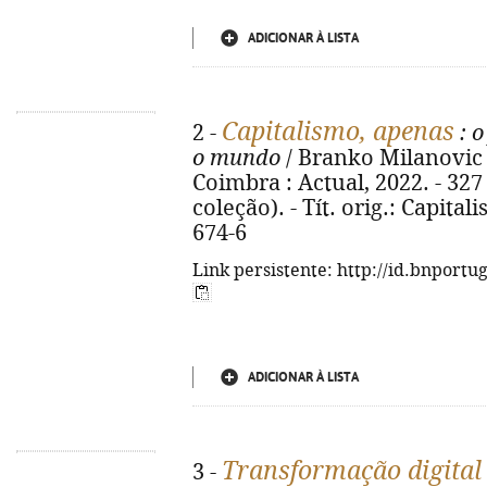
ADICIONAR À LISTA
Capitalismo, apenas
2 -
: o
o mundo
/ Branko Milanovic ;
Coimbra : Actual, 2022. - 327 p
coleção). - Tít. orig.: Capita
674-6
Link persistente: http://id.bnportu
ADICIONAR À LISTA
Transformação digital
3 -