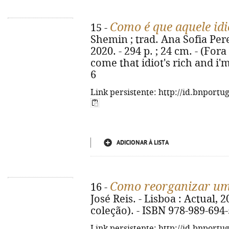
Como é que aquele idi
15 -
Shemin ; trad. Ana Sofia Perei
2020. - 294 p. ; 24 cm. - (Fora
come that idiot's rich and i'
6
Link persistente: http://id.bnportu
ADICIONAR À LISTA
Como reorganizar um 
16 -
José Reis. - Lisboa : Actual, 2
coleção). - ISBN 978-989-694
Link persistente: http://id.bnportu