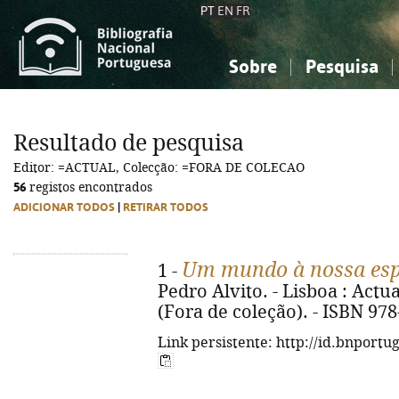
PT
EN
FR
Sobre
Pesquisa
Sobre a Bibliografia Nacional
Simples
Conhecimento, Informação...
Conhecimento, Informação...
Combinada
A
Resultado de pesquisa
Ciências sociais...
Ciências sociais...
Editor: =ACTUAL, Colecção: =FORA DE COLECAO
Arte, desporto...
Arte, desporto...
56
registos encontrados
ADICIONAR TODOS
|
RETIRAR TODOS
Um mundo à nossa es
1 -
Pedro Alvito. - Lisboa : Actual,
(Fora de coleção). - ISBN 97
Link persistente: http://id.bnportu