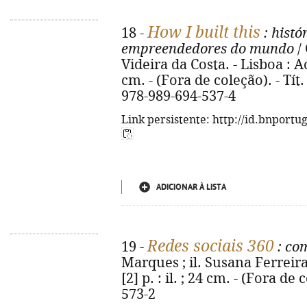
How I built this
18 -
: histó
empreendedores do mundo
/
Videira da Costa. - Lisboa : Ac
cm. - (Fora de coleção). - Tít.
978-989-694-537-4
Link persistente: http://id.bnportu
ADICIONAR À LISTA
Redes sociais 360
19 -
: co
Marques ; il. Susana Ferreira.
[2] p. : il. ; 24 cm. - (Fora d
573-2