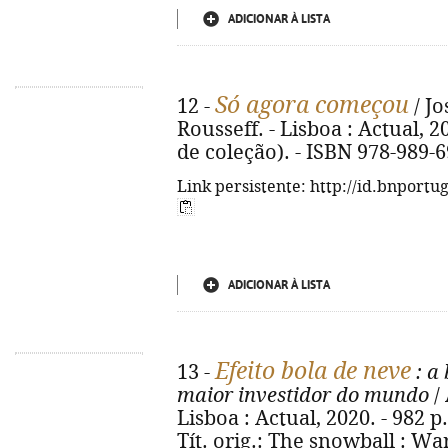
ADICIONAR À LISTA
Só agora começou
12 -
/ Jo
Rousseff. - Lisboa : Actual, 20
de coleção). - ISBN 978-989-
Link persistente: http://id.bnportu
ADICIONAR À LISTA
Efeito bola de neve
13 -
: a 
maior investidor do mundo
/ 
Lisboa : Actual, 2020. - 982 p.
Tít. orig.: The snowball : Wa