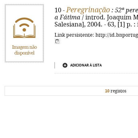
Peregrinação
10 -
: 52ª per
a Fátima
/ introd. Joaquim Me
Salesiana], 2004. - 63, [1] p. : 
Link persistente: http://id.bnportu
ADICIONAR À LISTA
10
registos