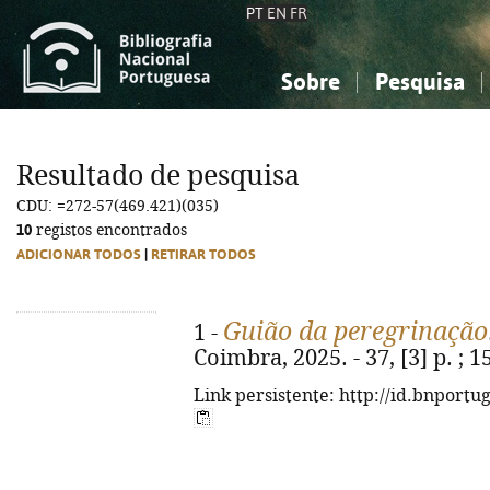
PT
EN
FR
Sobre
Pesquisa
Sobre a Bibliografia Nacional
Simples
Conhecimento, Informação...
Conhecimento, Informação...
Combinada
A
Resultado de pesquisa
Ciências sociais...
Ciências sociais...
CDU: =272-57(469.421)(035)
Arte, desporto...
Arte, desporto...
10
registos encontrados
ADICIONAR TODOS
|
RETIRAR TODOS
Guião da peregrinação
1 -
Coimbra, 2025. - 37, [3] p. ; 
Link persistente: http://id.bnportu