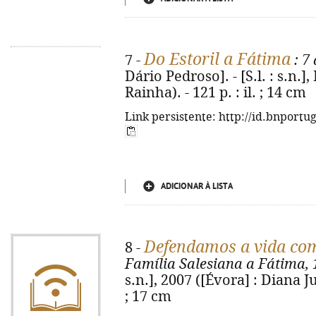
Do Estoril a Fátima
7 -
: 7
Dário Pedroso]. - [S.l. : s.n.]
Rainha). - 121 p. : il. ; 14 cm
Link persistente: http://id.bnportu
ADICIONAR À LISTA
Defendamos a vida co
8 -
Família Salesiana a Fátima, 
s.n.], 2007 ([Évora] : Diana Ju
; 17 cm