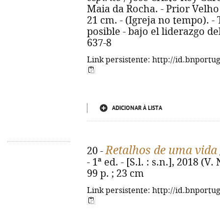
Maia da Rocha. - Prior Velho :
21 cm. - (Igreja no tempo). -
posible - bajo el liderazgo de
637-8
Link persistente: http://id.bnportu
ADICIONAR À LISTA
Retalhos de uma vida
20 -
- 1ª ed. - [S.l. : s.n.], 2018 
99 p. ; 23 cm
Link persistente: http://id.bnportu