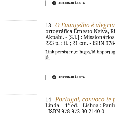
ADICIONAR À LISTA
O Evangelho é alegria
13 -
ortográfica Ernesto Neiva, R
Akpabi. - [S.l.] : Missionários
223 p. : il. ; 21 cm. - ISBN 97
Link persistente: http://id.bnportu
ADICIONAR À LISTA
Portugal, convoco-te 
14 -
Linda. - 1ª ed. - Lisboa : Paulus
- ISBN 978-972-30-2140-0