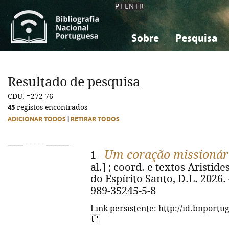
PT
EN
FR
Sobre
Pesquisa
Sobre a Bibliografia Nacional
Simples
Conhecimento, Informação...
Conhecimento, Informação...
Combinada
A
Resultado de pesquisa
Ciências sociais...
Ciências sociais...
CDU: =272-76
Arte, desporto...
Arte, desporto...
45
registos encontrados
ADICIONAR TODOS
|
RETIRAR TODOS
Um coração missionár
1 -
al.] ; coord. e textos Aristid
do Espírito Santo, D.L. 2026. -
989-35245-5-8
Link persistente: http://id.bnportu