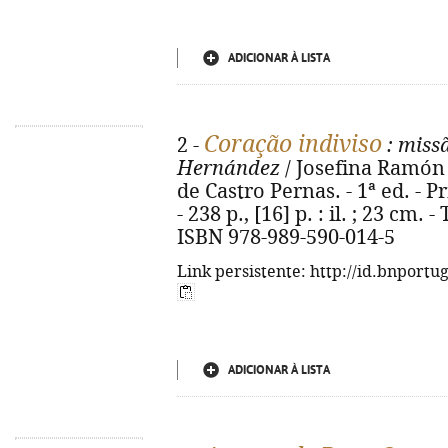
ADICIONAR À LISTA
Coração indiviso
2 -
: miss
Hernández
/ Josefina Ramón 
de Castro Pernas. - 1ª ed. - P
- 238 p., [16] p. : il. ; 23 cm. 
ISBN 978-989-590-014-5
Link persistente: http://id.bnportu
ADICIONAR À LISTA