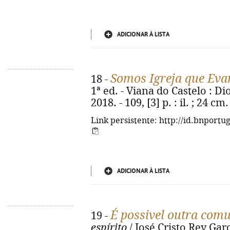
ADICIONAR À LISTA
Somos Igreja que Eva
18 -
1ª ed. - Viana do Castelo : D
2018. - 109, [3] p. : il. ; 24 
Link persistente: http://id.bnportu
ADICIONAR À LISTA
É possivel outra com
19 -
espírito
/ José Cristo Rey Gar