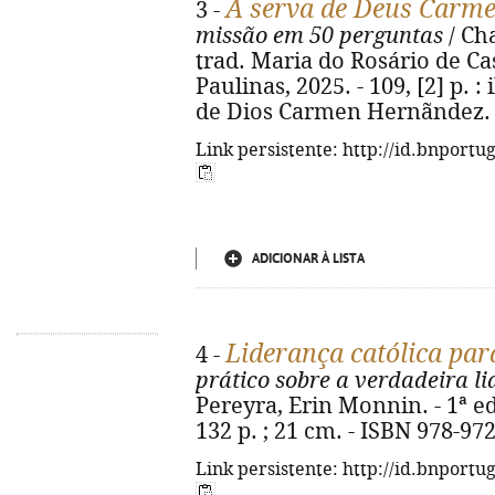
A serva de Deus Carm
3 -
missão em 50 perguntas
/ Cha
trad. Maria do Rosário de Cas
Paulinas, 2025. - 109, [2] p. : i
de Dios Carmen Hernãndez. -
Link persistente: http://id.bnportu
ADICIONAR À LISTA
Liderança católica para
4 -
prático sobre a verdadeira li
Pereyra, Erin Monnin. - 1ª ed
132 p. ; 21 cm. - ISBN 978-97
Link persistente: http://id.bnportu