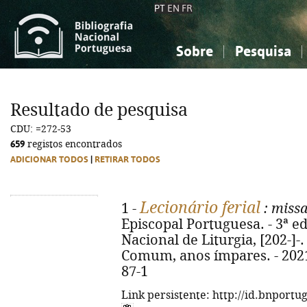
PT
EN
FR
Sobre
Pesquisa
Sobre a Bibliografia Nacional
Simples
Conhecimento, Informação...
Conhecimento, Informação...
Combinada
A
Resultado de pesquisa
Ciências sociais...
Ciências sociais...
CDU: =272-53
Arte, desporto...
Arte, desporto...
659
registos encontrados
ADICIONAR TODOS
|
RETIRAR TODOS
Lecionário ferial
1 -
: miss
Episcopal Portuguesa. - 3ª ed
Nacional de Liturgia, [202-]-. 
Comum, anos ímpares. - 2021.
87-1
Link persistente: http://id.bnportu