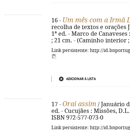
Um mês com a Irmã L
16 -
recolha de textos e orações Jo
1ª ed. - Marco de Canaveses : C
; 21 cm. - (Caminho interior ;
Link persistente: http://id.bnportu
ADICIONAR À LISTA
Orai assim
17 -
/ Januário d
ed. - Cucujães : Missões, D.L. 2
ISBN 972-577-073-0
Link persistente: http://id.bnportu