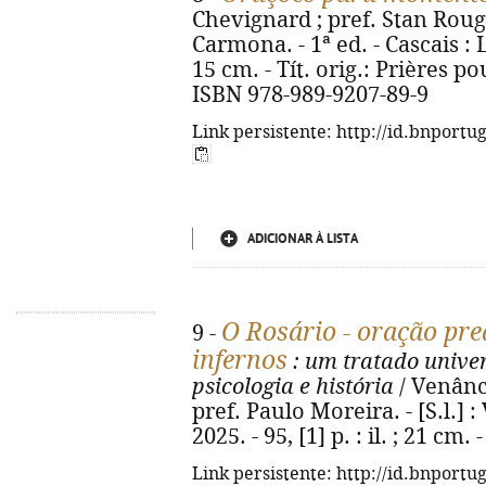
Chevignard ; pref. Stan Rougi
Carmona. - 1ª ed. - Cascais : Lu
15 cm. - Tít. orig.: Prières po
ISBN 978-989-9207-89-9
Link persistente: http://id.bnportu
ADICIONAR À LISTA
O Rosário - oração pre
9 -
infernos
: um tratado univers
psicologia e história
/ Venânci
pref. Paulo Moreira. - [S.l.]
2025. - 95, [1] p. : il. ; 21 cm
Link persistente: http://id.bnportu