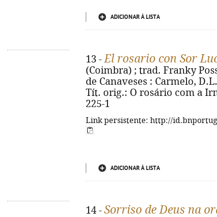
ADICIONAR À LISTA
El rosario con Sor Lu
13 -
(Coimbra) ; trad. Franky Poss
de Canaveses : Carmelo, D.L. 20
Tít. orig.: O rosário com a I
225-1
Link persistente: http://id.bnportu
ADICIONAR À LISTA
Sorriso de Deus na o
14 -