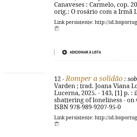
Canaveses : Carmelo, cop. 2025. 
orig.: O rosário com a Irmã 
Link persistente: http://id.bnportu
ADICIONAR À LISTA
Romper a solidão
12 -
: so
Varden ; trad. Joana Viana Lop
Lucerna, 2025. - 143, [1] p. : il
shattering of loneliness - o
ISBN 978-989-9207-95-0
Link persistente: http://id.bnportu