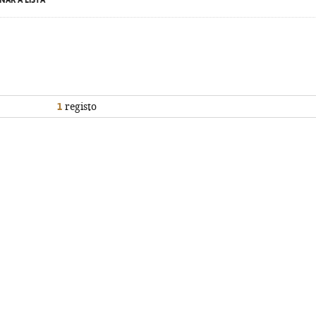
NAR À LISTA
1
registo