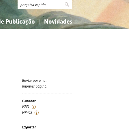
de Publicação
Novidades
s
Religião...
Religião...
Ciências aplicadas...
Ciências aplicadas...
História, geografia, biografias...
História, geografia, biografias...
Enviar por email
Imprimir página
Guardar
ISBD
NP405
Exportar