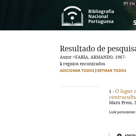
PT
EN
S
S
C
C
Resultado de pesquis
C
C
Autor:=FARIA, ARMANDO, 1967-
A
A
1
registos encontrados
ADICIONAR TODOS
|
RETIRAR TODOS
O lugar 
1 -
contracult
Mazu Press, 20
Link persistente