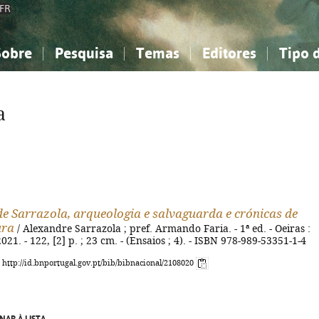
FR
Sobre
Pesquisa
Temas
Editores
Tipo 
obre a Bibliografia Nacional
imples
onhecimento, Informação...
onhecimento, Informação...
Combinada
A minha lista
Como utilizar
Filosofia, psicologia...
Filosofia, psicologia...
Perguntas frequente
a
iências sociais...
iências sociais...
Ciências exatas e naturais...
Ciências exatas e naturais...
rte, desporto...
rte, desporto...
Literatura, linguística...
Literatura, linguística...
de Sarrazola, arqueologia e salvaguarda e crónicas de
ura
/ Alexandre Sarrazola ; pref. Armando Faria. - 1ª ed. - Oeiras :
21. - 122, [2] p. ; 23 cm. - (Ensaios ; 4). - ISBN 978-989-53351-1-4
: http://id.bnportugal.gov.pt/bib/bibnacional/2108020