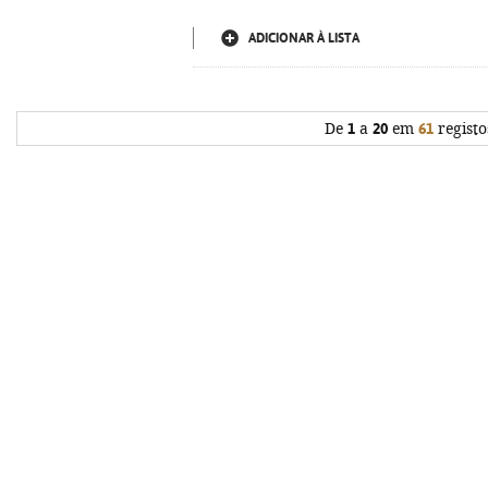
ADICIONAR À LISTA
De
1
a
20
em
61
registo