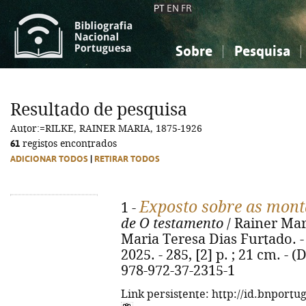
PT
EN
FR
Sobre
Pesquisa
Sobre a Bibliografia Nacional
Simples
Conhecimento, Informação...
Conhecimento, Informação...
Combinada
A
Resultado de pesquisa
Ciências sociais...
Ciências sociais...
Autor:=RILKE, RAINER MARIA, 1875-1926
Arte, desporto...
Arte, desporto...
61
registos encontrados
ADICIONAR TODOS
|
RETIRAR TODOS
Exposto sobre as mon
1 -
de O testamento
/ Rainer Maria
Maria Teresa Dias Furtado. - 1
2025. - 285, [2] p. ; 21 cm. -
978-972-37-2315-1
Link persistente: http://id.bnportu