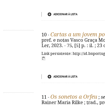
ADICIONAR À LISTA
Cartas a um jovem po
10 -
pref. e notas Vasco Graça Mou
Ler, 2023. - 75, [5] p. : il. ; 
Link persistente: http://id.bnportu
ADICIONAR À LISTA
Os sonetos a Orfeu
11 -
;
s
Rainer Maria Rilke ; trad., p