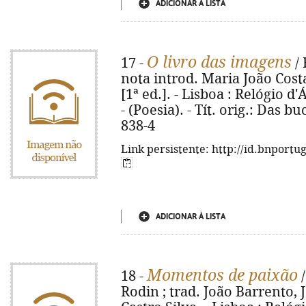
ADICIONAR À LISTA
O livro das imagens
17 -
/ 
nota introd. Maria João Costa
[1ª ed.]. - Lisboa : Relógio d'
- (Poesia). - Tít. orig.: Das b
838-4
Link persistente: http://id.bnportu
ADICIONAR À LISTA
Momentos de paixão
18 -
/
Rodin ; trad. João Barrento, 