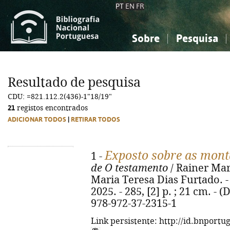
PT
EN
FR
Sobre
Pesquisa
Sobre a Bibliografia Nacional
Simples
Conhecimento, Informação...
Conhecimento, Informação...
Combinada
A
Resultado de pesquisa
Ciências sociais...
Ciências sociais...
CDU: =821.112.2(436)-1"18/19"
Arte, desporto...
Arte, desporto...
21
registos encontrados
ADICIONAR TODOS
|
RETIRAR TODOS
Exposto sobre as mon
1 -
de O testamento
/ Rainer Maria
Maria Teresa Dias Furtado. - 1
2025. - 285, [2] p. ; 21 cm. -
978-972-37-2315-1
Link persistente: http://id.bnportu