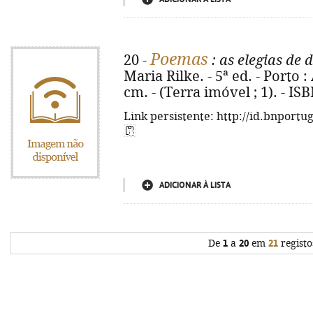
Poemas
20 -
: as elegias de 
Maria Rilke. - 5ª ed. - Porto : A
cm. - (Terra imóvel ; 1). - IS
Link persistente: http://id.bnportu
ADICIONAR À LISTA
De
1
a
20
em
21
registo