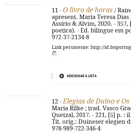
O livro de horas
11 -
/ Rain
apresent. Maria Teresa Dias F
Assírio & Alvim, 2020. - 357,
poetica). - Ed. bilingue em p
972-37-2134-8
Link persistente: http://id.bnportu
ADICIONAR À LISTA
Elegias de Duíno e Os
12 -
Maria Rilke ; trad. Vasco Graç
Quetzal, 2017. - 221, [5] p. : il
Tít. orig.: Duineser elegien 
978-989-722-346-4