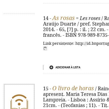
As rosas
14 -
=
Les roses
/ R
Araújo Duarte / pref. Stephan 
2014. - 65, [7] p. : il. ; 22 c
francês. - ISBN 978-989-8735
Link persistente: http://id.bnportu
ADICIONAR À LISTA
O livro de horas
15 -
/ Rain
apresent. Maria Teresa Dias 
Lampreia. - Lisboa : Assírio & 
21cm. - (Teofanias ; 11). - Tít