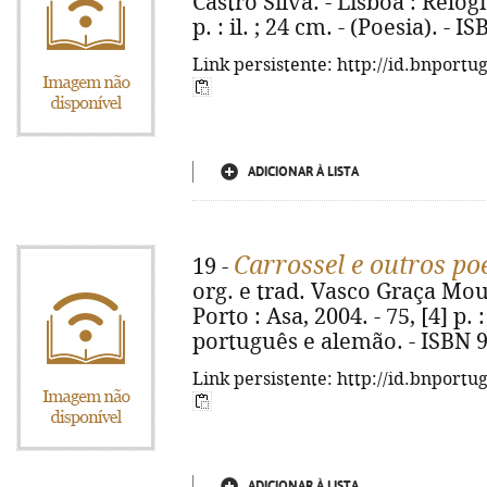
Castro Silva. - Lisboa : Relógi
p. : il. ; 24 cm. - (Poesia). - 
Link persistente: http://id.bnportu
ADICIONAR À LISTA
Carrossel e outros p
19 -
org. e trad. Vasco Graça Moura
Porto : Asa, 2004. - 75, [4] p. 
português e alemão. - ISBN 
Link persistente: http://id.bnportu
ADICIONAR À LISTA