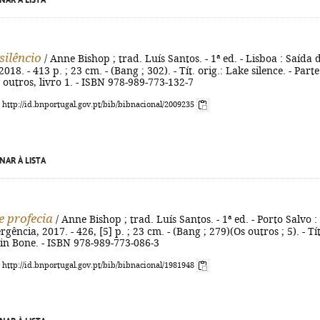
NAR À LISTA
silêncio
/ Anne Bishop ; trad. Luís Santos. - 1ª ed. - Lisboa : Saída 
18. - 413 p. ; 23 cm. - (Bang ; 302). - Tít. orig.: Lake silence. - Parte
utros, livro 1. - ISBN 978-989-773-132-7
: http://id.bnportugal.gov.pt/bib/bibnacional/2009235
NAR À LISTA
e profecia
/ Anne Bishop ; trad. Luís Santos. - 1ª ed. - Porto Salvo :
ência, 2017. - 426, [5] p. ; 23 cm. - (Bang ; 279)(Os outros ; 5). - Tít
 in Bone. - ISBN 978-989-773-086-3
: http://id.bnportugal.gov.pt/bib/bibnacional/1981948