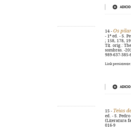
ADICIO
Os pila
14 -
- 1ª ed. - S. 
; 158, 178, 19
Tít. orig.: Th
sombras. -2012
989-637-385-6
Link persistente
ADICIO
Teias d
15 -
ed. - S. Pedro
(Literatura f
016-9