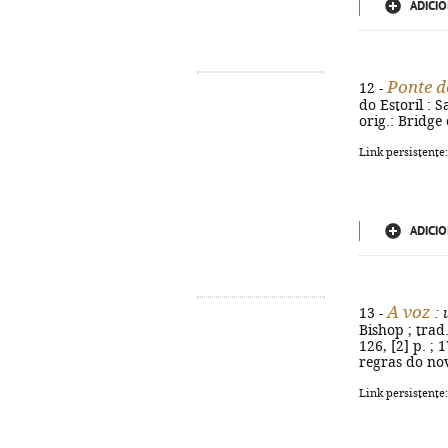
ADICIO
Ponte d
12 -
do Estoril : S
orig.: Bridge
Link persistente
ADICIO
A voz
13 -
: 
Bishop ; trad
126, [2] p. ; 
regras do nov
Link persistente