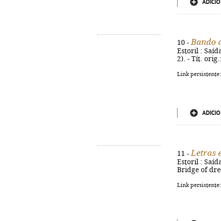
ADICIO
Bando d
10 -
Estoril : Saíd
2). - Tít. or
Link persistente
ADICIO
Letras 
11 -
Estoril : Saíd
Bridge of dr
Link persistente