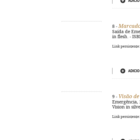
ADICIO
Marcado
8 -
Saída de Emerg
in flesh. - I
Link persistente
ADICIO
Visão de
9 -
Emergência, 20
Vision in sil
Link persistente