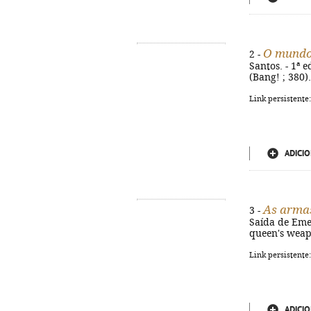
O mundo
2 -
Santos. - 1ª e
(Bang! ; 380)
Link persistente
ADICIO
As arma
3 -
Saída de Emerg
queen's weap
Link persistente
ADICIO