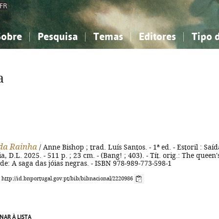
FR
Sobre
Pesquisa
Temas
Editores
Tipo 
obre a Bibliografia Nacional
imples
onhecimento, Informação...
onhecimento, Informação...
Combinada
A minha lista
Como utilizar
Filosofia, psicologia...
Filosofia, psicologia...
Perguntas frequente
a
iências sociais...
iências sociais...
Ciências exatas e naturais...
Ciências exatas e naturais...
rte, desporto...
rte, desporto...
Literatura, linguística...
Literatura, linguística...
da Rainha
/ Anne Bishop ; trad. Luís Santos. - 1ª ed. - Estoril : Saíd
 D.L. 2025. - 511 p. ; 23 cm. - (Bang! ; 403). - Tít. orig.: The queen'
e de: A saga das jóias negras. - ISBN 978-989-773-598-1
: http://id.bnportugal.gov.pt/bib/bibnacional/2220986
NAR À LISTA