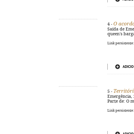
O acordo
4 -
Saída de Emerg
queen's barga
Link persistente
ADICIO
Territór
5 -
Emergência, 20
Parte de: O m
Link persistente