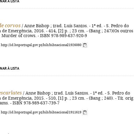
NAR À LISTA
e corvos
/ Anne Bishop ; trad. Luís Santos. - 1ª ed. - S. Pedro do
a de Emergência, 2016. - 414, [2] p. ; 23 cm. - (Bang ; 247)(Os outros 
ig.: Murder of crows. - ISBN 978-989-637-920-9
: http://id.bnportugal.gov.pt/bib/bibnacional/1926080
NAR À LISTA
escarlates
/ Anne Bishop ; trad. Luís Santos. - 1ª ed. - S. Pedro do
a de Emergência, 2015. - 510, [1] p. ; 23 cm. - (Bang ; 240). - Tít. orig.
eams. - ISBN 978-989-637-739-7
: http://id.bnportugal.gov.pt/bib/bibnacional/1911619