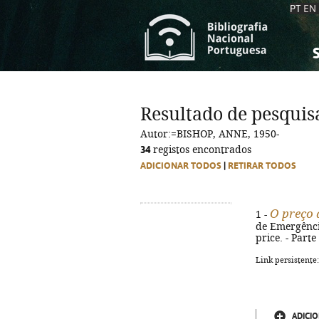
PT
EN
S
S
C
C
Resultado de pesquis
C
C
Autor:=BISHOP, ANNE, 1950-
A
A
34
registos encontrados
ADICIONAR TODOS
|
RETIRAR TODOS
O preço 
1 -
de Emergência,
price. - Part
Link persistente
ADICIO