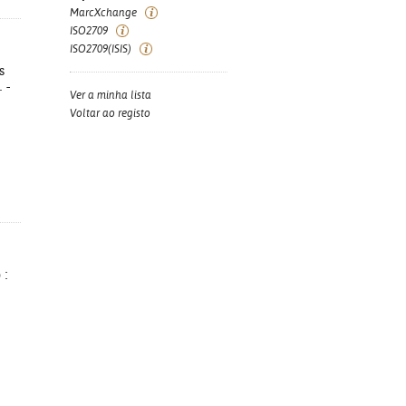
MarcXchange
ISO2709
ISO2709(ISIS)
s
 -
Ver a minha lista
Voltar ao registo
 :