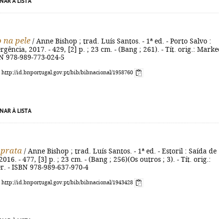
NAR À LISTA
 na pele
/ Anne Bishop ; trad. Luís Santos. - 1ª ed. - Porto Salvo :
ência, 2017. - 429, [2] p. ; 23 cm. - (Bang ; 261). - Tít. orig.: Mark
SBN 978-989-773-024-5
: http://id.bnportugal.gov.pt/bib/bibnacional/1958760
NAR À LISTA
 prata
/ Anne Bishop ; trad. Luís Santos. - 1ª ed. - Estoril : Saída de
16. - 477, [3] p. ; 23 cm. - (Bang ; 256)(Os outros ; 3). - Tít. orig.:
ver. - ISBN 978-989-637-970-4
: http://id.bnportugal.gov.pt/bib/bibnacional/1943428