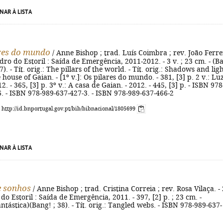
NAR À LISTA
res do mundo
/ Anne Bishop ; trad. Luís Coimbra ; rev. João Ferre
Pedro do Estoril : Saída de Emergência, 2011-2012. - 3 v. ; 23 cm. - (B
7). - Tít. orig.: The pillars of the world. - Tít. orig.: Shadows and ligh
e house of Gaian. - [1º v.]: Os pilares do mundo. - 381, [3] p. 2 v.: Lu
. - 365, [3] p. 3º v.: A casa de Gaian. - 2012. - 445, [3] p. - ISBN 978
. - ISBN 978-989-637-427-3. - ISBN 978-989-637-466-2
: http://id.bnportugal.gov.pt/bib/bibnacional/1805699
NAR À LISTA
e sonhos
/ Anne Bishop ; trad. Cristina Correia ; rev. Rosa Vilaça. - 
 do Estoril : Saída de Emergência, 2011. - 397, [2] p. ; 23 cm. -
antástica)(Bang! ; 38). - Tít. orig.: Tangled webs. - ISBN 978-989-637-