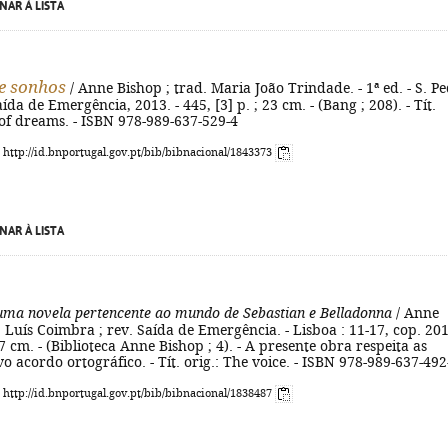
NAR À LISTA
e sonhos
/ Anne Bishop ; trad. Maria João Trindade. - 1ª ed. - S. P
aída de Emergência, 2013. - 445, [3] p. ; 23 cm. - (Bang ; 208). - Tít.
 of dreams. - ISBN 978-989-637-529-4
: http://id.bnportugal.gov.pt/bib/bibnacional/1843373
NAR À LISTA
uma novela pertencente ao mundo de Sebastian e Belladonna
/ Anne
. Luís Coimbra ; rev. Saída de Emergência. - Lisboa : 11-17, cop. 201
17 cm. - (Biblioteca Anne Bishop ; 4). - A presente obra respeita as
o acordo ortográfico. - Tít. orig.: The voice. - ISBN 978-989-637-492
: http://id.bnportugal.gov.pt/bib/bibnacional/1838487