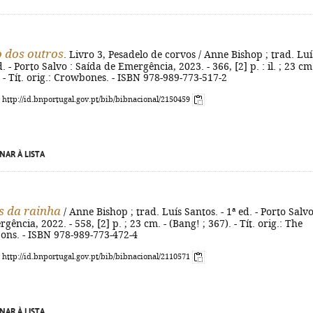
 dos outros
. Livro 3, Pesadelo de corvos / Anne Bishop ; trad. Luí
d. - Porto Salvo : Saída de Emergência, 2023. - 366, [2] p. : il. ; 23 cm.
. - Tít. orig.: Crowbones. - ISBN 978-989-773-517-2
: http://id.bnportugal.gov.pt/bib/bibnacional/2150459
NAR À LISTA
s da rainha
/ Anne Bishop ; trad. Luís Santos. - 1ª ed. - Porto Salvo
ência, 2022. - 558, [2] p. ; 23 cm. - (Bang! ; 367). - Tít. orig.: The
ons. - ISBN 978-989-773-472-4
: http://id.bnportugal.gov.pt/bib/bibnacional/2110571
NAR À LISTA