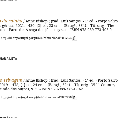
 da rainha
/ Anne Bishop ; trad. Luís Santos. - 1ª ed. - Porto Salvo
ência, 2021. - 430, [2] p. ; 23 cm. - (Bang! ; 354). - Tít. orig.: The
in. - Parte de: A saga das jóias negras. - ISBN 978-989-773-406-9
: http://id.bnportugal.gov.pt/bib/bibnacional/2085554
NAR À LISTA
io selvagem
/ Anne Bishop ; trad. Luís Santos. - 1ª ed. - Porto Salvo
19. - 478, [1] p. ; 24 cm. - (Bang! ; 324). - Tít. orig.: Wild Country. 
undo dos outros, v. 2. - ISBN 978-989-773-179-2
: http://id.bnportugal.gov.pt/bib/bibnacional/2037278