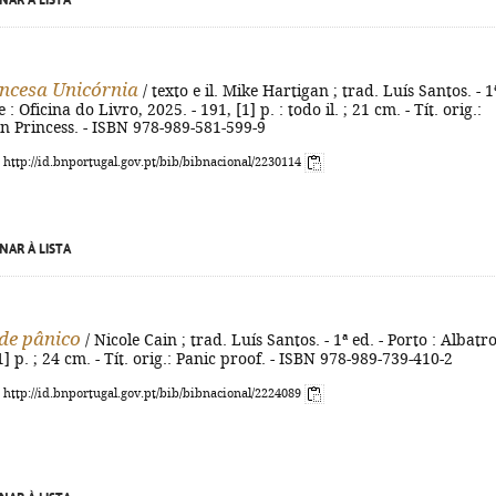
NAR À LISTA
ncesa Unicórnia
/ texto e il. Mike Hartigan ; trad. Luís Santos. - 1
 : Oficina do Livro, 2025. - 191, [1] p. : todo il. ; 21 cm. - Tít. orig.:
n Princess. - ISBN 978-989-581-599-9
: http://id.bnportugal.gov.pt/bib/bibnacional/2230114
NAR À LISTA
de pânico
/ Nicole Cain ; trad. Luís Santos. - 1ª ed. - Porto : Albatro
1] p. ; 24 cm. - Tít. orig.: Panic proof. - ISBN 978-989-739-410-2
: http://id.bnportugal.gov.pt/bib/bibnacional/2224089