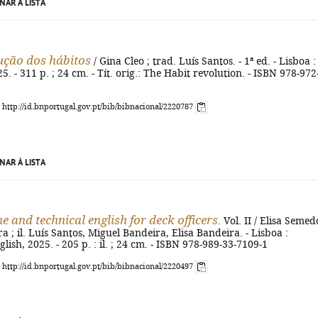
NAR À LISTA
ução dos hábitos
/ Gina Cleo ; trad. Luís Santos. - 1ª ed. - Lisboa :
. - 311 p. ; 24 cm. - Tít. orig.: The Habit revolution. - ISBN 978-972
: http://id.bnportugal.gov.pt/bib/bibnacional/2220787
NAR À LISTA
e and technical english for deck officers
. Vol. II / Elisa Semed
a ; il. Luís Santos, Miguel Bandeira, Elisa Bandeira. - Lisboa :
ish, 2025. - 205 p. : il. ; 24 cm. - ISBN 978-989-33-7109-1
: http://id.bnportugal.gov.pt/bib/bibnacional/2220497