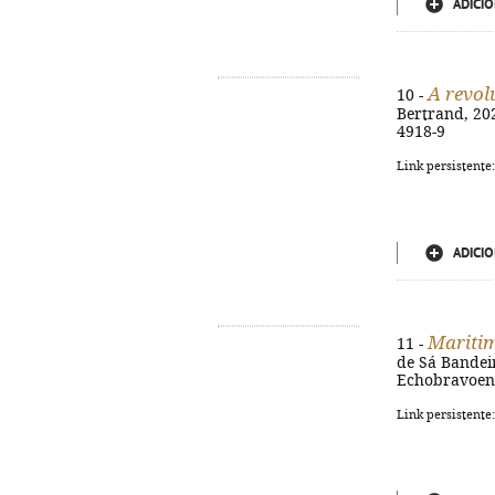
ADICIO
A revol
10 -
Bertrand, 2025
4918-9
Link persistente
ADICIO
Maritim
11 -
de Sá Bandeir
Echobravoengl
Link persistente