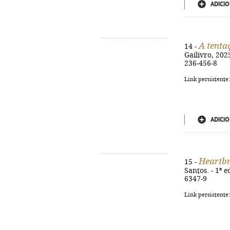
ADICIO
A tenta
14 -
Gailivro, 2025
236-456-8
Link persistente
ADICIO
Heartbr
15 -
Santos. - 1ª e
6347-9
Link persistente