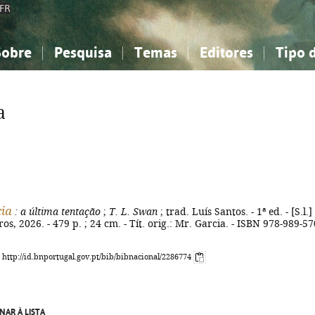
FR
Sobre
Pesquisa
Temas
Editores
Tipo 
obre a Bibliografia Nacional
imples
onhecimento, Informação...
onhecimento, Informação...
Combinada
A minha lista
Como utilizar
Filosofia, psicologia...
Filosofia, psicologia...
Perguntas frequente
a
iências sociais...
iências sociais...
Ciências exatas e naturais...
Ciências exatas e naturais...
rte, desporto...
rte, desporto...
Literatura, linguística...
Literatura, linguística...
ia
: a última tentação
;
T. L. Swan
; trad. Luís Santos. - 1ª ed. - [S.l.] 
os, 2026. - 479 p. ; 24 cm. - Tít. orig.: Mr. Garcia. - ISBN 978-989-57
: http://id.bnportugal.gov.pt/bib/bibnacional/2286774
NAR À LISTA