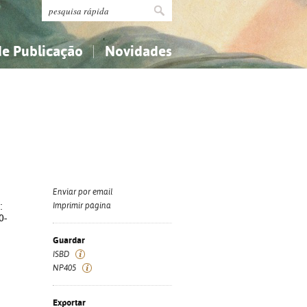
de Publicação
Novidades
s
Religião...
Religião...
Ciências aplicadas...
Ciências aplicadas...
História, geografia, biografias...
História, geografia, biografias...
Enviar por email
:
Imprimir página
0-
Guardar
ISBD
NP405
Exportar