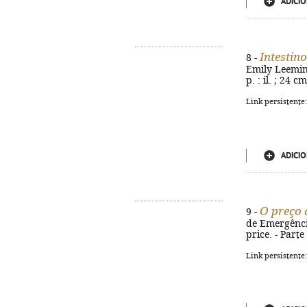
ADICIO
Intestino
8 -
Emily Leeming 
p. : il. ; 24 
Link persistente
ADICIO
O preço 
9 -
de Emergência,
price. - Part
Link persistente