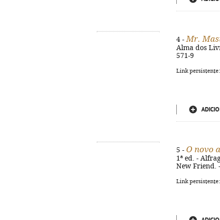
Mr. Mas
4 -
Alma dos Livr
571-9
Link persistente
ADICIO
O novo a
5 -
1ª ed. - Alfrag
New Friend. 
Link persistente