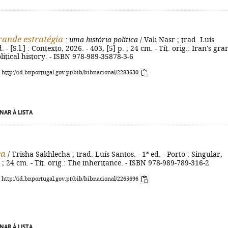
grande estratégia
: uma história política
/ Vali Nasr ; trad. Luís
. - [S.l.] : Contexto, 2026. - 403, [5] p. ; 24 cm. - Tít. orig.: Iran's gr
olitical history. - ISBN 978-989-35878-3-6
: http://id.bnportugal.gov.pt/bib/bibnacional/2283630
NAR À LISTA
ça
/ Trisha Sakhlecha ; trad. Luís Santos. - 1ª ed. - Porto : Singular,
 ; 24 cm. - Tít. orig.: The inheritance. - ISBN 978-989-789-316-2
: http://id.bnportugal.gov.pt/bib/bibnacional/2265696
NAR À LISTA