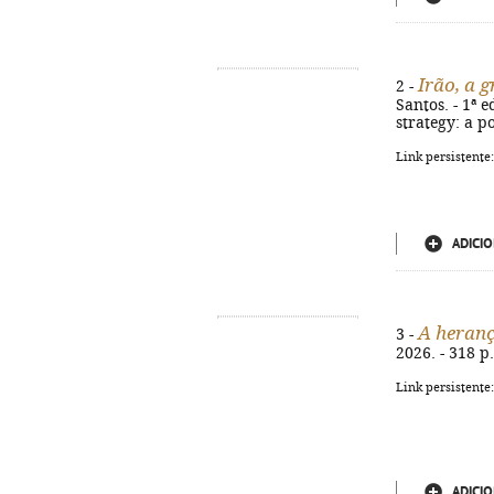
Irão, a 
2 -
Santos. - 1ª ed
strategy: a p
Link persistente
ADICIO
A heran
3 -
2026. - 318 p.
Link persistente
ADICIO