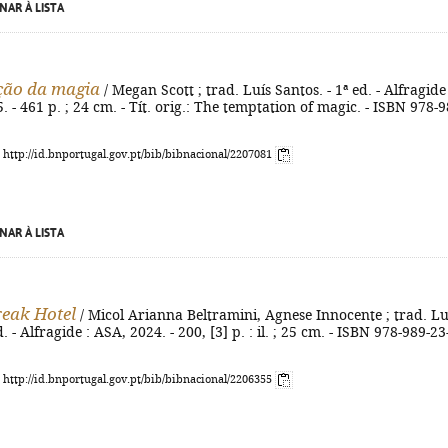
NAR À LISTA
ção da magia
/ Megan Scott ; trad. Luís Santos. - 1ª ed. - Alfragide 
. - 461 p. ; 24 cm. - Tít. orig.: The temptation of magic. - ISBN 978-9
: http://id.bnportugal.gov.pt/bib/bibnacional/2207081
NAR À LISTA
eak Hotel
/ Micol Arianna Beltramini, Agnese Innocente ; trad. Lu
d. - Alfragide : ASA, 2024. - 200, [3] p. : il. ; 25 cm. - ISBN 978-989-23
: http://id.bnportugal.gov.pt/bib/bibnacional/2206355