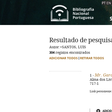
PT
EN
S
S
C
C
Resultado de pesquis
C
C
Autor:=SANTOS, LUIS
A
A
304
registos encontrados
ADICIONAR TODOS
|
RETIRAR TODOS
Mr. Garc
1 -
Alma dos Livr
717-1
Link persistente
ADICIO