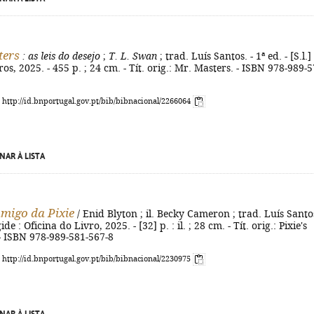
ters
: as leis do desejo
;
T. L. Swan
; trad. Luís Santos. - 1ª ed. - [S.l.] 
os, 2025. - 455 p. ; 24 cm. - Tít. orig.: Mr. Masters. - ISBN 978-989-5
: http://id.bnportugal.gov.pt/bib/bibnacional/2266064
NAR À LISTA
migo da Pixie
/ Enid Blyton ; il. Becky Cameron ; trad. Luís Santos
ide : Oficina do Livro, 2025. - [32] p. : il. ; 28 cm. - Tít. orig.: Pixie's
- ISBN 978-989-581-567-8
: http://id.bnportugal.gov.pt/bib/bibnacional/2230975