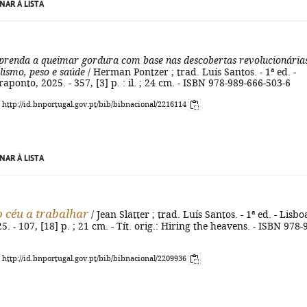
NAR À LISTA
prenda a queimar gordura com base nas descobertas revolucionária
lismo, peso e saúde
/ Herman Pontzer ; trad. Luís Santos. - 1ª ed. -
aponto, 2025. - 357, [3] p. : il. ; 24 cm. - ISBN 978-989-666-503-6
: http://id.bnportugal.gov.pt/bib/bibnacional/2216114
NAR À LISTA
 céu a trabalhar
/ Jean Slatter ; trad. Luís Santos. - 1ª ed. - Lisboa
. - 107, [18] p. ; 21 cm. - Tít. orig.: Hiring the heavens. - ISBN 978-
: http://id.bnportugal.gov.pt/bib/bibnacional/2209936