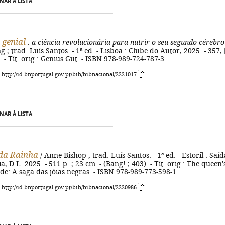
NAR À LISTA
 genial
: a ciência revolucionária para nutrir o seu segundo cérebro
; trad. Luís Santos. - 1ª ed. - Lisboa : Clube do Autor, 2025. - 357, 
cm. - Tít. orig.: Genius Gut. - ISBN 978-989-724-787-3
: http://id.bnportugal.gov.pt/bib/bibnacional/2221017
NAR À LISTA
da Rainha
/ Anne Bishop ; trad. Luís Santos. - 1ª ed. - Estoril : Saíd
 D.L. 2025. - 511 p. ; 23 cm. - (Bang! ; 403). - Tít. orig.: The queen'
e de: A saga das jóias negras. - ISBN 978-989-773-598-1
: http://id.bnportugal.gov.pt/bib/bibnacional/2220986