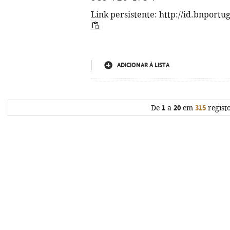
Link persistente: http://id.bnportu
ADICIONAR À LISTA
De
1
a
20
em
315
regist