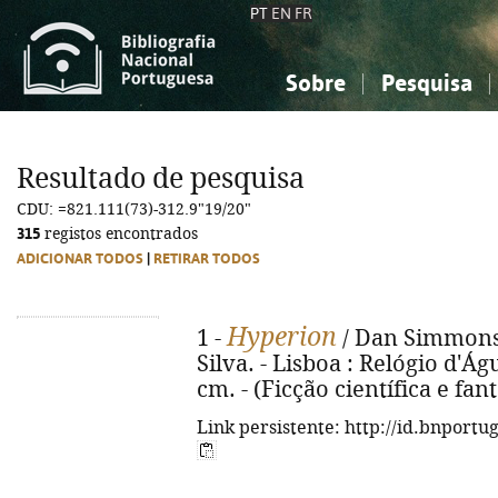
PT
EN
FR
Sobre
Pesquisa
Sobre a Bibliografia Nacional
Simples
Conhecimento, Informação...
Conhecimento, Informação...
Combinada
A
Resultado de pesquisa
Ciências sociais...
Ciências sociais...
CDU: =821.111(73)-312.9"19/20"
Arte, desporto...
Arte, desporto...
315
registos encontrados
ADICIONAR TODOS
|
RETIRAR TODOS
Hyperion
1 -
/ Dan Simmons 
Silva. - Lisboa : Relógio d'Águ
cm. - (Ficção científica e fan
Link persistente: http://id.bnportu