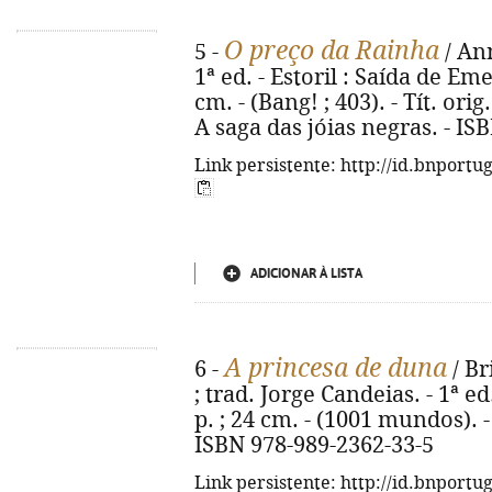
O preço da Rainha
5 -
/ Ann
1ª ed. - Estoril : Saída de Eme
cm. - (Bang! ; 403). - Tít. ori
A saga das jóias negras. - IS
Link persistente: http://id.bnportu
ADICIONAR À LISTA
A princesa de duna
6 -
/ Br
; trad. Jorge Candeias. - 1ª ed
p. ; 24 cm. - (1001 mundos). - 
ISBN 978-989-2362-33-5
Link persistente: http://id.bnportu