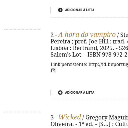
ADICIONAR À LISTA
A hora do vampiro
2 -
/ St
Pereira ; pref. Joe Hill ; trad.
Lisboa : Bertrand, 2025. - 526, 
Salem's Lot. - ISBN 978-972-
Link persistente: http://id.bnportu
ADICIONAR À LISTA
Wicked
3 -
/ Gregory Maguir
Oliveira. - 1ª ed. - [S.l.] : Cult