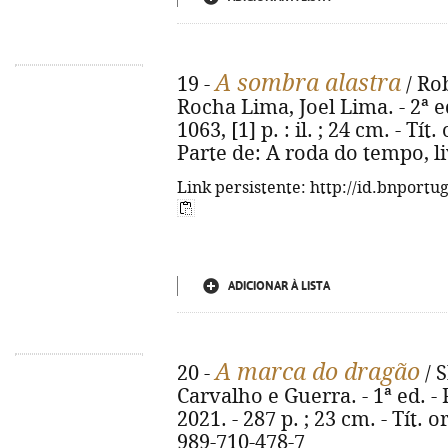
A sombra alastra
19 -
/ Rob
Rocha Lima, Joel Lima. - 2ª ed
1063, [1] p. : il. ; 24 cm. - Tí
Parte de: A roda do tempo, li
Link persistente: http://id.bnportu
ADICIONAR À LISTA
A marca do dragão
20 -
/ S
Carvalho e Guerra. - 1ª ed. -
2021. - 287 p. ; 23 cm. - Tít.
989-710-478-7