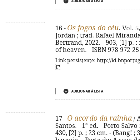
ADICIONAR À LISTA
Os fogos do céu
16 -
. Vol. 
Jordan ; trad. Rafael Miranda 
Bertrand, 2022. - 903, [1] p. : i
of heaven. - ISBN 978-972-25
Link persistente: http://id.bnportu
ADICIONAR À LISTA
O acordo da rainha
17 -
/ 
Santos. - 1ª ed. - Porto Salvo
430, [2] p. ; 23 cm. - (Bang! ; 