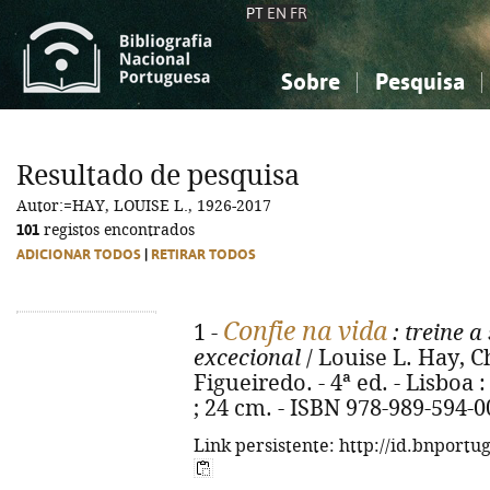
PT
EN
FR
Sobre
Pesquisa
Sobre a Bibliografia Nacional
Simples
Conhecimento, Informação...
Conhecimento, Informação...
Combinada
A
Resultado de pesquisa
Ciências sociais...
Ciências sociais...
Autor:=HAY, LOUISE L., 1926-2017
Arte, desporto...
Arte, desporto...
101
registos encontrados
ADICIONAR TODOS
|
RETIRAR TODOS
Confie na vida
1 -
: treine 
excecional
/ Louise L. Hay, C
Figueiredo. - 4ª ed. - Lisboa 
; 24 cm. - ISBN 978-989-594-0
Link persistente: http://id.bnportu