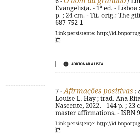
O dom da gratidão
6 -
/ Lou
Evangelista. - 1ª ed. - Lisboa
p. ; 24 cm. - Tít. orig.: The gi
687-752-1
Link persistente: http://id.bnportu
ADICIONAR À LISTA
Afirmações positivas
7 -
: 
Louise L. Hay ; trad. Ana Rita
Nascente, 2022. - 144 p. ; 23 c
master affirmations. - ISBN 
Link persistente: http://id.bnportu