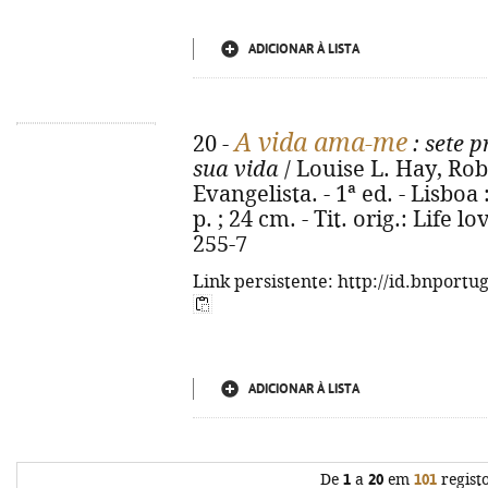
ADICIONAR À LISTA
A vida ama-me
20 -
: sete p
sua vida
/ Louise L. Hay, Rob
Evangelista. - 1ª ed. - Lisboa
p. ; 24 cm. - Tit. orig.: Life 
255-7
Link persistente: http://id.bnportu
ADICIONAR À LISTA
De
1
a
20
em
101
regist