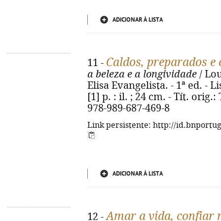
ADICIONAR À LISTA
Caldos, preparados e 
11 -
a beleza e a longividade
/ Lou
Elisa Evangelista. - 1ª ed. - 
[1] p. : il. ; 24 cm. - Tít. ori
978-989-687-469-8
Link persistente: http://id.bnportu
ADICIONAR À LISTA
Amar a vida, confiar 
12 -