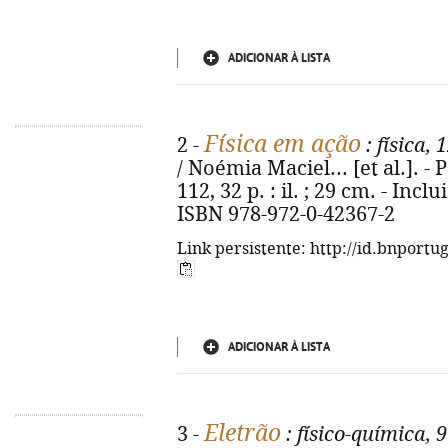
ADICIONAR À LISTA
Física em ação
2 -
: física, 
/ Noémia Maciel... [et al.]. - 
112, 32 p. : il. ; 29 cm. - Inclu
ISBN 978-972-0-42367-2
Link persistente: http://id.bnportu
ADICIONAR À LISTA
Eletrão
3 -
: físico-química, 