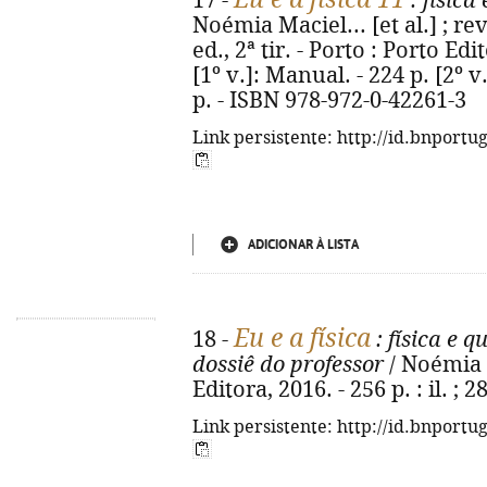
17 -
: física
Noémia Maciel... [et al.] ; rev
ed., 2ª tir. - Porto : Porto Edito
[1º v.]: Manual. - 224 p. [2º 
p. - ISBN 978-972-0-42261-3
Link persistente: http://id.bnportu
ADICIONAR À LISTA
Eu e a física
18 -
: física e q
dossiê do professor
/ Noémia M
Editora, 2016. - 256 p. : il. ;
Link persistente: http://id.bnportu