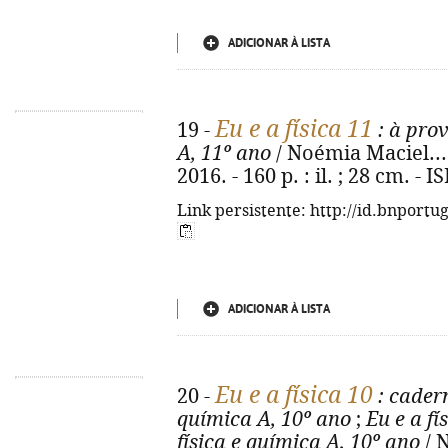
ADICIONAR À LISTA
Eu e a física 11
19 -
: à pro
A, 11º ano
/ Noémia Maciel... [
2016. - 160 p. : il. ; 28 cm. -
Link persistente: http://id.bnportu
ADICIONAR À LISTA
Eu e a física 10
20 -
: cader
química A, 10º ano
;
Eu e a fí
física e química A, 10º ano
/ N