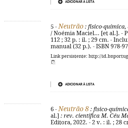
ADICIONAR À LISTA
Neutrão
5 -
: físico-química,
/ Noémia Maciel... [et al.]. - 
112 ; 32 p. : il. ; 29 cm. - In
manual (32 p.). - ISBN 978-9
Link persistente: http://id.bnportu
ADICIONAR À LISTA
Neutrão 8
6 -
: fisico-químic
al.]
: rev. científica M. Céu 
Editora, 2022. - 2 v. : il. ; 2