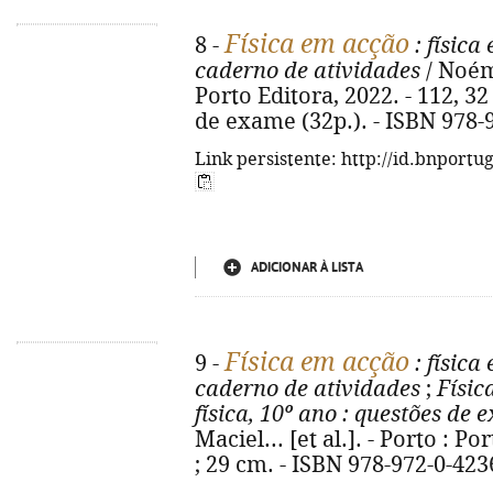
Física em acção
8 -
: física
caderno de atividades
/ Noémi
Porto Editora, 2022. - 112, 32 p
de exame (32p.). - ISBN 978-
Link persistente: http://id.bnportu
ADICIONAR À LISTA
Física em acção
9 -
: física
caderno de atividades
;
Físic
física, 10º ano
: questões de 
Maciel... [et al.]. - Porto : Por
; 29 cm. - ISBN 978-972-0-423