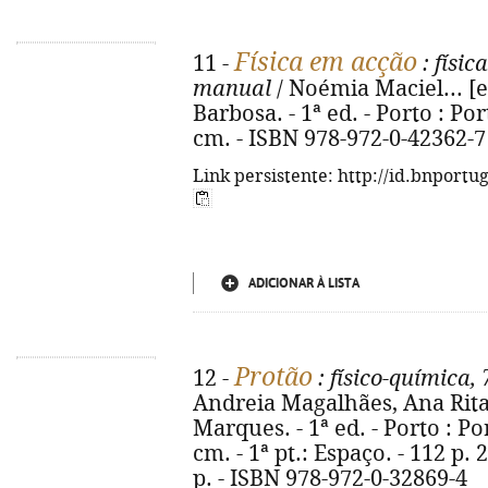
Física em acção
11 -
: físic
manual
/ Noémia Maciel... [et
Barbosa. - 1ª ed. - Porto : Port
cm. - ISBN 978-972-0-42362-7
Link persistente: http://id.bnportu
ADICIONAR À LISTA
Protão
12 -
: físico-química, 
Andreia Magalhães, Ana Rita 
Marques. - 1ª ed. - Porto : Port
cm. - 1ª pt.: Espaço. - 112 p. 
p. - ISBN 978-972-0-32869-4