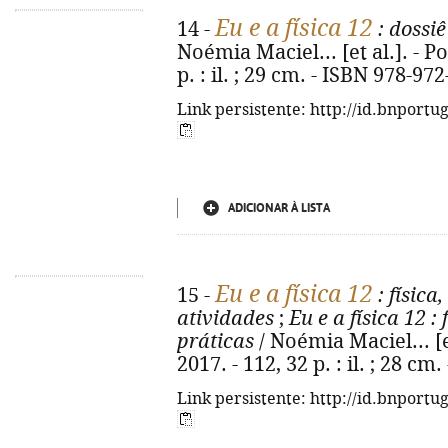
Eu e a física 12
14 -
: dossiê
Noémia Maciel... [et al.]. - Po
p. : il. ; 29 cm. - ISBN 978-97
Link persistente: http://id.bnportu
ADICIONAR À LISTA
Eu e a física 12
15 -
: física
atividades
;
Eu e a física 12
: 
práticas
/ Noémia Maciel... [et
2017. - 112, 32 p. : il. ; 28 c
Link persistente: http://id.bnportu