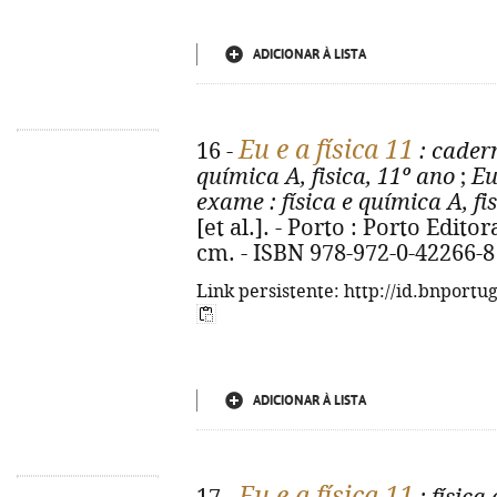
ADICIONAR À LISTA
Eu e a física 11
16 -
: cader
química A, fisica, 11º ano
;
Eu
exame
: física e química A, fi
[et al.]. - Porto : Porto Editora,
cm. - ISBN 978-972-0-42266-8
Link persistente: http://id.bnportu
ADICIONAR À LISTA
Eu e a física 11