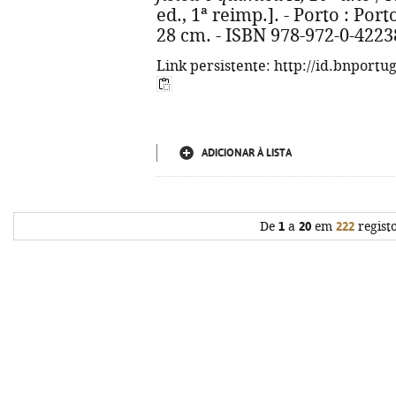
ed., 1ª reimp.]. - Porto : Porto 
28 cm. - ISBN 978-972-0-4223
Link persistente: http://id.bnportu
ADICIONAR À LISTA
De
1
a
20
em
222
regist