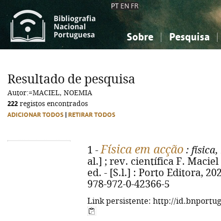
PT
EN
FR
Sobre
Pesquisa
Sobre a Bibliografia Nacional
Simples
Conhecimento, Informação...
Conhecimento, Informação...
Combinada
A
Resultado de pesquisa
Ciências sociais...
Ciências sociais...
Autor:=MACIEL, NOEMIA
Arte, desporto...
Arte, desporto...
222
registos encontrados
ADICIONAR TODOS
|
RETIRAR TODOS
Física em acção
1 -
: física
al.] ; rev. científica F. Maciel
ed. - [S.l.] : Porto Editora, 202
978-972-0-42366-5
Link persistente: http://id.bnportu