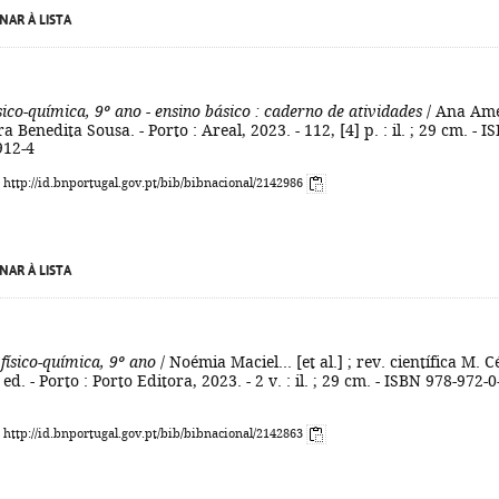
NAR À LISTA
ísico-química, 9º ano - ensino básico
: caderno de atividades
/ Ana Amé
Benedita Sousa. - Porto : Areal, 2023. - 112, [4] p. : il. ; 29 cm. - I
912-4
: http://id.bnportugal.gov.pt/bib/bibnacional/2142986
NAR À LISTA
 físico-química, 9º ano
/ Noémia Maciel... [et al.] ; rev. científica M. C
ed. - Porto : Porto Editora, 2023. - 2 v. : il. ; 29 cm. - ISBN 978-972-0
: http://id.bnportugal.gov.pt/bib/bibnacional/2142863