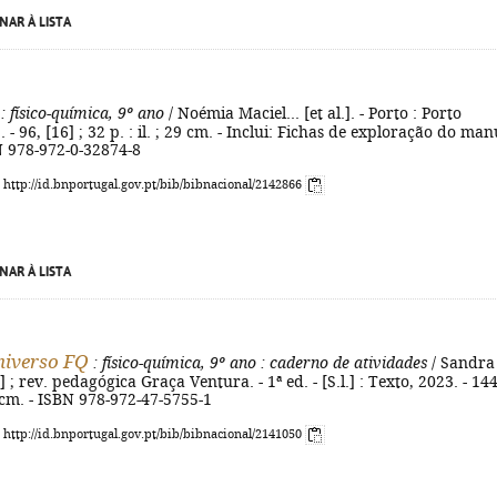
NAR À LISTA
: físico-química, 9º ano
/ Noémia Maciel... [et al.]. - Porto : Porto
 - 96, [16] ; 32 p. : il. ; 29 cm. - Inclui: Fichas de exploração do man
BN 978-972-0-32874-8
: http://id.bnportugal.gov.pt/bib/bibnacional/2142866
NAR À LISTA
niverso FQ
: físico-química, 9º ano
: caderno de atividades
/ Sandra
l.] ; rev. pedagógica Graça Ventura. - 1ª ed. - [S.l.] : Texto, 2023. - 144
 29 cm. - ISBN 978-972-47-5755-1
: http://id.bnportugal.gov.pt/bib/bibnacional/2141050