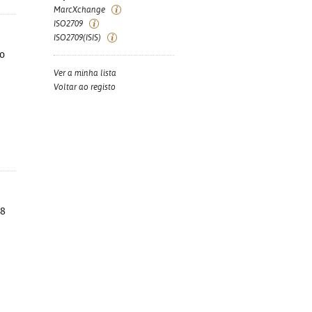
MarcXchange
ISO2709
ISO2709(ISIS)
to
Ver a minha lista
Voltar ao registo
28