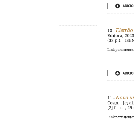
ADICIO
Eletrão
10 -
Editora, 2023.
(32 p.). - IS
Link persistente
ADICIO
Novo u
11 -
Costa... [et a
[2] f. : il. ;
Link persistente