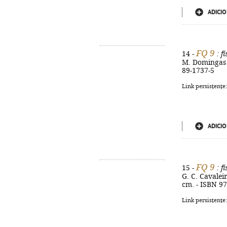
ADICIO
FQ 9
14 -
: f
M. Domingas Be
89-1737-5
Link persistente
ADICIO
FQ 9
15 -
: f
G. C. Cavaleiro
cm. - ISBN 9
Link persistente