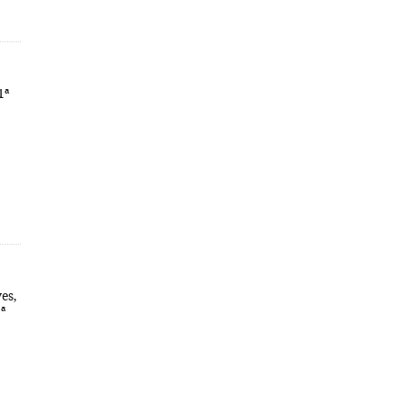
1ª
es,
ª