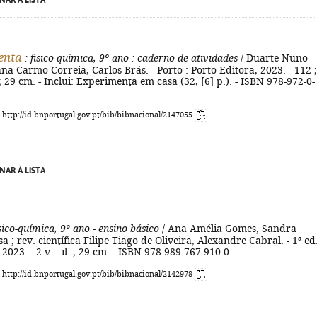
NAR À LISTA
enta
: fisico-química, 9º ano
: caderno de atividades
/ Duarte Nuno
ana Carmo Correia, Carlos Brás. - Porto : Porto Editora, 2023. - 112 ;
l. ; 29 cm. - Inclui: Experimenta em casa (32, [6] p.). - ISBN 978-972-0-
: http://id.bnportugal.gov.pt/bib/bibnacional/2147055
NAR À LISTA
ísico-química, 9º ano - ensino básico
/ Ana Amélia Gomes, Sandra
 ; rev. científica Filipe Tiago de Oliveira, Alexandre Cabral. - 1ª ed.
 2023. - 2 v. : il. ; 29 cm. - ISBN 978-989-767-910-0
: http://id.bnportugal.gov.pt/bib/bibnacional/2142978