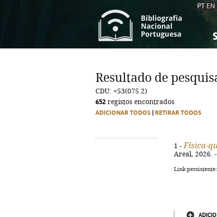
PT
EN
S
S
C
C
Resultado de pesquis
C
C
CDU: =53(075.2)
A
A
652
registos encontrados
ADICIONAR TODOS
|
RETIRAR TODOS
Física-q
1 -
Areal, 2026. -
Link persistente
ADICIO