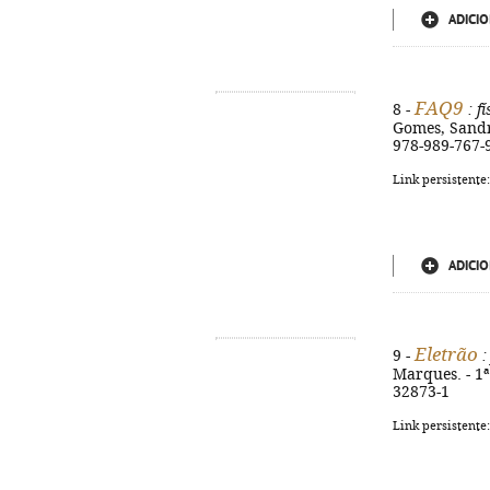
ADICIO
FAQ9
8 -
: f
Gomes, Sandra 
978-989-767-
Link persistente
ADICIO
Eletrão
9 -
:
Marques. - 1ª 
32873-1
Link persistente