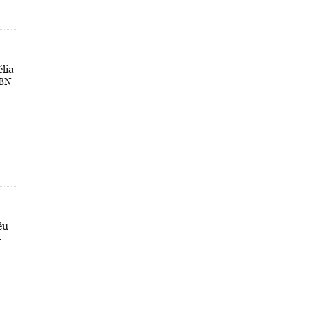
lia
SBN
éu
-