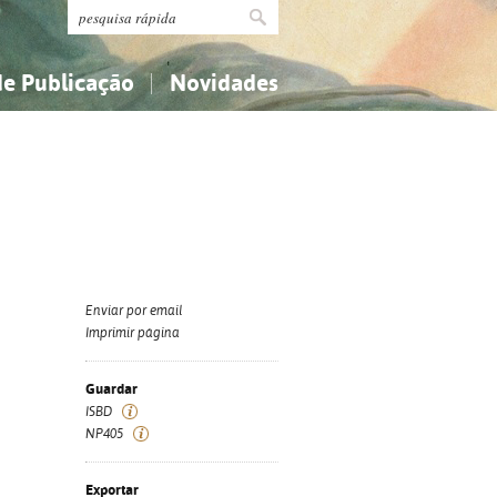
de Publicação
Novidades
s
Religião...
Religião...
Ciências aplicadas...
Ciências aplicadas...
História, geografia, biografias...
História, geografia, biografias...
Enviar por email
Imprimir página
Guardar
ISBD
NP405
Exportar