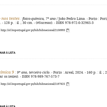
 nos testes
: físico-química, 7º ano
/ João Pedro Lima. - Porto : Por
 - 128 p. : il. ; 30 cm. - (#Sucesso). - ISBN 978-972-0-32965-3
: http://id.bnportugal.gov.pt/bib/bibnacional/2158993
NAR À LISTA
uímica 9
: 9º ano, terceiro ciclo
. - Porto : Areal, 2024. - 160 p. : il. ; 
ar os testes). - ISBN 978-989-767-573-7
: http://id.bnportugal.gov.pt/bib/bibnacional/2197625
NAR À LISTA