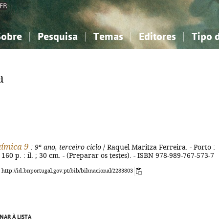
FR
Sobre
Pesquisa
Temas
Editores
Tipo 
obre a Bibliografia Nacional
imples
onhecimento, Informação...
onhecimento, Informação...
Combinada
A minha lista
Como utilizar
Filosofia, psicologia...
Filosofia, psicologia...
Perguntas frequente
a
iências sociais...
iências sociais...
Ciências exatas e naturais...
Ciências exatas e naturais...
rte, desporto...
rte, desporto...
Literatura, linguística...
Literatura, linguística...
uímica 9
: 9ª ano, terceiro ciclo
/ Raquel Maritza Ferreira. - Porto :
 160 p. : il. ; 30 cm. - (Preparar os testes). - ISBN 978-989-767-573-7
: http://id.bnportugal.gov.pt/bib/bibnacional/2283803
NAR À LISTA