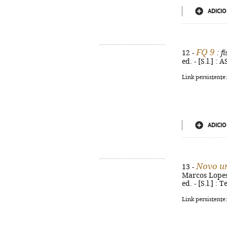
ADICIO
FQ 9
12 -
: f
ed. - [S.l.] :
Link persistente
ADICIO
Novo un
13 -
Marcos Lopes 
ed. - [S.l.] :
Link persistente