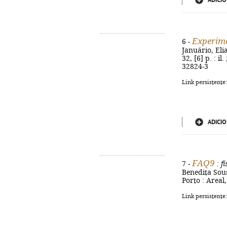
ADICIO
Experim
6 -
Januário, Eli
32, [6] p. : i
32824-3
Link persistente
ADICIO
FAQ9
7 -
: f
Benedita Sousa
Porto : Areal,
Link persistente