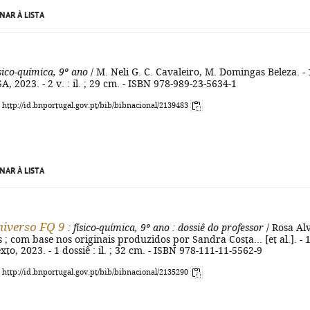
NAR À LISTA
ísico-química, 9º ano
/ M. Neli G. C. Cavaleiro, M. Domingas Beleza. - 
 ASA, 2023. - 2 v. : il. ; 29 cm. - ISBN 978-989-23-5634-1
: http://id.bnportugal.gov.pt/bib/bibnacional/2139483
NAR À LISTA
iverso FQ 9
: físico-química, 9º ano
: dossiê do professor
/ Rosa Alv
; com base nos originais produzidos por Sandra Costa... [et al.]. - 1
 Texto, 2023. - 1 dossiê : il. ; 32 cm. - ISBN 978-111-11-5562-9
: http://id.bnportugal.gov.pt/bib/bibnacional/2135290