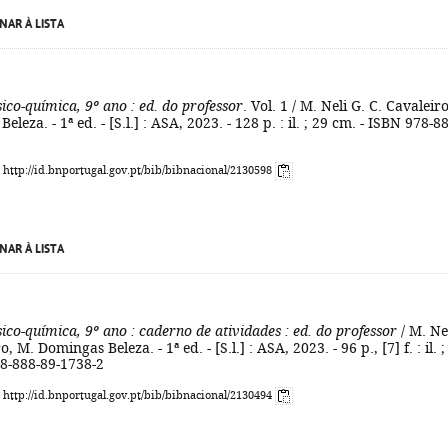
NAR À LISTA
ísico-química, 9º ano
: ed. do professor
. Vol. 1 / M. Neli G. C. Cavaleiro
leza. - 1ª ed. - [S.l.] : ASA, 2023. - 128 p. : il. ; 29 cm. - ISBN 978-8
: http://id.bnportugal.gov.pt/bib/bibnacional/2130598
NAR À LISTA
ísico-química, 9º ano
: caderno de atividades
: ed. do professor
/ M. Ne
, M. Domingas Beleza. - 1ª ed. - [S.l.] : ASA, 2023. - 96 p., [7] f. : il. ;
78-888-89-1738-2
: http://id.bnportugal.gov.pt/bib/bibnacional/2130494