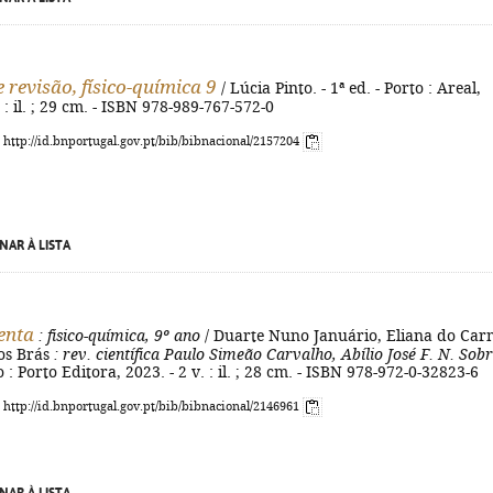
 revisão, físico-química 9
/ Lúcia Pinto. - 1ª ed. - Porto : Areal,
 : il. ; 29 cm. - ISBN 978-989-767-572-0
: http://id.bnportugal.gov.pt/bib/bibnacional/2157204
NAR À LISTA
enta
: fisico-química, 9º ano
/ Duarte Nuno Januário, Eliana do Ca
os Brás
: rev. científica Paulo Simeão Carvalho, Abílio José F. N. Sobr
to : Porto Editora, 2023. - 2 v. : il. ; 28 cm. - ISBN 978-972-0-32823-6
: http://id.bnportugal.gov.pt/bib/bibnacional/2146961