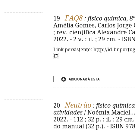
FAQ8
19 -
: físico-química, 8
Amélia Gomes, Carlos Jorge
; rev. científica Alexandre Cabr
2022. - 2 v. : il. ; 29 cm. - I
Link persistente: http://id.bnportu
ADICIONAR À LISTA
Neutrão
20 -
: físico-química
atividades
/ Noémia Maciel... 
2022. - 112 ; 32 p. : il. ; 29 
do manual (32 p.). - ISBN 97