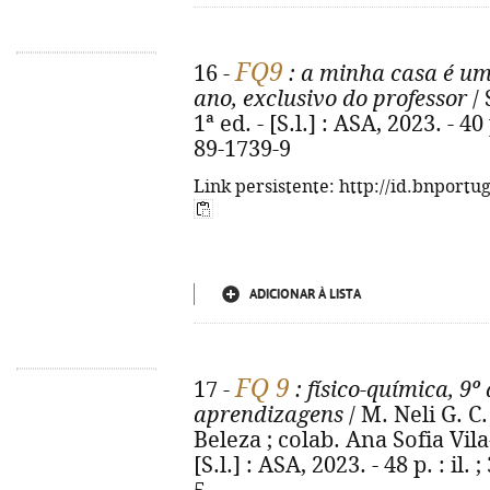
FQ9
16 -
: a minha casa é um
ano, exclusivo do professor
/ 
1ª ed. - [S.l.] : ASA, 2023. - 40
89-1739-9
Link persistente: http://id.bnportu
ADICIONAR À LISTA
FQ 9
17 -
: físico-química, 9º
aprendizagens
/ M. Neli G. C
Beleza ; colab. Ana Sofia Vila-
[S.l.] : ASA, 2023. - 48 p. : il