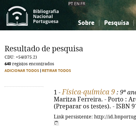
PT
EN
FR
Sobre
Pesquisa
Sobre a Bibliografia Nacional
Simples
Conhecimento, Informação...
Conhecimento, Informação...
Combinada
A
Resultado de pesquisa
Ciências sociais...
Ciências sociais...
CDU: =54(075.2)
Arte, desporto...
Arte, desporto...
640
registos encontrados
ADICIONAR TODOS
|
RETIRAR TODOS
Física-química 9
1 -
: 9ª ano
Maritza Ferreira. - Porto : Area
(Preparar os testes). - ISBN 
Link persistente: http://id.bnportu