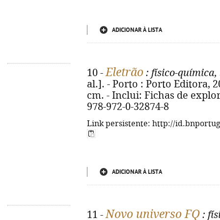
ADICIONAR À LISTA
Eletrão
10 -
: físico-química,
al.]. - Porto : Porto Editora, 202
cm. - Inclui: Fichas de explo
978-972-0-32874-8
Link persistente: http://id.bnportu
ADICIONAR À LISTA
Novo universo FQ
11 -
: fí