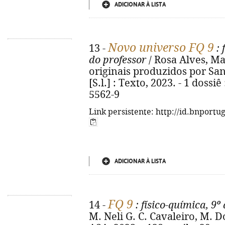
ADICIONAR À LISTA
Novo universo FQ 9
13 -
: 
do professor
/ Rosa Alves, Ma
originais produzidos por Sandra
[S.l.] : Texto, 2023. - 1 dossiê
5562-9
Link persistente: http://id.bnportu
ADICIONAR À LISTA
FQ 9
14 -
: físico-química, 9º
M. Neli G. C. Cavaleiro, M. Dom