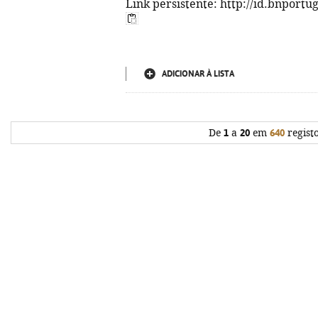
Link persistente: http://id.bnportu
ADICIONAR À LISTA
De
1
a
20
em
640
regist