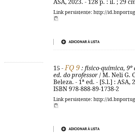
ASA, 2023. - 128 p. : il. ; 29
Link persistente: http://id.bnportu
ADICIONAR À LISTA
FQ 9
15 -
: físico-química, 9º
ed. do professor
/ M. Neli G.
Beleza. - 1ª ed. - [S.l.] : ASA, 20
ISBN 978-888-89-1738-2
Link persistente: http://id.bnportu
ADICIONAR À LISTA