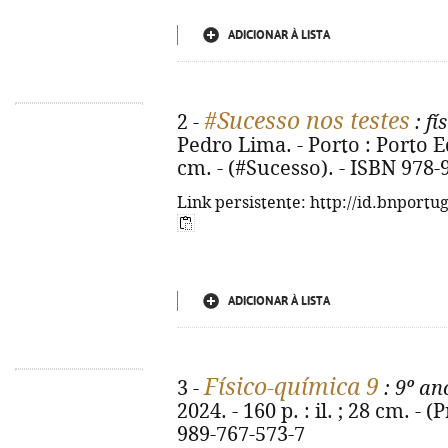
ADICIONAR À LISTA
#Sucesso nos testes
2 -
: fí
Pedro Lima. - Porto : Porto Edi
cm. - (#Sucesso). - ISBN 978-
Link persistente: http://id.bnportu
ADICIONAR À LISTA
Físico-química 9
3 -
: 9º ano
2024. - 160 p. : il. ; 28 cm. - 
989-767-573-7