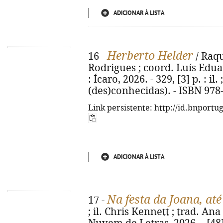
ADICIONAR À LISTA
Herberto Helder
16 -
/ Raqu
Rodrigues ; coord. Luís Eduar
: Ícaro, 2026. - 329, [3] p. : il.
(des)conhecidas). - ISBN 978
Link persistente: http://id.bnportu
ADICIONAR À LISTA
Na festa da Joana, at
17 -
; il. Chris Kennett ; trad. Ana