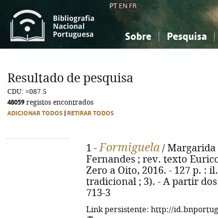
PT
EN
FR
Sobre
Pesquisa
Sobre a Bibliografia Nacional
Simples
Conhecimento, Informação...
Conhecimento, Informação...
Combinada
A
Resultado de pesquisa
Ciências sociais...
Ciências sociais...
CDU: =087.5
Arte, desporto...
Arte, desporto...
48059
registos encontrados
ADICIONAR TODOS
|
RETIRAR TODOS
Formiguela
1 -
/ Margarida F
Fernandes ; rev. texto Eurico
Zero a Oito, 2016. - 127 p. : i
tradicional ; 3). - A partir d
713-3
Link persistente: http://id.bnportu