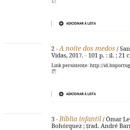
ADICIONAR À LISTA
A noite dos medos
2 -
/ Sant
Vidas, 2017. - 101 p. : il. ; 21
Link persistente: http://id.bnportu
ADICIONAR À LISTA
Bíblia infantil
3 -
/ Ómar Leó
Bohórquez ; trad. André Barre