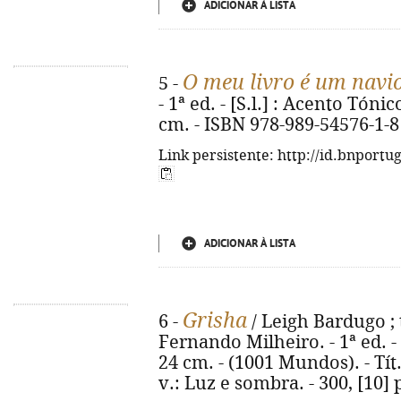
ADICIONAR À LISTA
O meu livro é um navi
5 -
- 1ª ed. - [S.l.] : Acento Tónico
cm. - ISBN 978-989-54576-1-8
Link persistente: http://id.bnportu
ADICIONAR À LISTA
Grisha
6 -
/ Leigh Bardugo ; 
Fernando Milheiro. - 1ª ed. - Al
24 cm. - (1001 Mundos). - Tít
v.: Luz e sombra. - 300, [10]