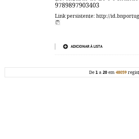
9789897903403
Link persistente: http://id.bnportu
ADICIONAR À LISTA
De
1
a
20
em
48059
regis