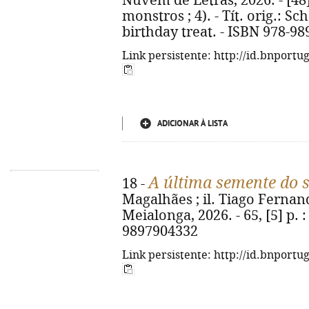
Nuvem de Letras, 2026. - [48] p
monstros ; 4). - Tít. orig.: S
birthday treat. - ISBN 978-98
Link persistente: http://id.bnportu
ADICIONAR À LISTA
A última semente do 
18 -
Magalhães ; il. Tiago Fernand
Meialonga, 2026. - 65, [5] p. : 
9897904332
Link persistente: http://id.bnportu