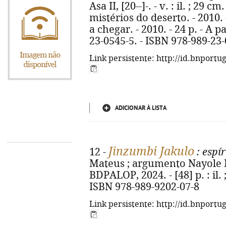
Asa II, [20--]-. - v. : il. ; 29 cm
mistérios do deserto. - 2010. 
a chegar. - 2010. - 24 p. - A p
23-0545-5. - ISBN 978-989-23
Link persistente: http://id.bnportu
ADICIONAR À LISTA
Jinzumbi Jakulo
12 -
: espír
Mateus ; argumento Nayole Mat
BDPALOP, 2024. - [48] p. : il.
ISBN 978-989-9202-07-8
Link persistente: http://id.bnportu