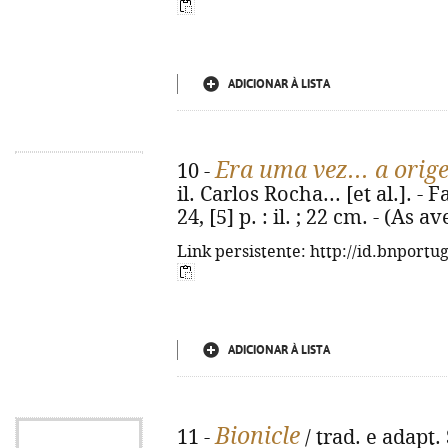
ADICIONAR À LISTA
Era uma vez... a orig
10 -
il. Carlos Rocha... [et al.]. -
24, [5] p. : il. ; 22 cm. - (As
Link persistente: http://id.bnportu
ADICIONAR À LISTA
Bionicle
11 -
/ trad. e adapt. 