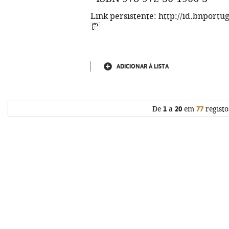
Link persistente: http://id.bnportu
ADICIONAR À LISTA
De
1
a
20
em
77
registo