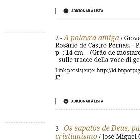
ADICIONAR À LISTA
A palavra amiga
2 -
/ Giova
Rosário de Castro Pernas. - Pr
p. ; 14 cm. - (Grão de mostard
- sulle tracce della voce di g
Link persistente: http://id.bnportu
ADICIONAR À LISTA
Os sapatos de Deus, p
3 -
cristianismo
/ José Miguel 