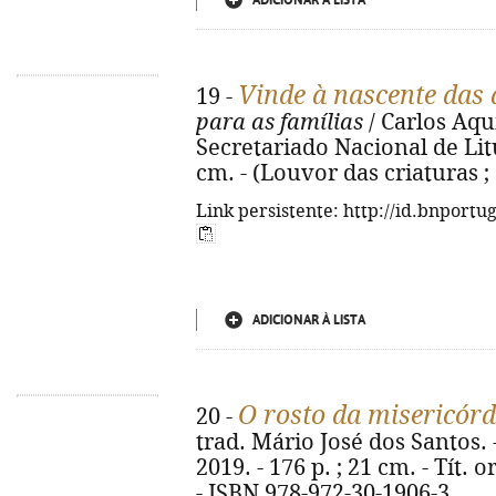
ADICIONAR À LISTA
Vinde à nascente das
19 -
para as famílias
/ Carlos Aqui
Secretariado Nacional de Litur
cm. - (Louvor das criaturas ;
Link persistente: http://id.bnportu
ADICIONAR À LISTA
O rosto da misericórd
20 -
trad. Mário José dos Santos. -
2019. - 176 p. ; 21 cm. - Tít. o
- ISBN 978-972-30-1906-3