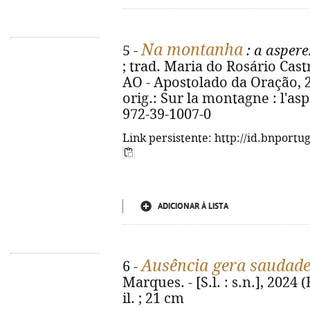
Na montanha
5 -
: a aspere
; trad. Maria do Rosário Castr
AO - Apostolado da Oração, 202
orig.: Sur la montagne : l'asp
972-39-1007-0
Link persistente: http://id.bnportu
ADICIONAR À LISTA
Ausência gera saudade
6 -
Marques. - [S.l. : s.n.], 2024 
il. ; 21 cm