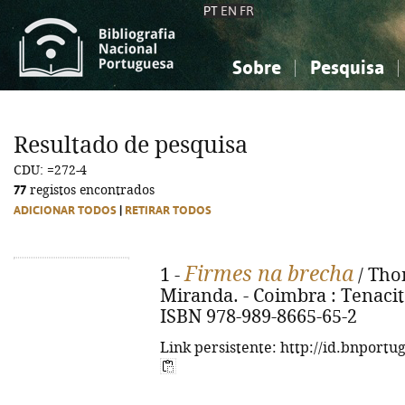
PT
EN
FR
Sobre
Pesquisa
Sobre a Bibliografia Nacional
Simples
Conhecimento, Informação...
Conhecimento, Informação...
Combinada
A
Resultado de pesquisa
Ciências sociais...
Ciências sociais...
CDU: =272-4
Arte, desporto...
Arte, desporto...
77
registos encontrados
ADICIONAR TODOS
|
RETIRAR TODOS
Firmes na brecha
1 -
/ Tho
Miranda. - Coimbra : Tenacitas
ISBN 978-989-8665-65-2
Link persistente: http://id.bnportu