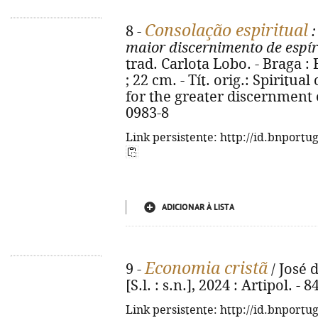
Consolação espiritual
8 -
:
maior discernimento de espír
trad. Carlota Lobo. - Braga : E
; 22 cm. - Tít. orig.: Spiritua
for the greater discernment o
0983-8
Link persistente: http://id.bnportu
ADICIONAR À LISTA
Economia cristã
9 -
/ José d
[S.l. : s.n.], 2024 : Artipol. - 8
Link persistente: http://id.bnportu