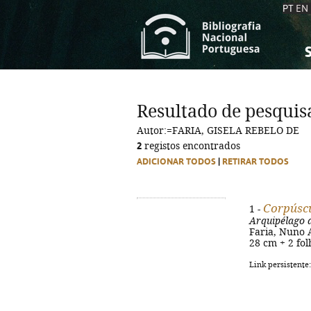
PT
EN
S
S
C
C
Resultado de pesquis
C
C
Autor:=FARIA, GISELA REBELO DE
A
A
2
registos encontrados
ADICIONAR TODOS
|
RETIRAR TODOS
Corpúsc
1 -
Arquipélago 
Faria, Nuno Ar
28 cm + 2 fol
Link persistente