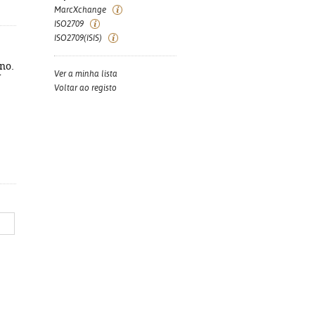
MarcXchange
ISO2709
ISO2709(ISIS)
ino.
Ver a minha lista
N
Voltar ao registo