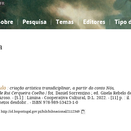
FR
Sobre
Pesquisa
Temas
Editores
Tipo 
obre a Bibliografia Nacional
imples
onhecimento, Informação...
onhecimento, Informação...
Combinada
A minha lista
Como utilizar
Filosofia, psicologia...
Filosofia, psicologia...
Perguntas frequente
a
iências sociais...
iências sociais...
Ciências exatas e naturais...
Ciências exatas e naturais...
rte, desporto...
rte, desporto...
Literatura, linguística...
Literatura, linguística...
ulo
: criação artística transdiciplinar, a partir do conto Nós,
de Rui Cerqueira Coelho
/ fot. Daniel Sorrentino ; ed. Gisela Rebelo d
oso. - [S.l.] : Limina - Cooperativa Cultural, D.L. 2022. - [11] p. : il. 
hetos desdobr.. - ISBN 978-989-53423-1-0
: http://id.bnportugal.gov.pt/bib/bibnacional/2112349