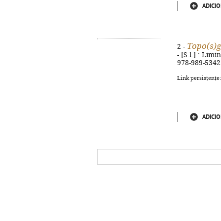
ADICIO
Topo(s)g
2 -
- [S.l.] : Limi
978-989-5342
Link persistente
ADICIO