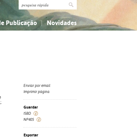
de Publicação
Novidades
s
Religião...
Religião...
Ciências aplicadas...
Ciências aplicadas...
História, geografia, biografias...
História, geografia, biografias...
Enviar por email
Imprimir página
e
;
Guardar
ISBD
NP405
Exportar