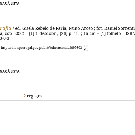
NAR À LISTA
rafia
/ ed. Gisela Rebelo de Faria, Nuno Aroso ; fot. Daniel Sorrent
na, cop. 2022. - [1] f. desdobr., [26] p. : il. ; 15 cm + [1] folheto. - ISB
3-0-3
: http://id.bnportugal.gov.pt/bib/bibnacional/2099602
NAR À LISTA
2
registos